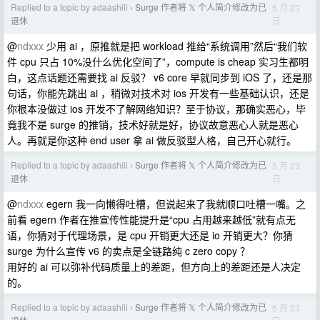
Replied to a topic by adaashili
Surge 作者将 𝕏 个人简介修改为已
5 月 23
›
日
退休
@
ndxxx
少用 ai ，原推就是把 workload 推给“系统调用”然后“我们软
件 cpu 只占 10%没什么优化空间了”，compute is cheap 实习生都明
白，这点话题还需要找 ai 反驳？ v6 core 早就同步到 iOS 了，还是那
句话，你能先跳出 ai ，稍微对技术对 ios 开发有一些基础认识，还是
你根本没做过 ios 开发不了解网络知识？至于协议，那确实恶心，毕
竟我不是 surge 的推销，技术好就是好，协议故意恶心人就是恶心
人。再就是你这种 end user 拿 ai 做反驳型人格，自己开心就行。
Replied to a topic by adaashili
Surge 作者将 𝕏 个人简介修改为已
5 月 23
›
日
退休
@
ndxxx
egern 我一向懒得吐槽，但说起来了我就顺口吐槽一嘴。之
前看 egern 作者在推宣传性能提升是“cpu 占用越来越低”就有点无
语，你猜对于代理场景，是 cpu 开销更大还是 io 开销更大？你猜
surge 为什么宣传 v6 的卖点是全链路纯 c zero copy ？
用好的 ai 可以弥补代码质量上的差距，但方向上的差距还是人决定
的。
Replied to a topic by adaashili
Surge 作者将 𝕏 个人简介修改为已
5 月 23
›