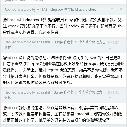
Replied to a topic by M48A1
sing box 有望回归 apple store
7 月 20 日
›
@
Dream4U
singbox 吗？难怪我用 amy 的订阅，怎么改都不通。又
让 codex 帮忙研究了下也不行。当时 codex 说问题不在配置而是 sb
软件或者机场设置，我还不信😅
Replied to a topic by adaashili
Surge 作者将 𝕏 个人简介修改为已
5 月 23
›
日
退休
@
ndxxx
没话说的是你吧，谁跟你说 v6 没同步到 iOS 的？自己更新
日志不看装瞎？ rprx 跟刘亚晨在协议上吵架管我 p 事，我可没说刘亚
晨做得对。实际上，我对 egern 也没恶意，如果不是你先提，我可不
会吐槽开发者什么，但菜就是菜。你恶心就忍着呗，我只觉得你周围
的人日常都要被你这么恶心就挺可怜的。
Replied to a topic by adaashili
Surge 作者将 𝕏 个人简介修改为已
5 月 23
›
日
退休
@
ndxxx
就你编的这坨 ai💩真是没眼细看，不是事实错误就是和稀
泥，哎呀这也重要那也重要，工程就是要 tradeoff ，都跟你这样别做
难而正确的工作了，挑简单的好包装的做呗？给你和稀泥完了