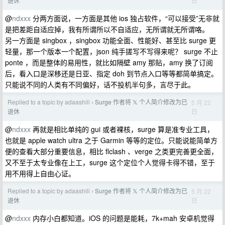
日
退休
@
ndxxx
分两方面说，一方面是其他 ios 独占软件，“可以接受”无非就
是把差距自适应掉，我有所谓所以不自适应，无所谓就无所谓咯。
另一方面是 singbox ，singbox 功能全面、性能好、甚至比 surge 更
轻量，那一个版本一个配置，json 纯手搓写不写得来呢？ surge 不止
ponte ，而是整体的易用性，就比如隔壁 amy 那贴，amy 换了订阅
后，看入口是深移还是日亚、指定 doh 到节点入口等等都简单搞定。
只能说不同的人类有不同偏好，话不投机半句多，言尽于此。
Replied to a topic by adaashili
Surge 作者将 𝕏 个人简介修改为已
5 月 22
›
日
退休
@
ndxxx
再就是相比单纯的 gui 或者裸核，surge 算是准专业工具，
也就是 apple watch ultra 之于 Garmin 等等的定位。只能说能简单方
便的查看大部分重要信息，相比 flclash 、verge 之类更完善更全面，
又不至于太专业像在上工，surge 这个定位个人觉得卡得不错，至于
用不用得上自由心证。
Replied to a topic by adaashili
Surge 作者将 𝕏 个人简介修改为已
5 月 22
›
日
退休
@
ndxxx
内存小白都知道。iOS 的问题是能耗，7k+mah 安卓机觉得