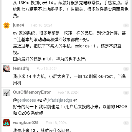
从 13Pro 换到小米 14 。续航好很多充电非常快，手感差点。系
统乱七八糟用不上功能挺多，广告能关，很多软件很实用而且免
费。
june4
Feb 16, 2024
14
ov 家的系统，很多年前是一坨翔一样的品质，别说设计感，甚
至连基本的滚动动画和弹回效果都做不好。
最近过年，把玩了下亲人的手机，color os 11 ，还是不忍直
视。
国内最好的还是 miui ，华为的也不太行。
femsdfq
Feb 16, 2024
15
我小米 14 主力机，小屏太爽了，一加 12 刷氧 os+root ，当备
用机
OutOfMemoryError
Feb 16, 2024
16
@
genkidesu
#2 @
jkfadsljlasdgs
#1
好奇的问一下 我以前也是 1+用户后来换的小米，以前的 H2OS
和 O2OS 系统呢
wangkun025
Feb 16, 2024
17
我是小米 13 ，续航没什么问题。