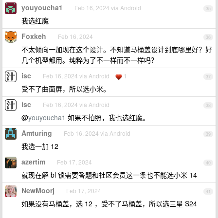
youyoucha1
Feb 16, 2024 via Android
35
我选红魔
Foxkeh
Feb 16, 2024
36
不太倾向一加现在这个设计。不知道马桶盖设计到底哪里好？好
几个机型都用。纯粹为了不一样而不一样吗？
isc
Feb 16, 2024 via Android
1
37
受不了曲面屏，所以选小米。
isc
Feb 16, 2024 via Android
38
@
youyoucha1
如果不拍照，我也选红魔。
Amturing
Feb 16, 2024 via Android
39
我选一加 12
azertim
Feb 17, 2024
40
就现在解 bl 锁需要答题和社区会员这一条也不能选小米 14
NewMoorj
Feb 17, 2024
41
如果没有马桶盖，选 12 ，受不了马桶盖，所以选三星 S24