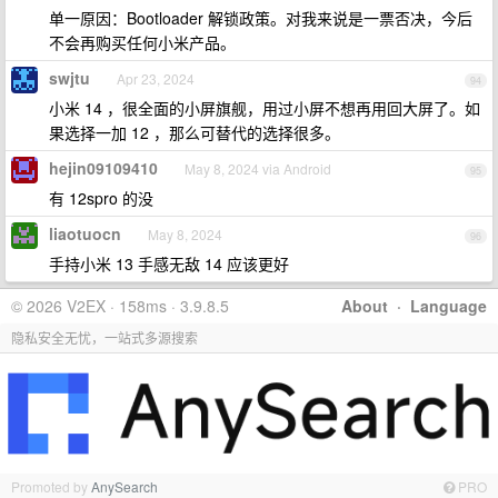
单一原因：Bootloader 解锁政策。对我来说是一票否决，今后
不会再购买任何小米产品。
swjtu
Apr 23, 2024
94
小米 14 ，很全面的小屏旗舰，用过小屏不想再用回大屏了。如
果选择一加 12 ，那么可替代的选择很多。
hejin09109410
May 8, 2024 via Android
95
有 12spro 的没
liaotuocn
May 8, 2024
96
手持小米 13 手感无敌 14 应该更好
© 2026 V2EX · 158ms · 3.9.8.5
About
·
Language
隐私安全无忧，一站式多源搜索
Promoted by
AnySearch
PRO