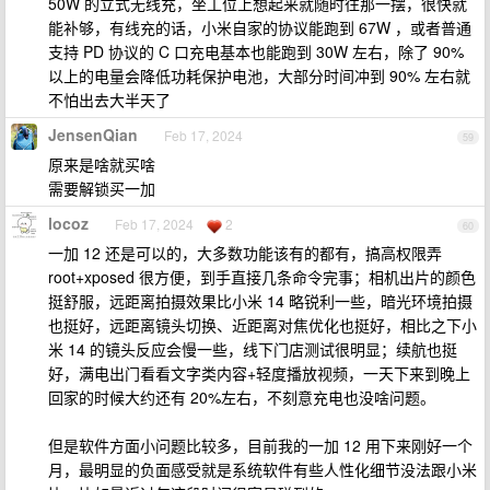
50W 的立式无线充，坐工位上想起来就随时往那一摆，很快就
能补够，有线充的话，小米自家的协议能跑到 67W ，或者普通
支持 PD 协议的 C 口充电基本也能跑到 30W 左右，除了 90%
以上的电量会降低功耗保护电池，大部分时间冲到 90% 左右就
不怕出去大半天了
JensenQian
Feb 17, 2024
59
原来是啥就买啥
需要解锁买一加
locoz
Feb 17, 2024
2
60
一加 12 还是可以的，大多数功能该有的都有，搞高权限弄
root+xposed 很方便，到手直接几条命令完事；相机出片的颜色
挺舒服，远距离拍摄效果比小米 14 略锐利一些，暗光环境拍摄
也挺好，远距离镜头切换、近距离对焦优化也挺好，相比之下小
米 14 的镜头反应会慢一些，线下门店测试很明显；续航也挺
好，满电出门看看文字类内容+轻度播放视频，一天下来到晚上
回家的时候大约还有 20%左右，不刻意充电也没啥问题。
但是软件方面小问题比较多，目前我的一加 12 用下来刚好一个
月，最明显的负面感受就是系统软件有些人性化细节没法跟小米