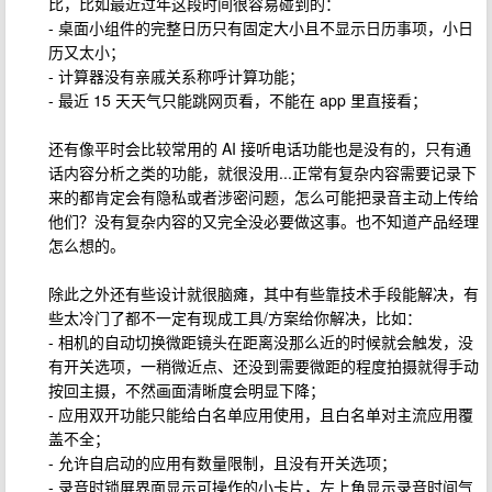
比，比如最近过年这段时间很容易碰到的：
- 桌面小组件的完整日历只有固定大小且不显示日历事项，小日
历又太小；
- 计算器没有亲戚关系称呼计算功能；
- 最近 15 天天气只能跳网页看，不能在 app 里直接看；
还有像平时会比较常用的 AI 接听电话功能也是没有的，只有通
话内容分析之类的功能，就很没用...正常有复杂内容需要记录下
来的都肯定会有隐私或者涉密问题，怎么可能把录音主动上传给
他们？没有复杂内容的又完全没必要做这事。也不知道产品经理
怎么想的。
除此之外还有些设计就很脑瘫，其中有些靠技术手段能解决，有
些太冷门了都不一定有现成工具/方案给你解决，比如：
- 相机的自动切换微距镜头在距离没那么近的时候就会触发，没
有开关选项，一稍微近点、还没到需要微距的程度拍摄就得手动
按回主摄，不然画面清晰度会明显下降；
- 应用双开功能只能给白名单应用使用，且白名单对主流应用覆
盖不全；
- 允许自启动的应用有数量限制，且没有开关选项；
- 录音时锁屏界面显示可操作的小卡片，左上角显示录音时间气