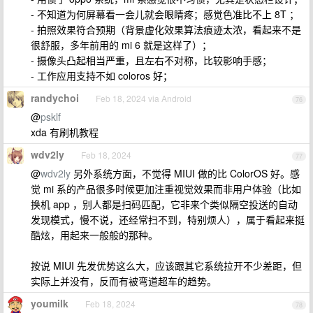
- 不知道为何屏幕看一会儿就会眼睛疼；感觉色准比不上 8T ；
- 拍照效果符合预期（背景虚化效果算法痕迹太浓，看起来不是
很舒服，多年前用的 mi 6 就是这样了）；
- 摄像头凸起相当严重，且左右不对称，比较影响手感；
- 工作应用支持不如 coloros 好；
randychoi
Feb 18, 2024 via Android
76
@
psklf
xda 有刷机教程
wdv2ly
Feb 18, 2024
77
@
wdv2ly
另外系统方面，不觉得 MIUI 做的比 ColorOS 好。感
觉 mi 系的产品很多时候更加注重视觉效果而非用户体验（比如
换机 app ，别人都是扫码匹配，它非来个类似隔空投送的自动
发现模式，慢不说，还经常扫不到，特别烦人），属于看起来挺
酷炫，用起来一般般的那种。
按说 MIUI 先发优势这么大，应该跟其它系统拉开不少差距，但
实际上并没有，反而有被弯道超车的趋势。
youmilk
Feb 18, 2024
78