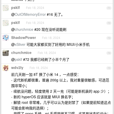
psklf
Feb 18, 2024
71
@
OutOfMemoryError
#16 无了。
psklf
Feb 18, 2024
72
@
churchmice
#20 现在没听说能刷
ShadowPower
Feb 18, 2024
73
@
xSliver
可能大家都买到了好用的 MIUI/小米手机
churchmice
Feb 18, 2024
74
@
psklf
#72 我都已经刷了小半个月了
wdv2ly
Feb 18, 2024
75
前几天刚一加 8T 换了小米 14 ，一点感受：
- 这代新机都很重，普遍 200g 以上，我对重量很敏感，可选范
围非常小；
- 续航没问题，轻度使用 2 天一充（可能是新机装的 app 少）；
- 新的 hyperOS 应该就是 MIUI 换名字；
- 解锁 root 非常难，几乎可以认为是封禁了（如果提前知道这点
可能会影响我的选择）；
- 用惯了 oppo 系统，mi 系感觉很不习惯，尤其是状态栏设计；