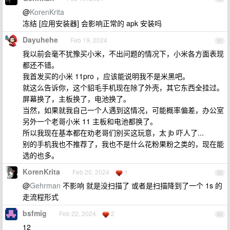
@
KorenKrita
冻结 [应用安装器] 会影响正常的 apk 安装吗
Dayuhehe
Feb 19, 2024
91
我以前会毫不犹豫买小米，不出问题的情况下，小米各方面表现
都还不错。
我首发买的小米 11pro ，应该能说明我不是米黑吧。
就这么告诉你，这个貂毛手机现在除了外壳，其它东西全挂过。
屏幕换了，主板换了，电池换了。
当然，如果就我自己一个人遇到这情况，可能概率偏差，办公室
另外一个老哥小米 11 主板和电池都换了。
所以我现在基本都在劝老哥们别买这玩意，太 jb 吓人了...
别的手机我也不推荐了，我也不是什么花粉果粉之类的，现在能
选的也多。
KorenKrita
Feb 20, 2024
1
92
@
Gehrman
不影响 就是没扫描了 或者是扫描降到了一个 1s 的
走流程形式
bsfmig
Feb 22, 2024
2
93
12