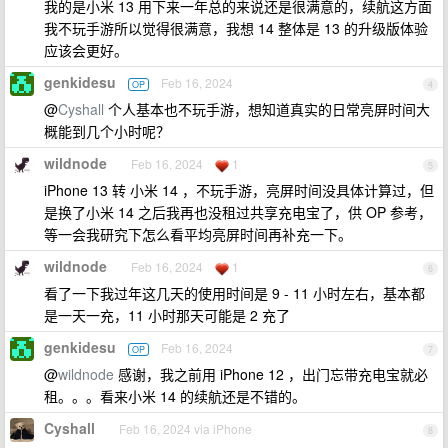
我的是小米 13 用下来一年总的来说还是很满意的，续航这方面
我不玩手游所以觉得很满意，我想 14 整体是 13 的升级版体验
应该会更好。
genkidesu
Feb 16, 2024
OP
4
@
Cyshall
个人基本也不玩手游，想知道真实的日常亮屏时间大
概能到几个小时呢？
wildnode
Feb 16, 2024
1
5
iPhone 13 转 小米 14 ，不玩手游，亮屏时间没具体计算过，但
是换了小米 14 之后我再也没租过共享充电宝了，供 OP 参考，
等一会我研究下怎么看平均亮屏时间再补充一下。
wildnode
Feb 16, 2024
1
6
看了一下我过年这几天的使用时间是 9 - 11 小时左右，基本都
是一天一充，11 小时那天可能是 2 充了
genkidesu
Feb 16, 2024
OP
7
@
wildnode
感谢，我之前用 iPhone 12 ，出门忘带充电宝就必
租。。。看来小米 14 的续航还是不错的。
Cyshall
Feb 16, 2024 via iPhone
8