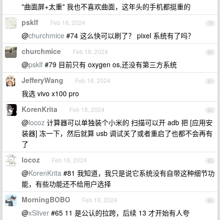
"曲面屏+太重" 我也不喜欢曲面，这年头的手机都挺重的
psklf
Feb 18, 2024
79
@
churchmice
#74 这么快可以刷了？ pixel 系统有了吗？
churchmice
Feb 18, 2024
80
@
psklf
#79 目前只有 oxygen os,还没有第三方系统
JefferyWang
Feb 18, 2024
81
我选 vivo x100 pro
KorenKrita
Feb 18, 2024
82
@
locoz
计算器可以单独装个小米的 扫描可以开 adb 把 [应用安
装器] 冻一下，然后就算 usb 调试关了或者重启了也都不会再有
了
locoz
Feb 18, 2024
83
@
KorenKrita
#81 我知道，我只是说它系统没有自带这种细节功
能，有些功能还不给用户选择
MorningBOBO
Feb 19, 2024
84
@
xSliver
#65 11 是公认的拉跨，后续 13 才开始有人夸