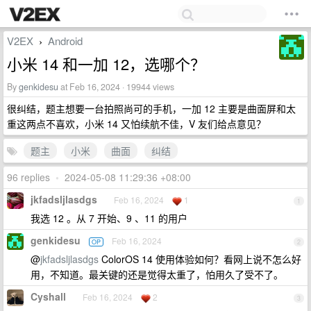
V2EX
Android
›
小米 14 和一加 12，选哪个？
By
genkidesu
at Feb 16, 2024 · 19944 views
很纠结，题主想要一台拍照尚可的手机，一加 12 主要是曲面屏和太
重这两点不喜欢，小米 14 又怕续航不佳，V 友们给点意见？
题主
小米
曲面
纠结
96 replies
•
2024-05-08 11:29:36 +08:00
jkfadsljlasdgs
Feb 16, 2024
1
1
我选 12 。从 7 开始、9 、11 的用户
genkidesu
Feb 16, 2024
OP
2
@
jkfadsljlasdgs
ColorOS 14 使用体验如何？看网上说不怎么好
用，不知道。最关键的还是觉得太重了，怕用久了受不了。
Cyshall
Feb 16, 2024
2
3