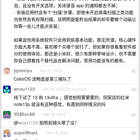
泡，且没有开关选项，关闭录音 app 的通知都去不掉；
- 安装应用时会有个“扫描”步骤，即使未开启病毒扫描之类功能
也依然会有权限扫描，且明明是能秒出结果的却非要做个动画让
你等一会儿才能点安装；
如果说你用系统软件只会用到些基本功能，那无所谓，核心硬件
方面大差不差，喜欢哪个买哪个就行了；但如果你很看重软件部
分的使用体验，那还是小米好，很少有那种爹味设计，也不需要
你自己想着找个替代品去解决问题，常用功能该有的都有。
jqtmviyu
Feb 17, 2024
61
ColorOS 流畅度是第三梯队了.
wcxu1123
Feb 18, 2024 via Android
62
线下试了 13 和 13ultra ，感觉拍照雾蒙蒙的，同家店的红米
note13p 就没有这种感觉，有遇到同样情况的吗
YGBlvcAK
Feb 18, 2024
63
@
wcxu1123
拍照前镜头擦了没？
superBearL
Feb 18, 2024
64