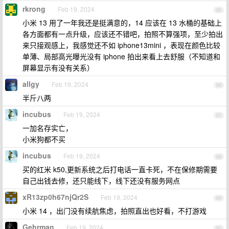
rkrong
Feb 19, 2024
85
小米 13 用了一年我还是挺满意的，14 应该在 13 水桶的基础上
各方面都有一点升级，应该还不错吧，拍照不算强项，至少拍出
来只接观感上，我感觉还不如 iphone13mini ，表现在颜色比较
单薄、局部高光曝光没有 iphone 拍出来看上去舒服（不知道和
屏幕显示有没有关系）
allgy
Feb 19, 2024
86
半斤八两
incubus
Feb 19, 2024
87
一加名存实亡，
小米狗都不买
incubus
Feb 19, 2024
88
买的红米 k50,更新系统之后打电话一直卡死，不在保修期需要
自己出钱去修，还只能线下，线下还没有服务网点
xR13zp0h67njQr2S
Feb 19, 2024
89
小米 14 ，出门没有续航焦虑，拍照直出也好看，不打游戏
Gehrman
Feb 19, 2024
90