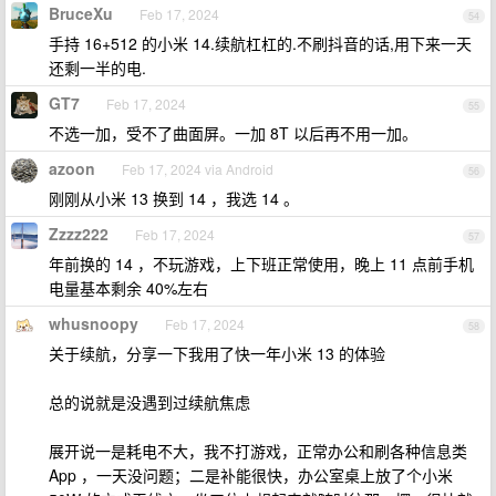
BruceXu
Feb 17, 2024
54
手持 16+512 的小米 14.续航杠杠的.不刷抖音的话,用下来一天
还剩一半的电.
GT7
Feb 17, 2024
55
不选一加，受不了曲面屏。一加 8T 以后再不用一加。
azoon
Feb 17, 2024 via Android
56
刚刚从小米 13 换到 14 ，我选 14 。
Zzzz222
Feb 17, 2024
57
年前换的 14 ，不玩游戏，上下班正常使用，晚上 11 点前手机
电量基本剩余 40%左右
whusnoopy
Feb 17, 2024
58
关于续航，分享一下我用了快一年小米 13 的体验
总的说就是没遇到过续航焦虑
展开说一是耗电不大，我不打游戏，正常办公和刷各种信息类
App ，一天没问题；二是补能很快，办公室桌上放了个小米