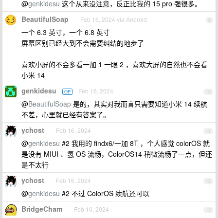
@
genkidesu
这个从来没注意，反正比我的 15 pro 强很多。
BeautifulSoap
Feb 16, 2024 via Android
9
一个 6.3 英寸，一个 6.8 英寸
屏幕区别已经大到不会需要纠结的地步了
喜欢小屏的不会多看一加 1 一眼 2 ，喜欢大屏的自然也不会看
小米 14
genkidesu
Feb 16, 2024
OP
10
@
BeautifulSoap
是的，其实对我而言只需要知道小米 14 续航
不差，心里就已经有答案了。
ychost
Feb 16, 2024
11
@
genkidesu
#2 我用的 findx6/一加 8T ，个人感觉 colorOS 就
是没有 MIUI 、氢 OS 流畅，ColorOS14 稍微流畅了一点，但还
是不太行
ychost
Feb 16, 2024
12
@
genkidesu
#2 不过 ColorOS 续航还可以
BridgeCham
Feb 16, 2024
13