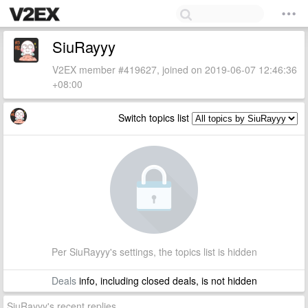
SiuRayyy
V2EX member #419627, joined on 2019-06-07 12:46:36
+08:00
Switch topics list
Per SiuRayyy's settings, the topics list is hidden
Deals
info, including closed deals, is not hidden
SiuRayyy's recent replies