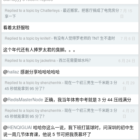
Replied to a topic by Chatterleys
最近搬家，把客厅搞成了电竞房分
7 月 15
›
日
享一下
看着太舒服啦
Replied to a topic by knifelf
有没有人觉得罗老师的 TNT 生不逢时
7 月 6 日
›
这个年代还有人捧罗太君的臭脚。。。
Replied to a topic by jacketma
西兰花需要焯水吗？
6 月 24 日
›
@
hailaz
感谢分享哈哈哈哈哈
Replied to a topic by shenzhenhk
现在一个初三男生一千米跑 3 分
4 月 29
›
日
45 秒就能拿到 95 分了？
@
RedisMasterNode
正确，我当年体育中考就是 3 分 44 压线满分
Replied to a topic by shenzhenhk
现在一个初三男生一千米跑 3 分
4 月 29
›
日
45 秒就能拿到 95 分了？
@
HENQIGUAI
哈哈你这么一说，我下班打篮球时，问深圳的初中生
说一周几节体育课，他说 5 节可把我羡慕坏了