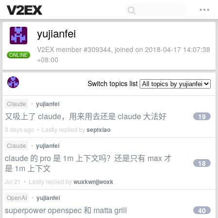
yujianfei
V2EX member #309344, joined on 2018-04-17 14:07:38
ONLINE
+08:00
Switch topics list
Claude
•
yujianfei
又吸上了 claude，用来用去还是 claude 大法好
19
3 days ago • Lastly replied by
septxiao
Claude
•
yujianfei
claude 的 pro 是 1m 上下文吗？还是只有 max 才
18
是 1m 上下文
Jul 21 • Lastly replied by
wuxkwnjjwoxk
OpenAI
•
yujianfei
superpower openspec 和 matta grill
40