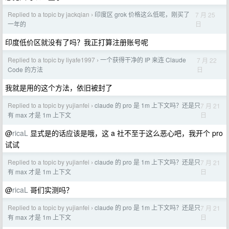
Replied to a topic by jackqian
印度区 grok 价格这么低呢，刚买了
7 月 25
›
日
一年的
印度低价区就没有了吗？我正打算注册账号呢
Replied to a topic by liyafe1997
一个获得干净的 IP 来连 Claude
7 月 22
›
日
Code 的方法
我就是用的这个方法，依旧被封了
Replied to a topic by yujianfei
claude 的 pro 是 1m 上下文吗？还是只
7 月 21
›
日
有 max 才是 1m 上下文
@
ricaL
显式是的话应该是哦，这 a 社不至于这么恶心吧，我开个 pro
试试
Replied to a topic by yujianfei
claude 的 pro 是 1m 上下文吗？还是只
7 月 21
›
日
有 max 才是 1m 上下文
@
ricaL
哥们实测吗？
Replied to a topic by yujianfei
claude 的 pro 是 1m 上下文吗？还是只
7 月 21
›
日
有 max 才是 1m 上下文