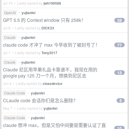
Jul 19 • Lastly replied by
jwh199588
OpenAI
•
yujianfei
GPT 5.5 的 Context window 只有 258k！
38
Jul 8 • Lastly replied by
DICK23
Claude
•
yujianfei
claude code 才冲了 max 今早收到了被封号了！
77
Jul 1 • Lastly replied by
Tony2017
Claude
•
yujianfei
Claude 尼区用苹果礼品卡靠谱不，我现在用的
15
google pay 125 刀一个月，想换到尼区去
Jun 4 • Lastly replied by
closedevice
Claude Code
•
yujianfei
CLaude code 会话你们是怎么删除？
5
May 7 • Lastly replied by
yujianfei
Claude Code
•
yujianfei
claude 想冲 max，但是又怕中间要是需要认证了直
10