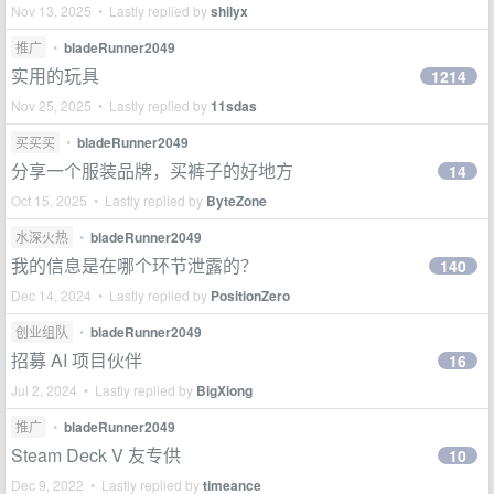
Nov 13, 2025 • Lastly replied by
shilyx
推广
•
bladeRunner2049
实用的玩具
1214
Nov 25, 2025 • Lastly replied by
11sdas
买买买
•
bladeRunner2049
分享一个服装品牌，买裤子的好地方
14
Oct 15, 2025 • Lastly replied by
ByteZone
水深火热
•
bladeRunner2049
我的信息是在哪个环节泄露的？
140
Dec 14, 2024 • Lastly replied by
PositionZero
创业组队
•
bladeRunner2049
招募 AI 项目伙伴
16
Jul 2, 2024 • Lastly replied by
BigXiong
推广
•
bladeRunner2049
Steam Deck V 友专供
10
Dec 9, 2022 • Lastly replied by
timeance