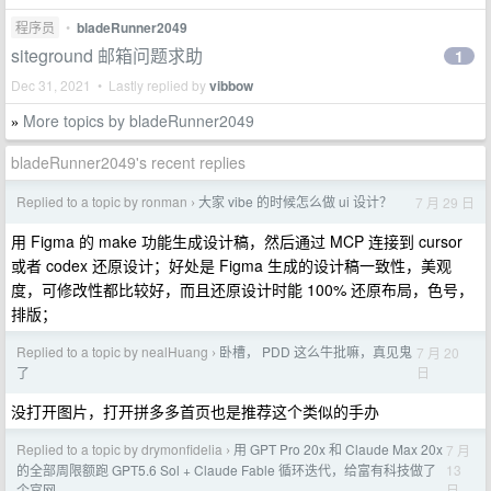
程序员
•
bladeRunner2049
siteground 邮箱问题求助
1
Dec 31, 2021 • Lastly replied by
vibbow
More topics by bladeRunner2049
»
bladeRunner2049's recent replies
Replied to a topic by ronman
大家 vibe 的时候怎么做 ui 设计？
7 月 29 日
›
用 Figma 的 make 功能生成设计稿，然后通过 MCP 连接到 cursor
或者 codex 还原设计；好处是 Figma 生成的设计稿一致性，美观
度，可修改性都比较好，而且还原设计时能 100% 还原布局，色号，
排版；
Replied to a topic by nealHuang
卧槽， PDD 这么牛批嘛，真见鬼
7 月 20
›
日
了
没打开图片，打开拼多多首页也是推荐这个类似的手办
Replied to a topic by drymonfidelia
用 GPT Pro 20x 和 Claude Max 20x
7 月
›
13
的全部周限额跑 GPT5.6 Sol + Claude Fable 循环迭代，给富有科技做了
日
个官网