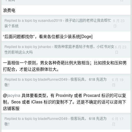
浪费电
Replied to a topic by xusanduo2019
孩子幼儿园的老师让我去帮忙
6 月 23
›
日
装个系统
“后面问题都找你”，看来各位都没少装系统[Doge]
Replied to a topic by johanbo
观各种家庭矛盾帖子有感，小红书对女
6 月 23
›
日
性的影响这么大吗
一直相信一个原则，男女各种奇葩比例大致相当；比如捞女和压抑男
打配合，才能让这些群体壮大。
Replied to a topic by bladeRunner2049
极客玩具， 618 先送为
6 月 19
›
日
敬！
@
jaoyina
具体要看类型，有 Proximity 或者 Proxcard 标识的可以复
制，Seos 或者 iClass 标识的复制不了。还是不确定的话可以咨询下
店铺客服
Replied to a topic by bladeRunner2049
极客玩具， 618 先送为
6 月 17
›
日
敬！