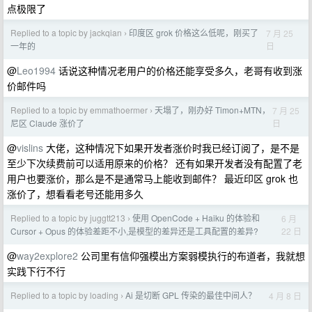
点极限了
Replied to a topic by jackqian
印度区 grok 价格这么低呢，刚买了
7 月 25
›
日
一年的
@
Leo1994
话说这种情况老用户的价格还能享受多久，老哥有收到涨
价邮件吗
Replied to a topic by emmathoermer
天塌了，刚办好 Timon+MTN，
7 月 25
›
日
尼区 Claude 涨价了
@
vislins
大佬，这种情况下如果开发者涨价时我已经订阅了，是不是
至少下次续费前可以适用原来的价格？ 还有如果开发者没有配置了老
用户也要涨价，那么是不是通常马上能收到邮件？ 最近印区 grok 也
涨价了，想看看老号还能用多久
Replied to a topic by juggtt213
使用 OpenCode + Haiku 的体验和
6 月
›
22 日
Cursor + Opus 的体验差距不小,是模型的差异还是工具配置的差异?
@
way2explore2
公司里有信仰强模出方案弱模执行的布道者，我就想
实践下行不行
Replied to a topic by loading
Ai 是切断 GPL 传染的最佳中间人？
4 月 8 日
›