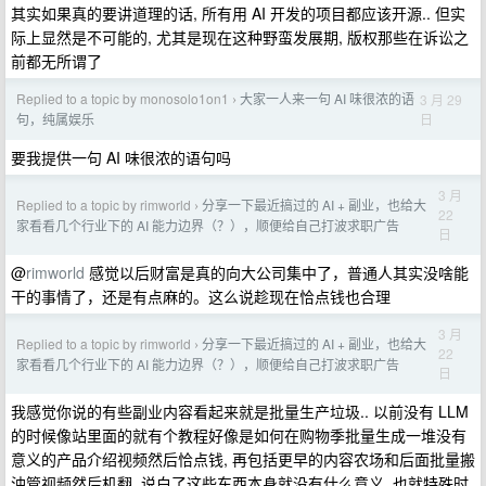
其实如果真的要讲道理的话, 所有用 AI 开发的项目都应该开源.. 但实
际上显然是不可能的, 尤其是现在这种野蛮发展期, 版权那些在诉讼之
前都无所谓了
Replied to a topic by monosolo1on1
大家一人来一句 AI 味很浓的语
3 月 29
›
日
句，纯属娱乐
要我提供一句 AI 味很浓的语句吗
3 月
Replied to a topic by rimworld
分享一下最近搞过的 AI + 副业，也给大
›
22
家看看几个行业下的 AI 能力边界（？），顺便给自己打波求职广告
日
@
rimworld
感觉以后财富是真的向大公司集中了，普通人其实没啥能
干的事情了，还是有点麻的。这么说趁现在恰点钱也合理
3 月
Replied to a topic by rimworld
分享一下最近搞过的 AI + 副业，也给大
›
22
家看看几个行业下的 AI 能力边界（？），顺便给自己打波求职广告
日
我感觉你说的有些副业内容看起来就是批量生产垃圾.. 以前没有 LLM
的时候像站里面的就有个教程好像是如何在购物季批量生成一堆没有
意义的产品介绍视频然后恰点钱, 再包括更早的内容农场和后面批量搬
油管视频然后机翻, 说白了这些东西本身就没有什么意义, 也就特殊时