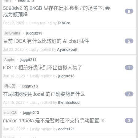
juggtt213
5090dv2 的 24GB 显存在玩本地模型的场景下, 会
9
成为瓶颈吗
Oct 22, 2025 • Lastly replied by
TabGre
JetBrains
•
juggtt213
目前 IDEA 有什么比较好的 AI chat 插件
5
Jul 23, 2025 • Lastly replied by
Ayanokouji
Apple
•
juggtt213
iOS17 相册好像识别不出虚拟人物了
1
Jun 16, 2023 • Lastly replied by
juggtt213
问与答
•
juggtt213
在局域网使用.local 的正确姿势是什么
7
Apr 15, 2023 • Lastly replied by
themiscloud
macOS
•
juggtt213
macos 13beta 是不是暂时还不支持手动配置 ip
3
Jun 30, 2022 • Lastly replied by
coder121