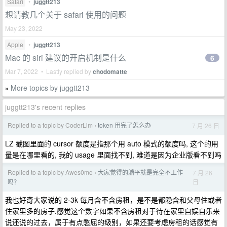
Safari
•
juggtt213
想请教几个关于 safari 使用的问题
May 23, 2022
Apple
•
juggtt213
Mac 的 siri 建议的开启机制是什么
6
Mar 7, 2022 • Lastly replied by
chodomatte
More topics by juggtt213
»
juggtt213's recent replies
Replied to a topic by CoderLim
token 用完了怎么办
7 月 26 日
›
LZ 截图里面的 cursor 额度是指那个用 auto 模式的额度吗, 这个的用
量是在哪里看的, 我的 usage 里面找不到, 难道是因为企业版看不到吗
Replied to a topic by Awes0me
大家觉得的躺平就是完全不工作
7 月 26
›
日
吗？
我也好奇大家说的 2-3k 每月含不含房租，是不是都隐含和父母住或者
住家里多的房子.感觉这个数字如果不含房租对于待在家里自娱自乐来
说还说的过去，属于有点憋屈的级别，如果还要考虑房租的话感觉有