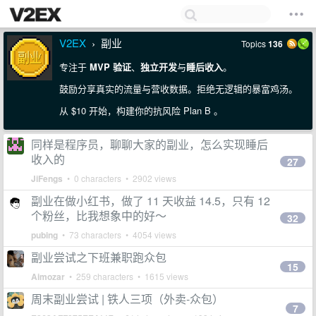
V2EX
副业
Topics
136
›
专注于
MVP 验证
、
独立开发
与
睡后收入
。
鼓励分享真实的流量与营收数据。拒绝无逻辑的暴富鸡汤。
从 $10 开始，构建你的抗风险 Plan B 。
同样是程序员，聊聊大家的副业，怎么实现睡后
收入的
27
JiFengs
• 0 characters • 2902 views
副业在做小红书，做了 11 天收益 14.5，只有 12
个粉丝，比我想象中的好～
32
pubing
• 73 characters • 4054 views
副业尝试之下班兼职跑众包
15
Aimozar
• 259 characters • 1615 views
周末副业尝试 | 铁人三项（外卖-众包）
7