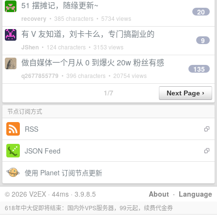
51 摆摊记，随缘更新~
20
recovery
• 385 characters • 5734 views
有 V 友知道，刘卡卡么，专门搞副业的
9
JShen
• 124 characters • 3153 views
做自媒体一个月从 0 到爆火 20w 粉丝有感
135
q2677855779
• 396 characters • 20754 views
1/7
节点订阅方式
RSS
JSON Feed
使用 Planet 订阅节点更新
© 2026 V2EX · 44ms · 3.9.8.5
About
·
Language
618年中大促即将结束：国内外VPS服务器，99元起，续费代金券