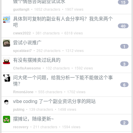
做个情感咨询副业试试水
15
guolianglt
• 1652 characters • 1907 views
具体到可复制的副业有人会分享吗？我先来两个
吧
40
cwwx2022
• 381 characters • 6318 views
尝试小说推广
1
spcablast7
• 262 characters • 1312 views
有没有摆摊卖过玩具的
3
ChefIsAwesome
• 102 characters • 1592 views
问大佬一个问题，给我分析一下能不能做这个事
情？
6
RmondJone
• 555 characters • 1702 views
vibe coding 了一个副业资讯分享的网站
pubing
• 139 characters • 1498 views
摆摊记，随缘更新~
2
recovery
• 211 characters • 1594 views