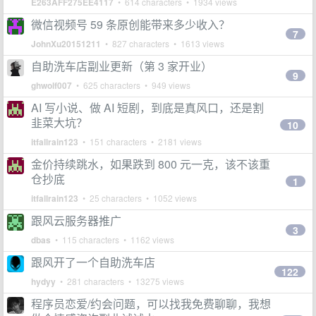
E263AFF275EE4117
• 614 characters • 1934 views
微信视频号 59 条原创能带来多少收入？
7
JohnXu20151211
• 827 characters • 1613 views
自助洗车店副业更新（第 3 家开业）
9
ghwolf007
• 625 characters • 949 views
AI 写小说、做 AI 短剧，到底是真风口，还是割
韭菜大坑？
10
itfallrain123
• 151 characters • 2181 views
金价持续跳水，如果跌到 800 元一克，该不该重
仓抄底
1
itfallrain123
• 25 characters • 1052 views
跟风云服务器推广
3
dbas
• 115 characters • 1162 views
跟风开了一个自助洗车店
122
hydyy
• 281 characters • 13275 views
程序员恋爱/约会问题，可以找我免费聊聊，我想