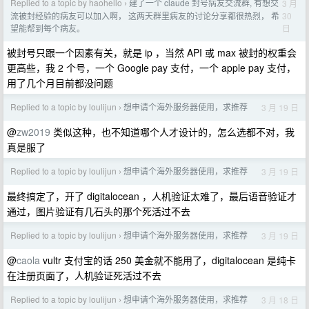
Replied to a topic by haohello
建了一个 claude 封号病友交流群, 有想交
3 月
›
30
流被封经验的病友可以加入啊， 这两天群里病友的讨论分享都很热烈， 希
日
望能帮到每个病友。
被封号只跟一个因素有关，就是 ip ，当然 API 或 max 被封的权重会
更高些，我 2 个号，一个 Google pay 支付，一个 apple pay 支付，
用了几个月目前都没问题
Replied to a topic by loulijun
想申请个海外服务器使用，求推荐
3 月 19 日
›
@
zw2019
类似这种，也不知道哪个人才设计的，怎么选都不对，我
真是服了
Replied to a topic by loulijun
想申请个海外服务器使用，求推荐
3 月 19 日
›
最终搞定了，开了 digitalocean ，人机验证太难了，最后语音验证才
通过，图片验证有几石头的那个死活过不去
Replied to a topic by loulijun
想申请个海外服务器使用，求推荐
3 月 19 日
›
@
caola
vultr 支付宝的话 250 美金就不能用了，digitalocean 是纯卡
在注册页面了，人机验证死活过不去
Replied to a topic by loulijun
想申请个海外服务器使用，求推荐
3 月 18 日
›