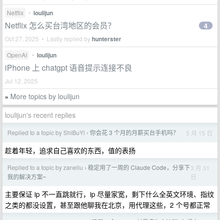
Netflix
•
loulijun
Netflix 怎么买台湾地区的会员？
4
Oct 27, 2025 • Lastly replied by
hunterster
OpenAI
•
loulijun
iPhone 上 chatgpt 语音提示连接不良
Jul 12, 2025
More topics by loulijun
»
loulijun's recent replies
Replied to a topic by ShiBuYi
你会花 3 个月的月薪买台手机吗？
5 月 15 日
›
趁着年轻，追求自己喜欢的东西，值的表扬
Replied to a topic by zaneliu
稳定用了一周的 Claude Code，分享下
3 月 31
›
日
我的解决方案~
主要保证 ip 不一直跳就行，ip 尽量家宽，剩下什么全英文环境、指纹
之类的都没设置，甚至跟他聊我在北京，用代理这些，2 个号都正常