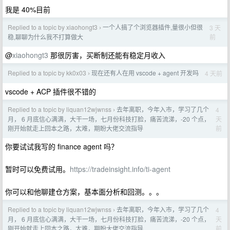
我是 40%目前
Replied to a topic by xiaohongt3
一个人搞了个浏览器插件,量很小但很
3 天
›
前
稳,聊聊为什么我不打算做大
@
xiaohongt3
那很厉害，买断制还能有稳定月收入
Replied to a topic by kk0x03
现在还有人在用 vscode + agent 开发吗
4 天前
›
vscode + ACP 插件很不错的
Replied to a topic by liquan12wjwnss
去年离职，今年入市，学习了几个
4
›
天
月， 6 月底信心满满，大干一场，七月份科技打脸，痛苦流涕，-20 个点，
前
刚开始就走上回本之路，太难，期盼大佬交流指导
你要试试我写的 finance agent 吗？
暂时可以免费试用。
https://tradeinsight.info/ti-agent
你可以和他聊建仓方案，基本面分析和回测。。。
Replied to a topic by liquan12wjwnss
去年离职，今年入市，学习了几个
4
›
天
月， 6 月底信心满满，大干一场，七月份科技打脸，痛苦流涕，-20 个点，
前
刚开始就走上回本之路，太难，期盼大佬交流指导