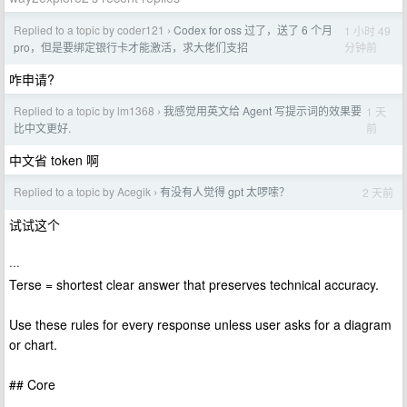
Replied to a topic by coder121
Codex for oss 过了，送了 6 个月
1 小时 49
›
分钟前
pro，但是要绑定银行卡才能激活，求大佬们支招
咋申请?
Replied to a topic by lm1368
我感觉用英文给 Agent 写提示词的效果要
1 天
›
前
比中文更好.
中文省 token 啊
Replied to a topic by Acegik
有没有人觉得 gpt 太啰嗦？
2 天前
›
试试这个
···
Terse = shortest clear answer that preserves technical accuracy.
Use these rules for every response unless user asks for a diagram
or chart.
## Core