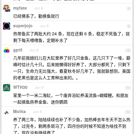
myfate
Jun 8
8
已经佛系了，勤换鱼就行
superjojo
Jun 8
9
热带鱼买了两批大约 24 条，现在还剩 6 条，稳定不死鱼了，就
剩下每天喂喂鱼，定期补水了
gpt5
Jun 8
10
几年前我媳妇儿在大缸里养了好几只金鱼，这几只下了一堆，巅
峰时估计几十只。后来她懒得好好养了，大部分都死了，只剩下
一只，生命力无比强大，春夏秋冬好几年了。我就联想到，美国
的老黑也是这么人工育种出来的。。
WTH30
Jun 8
11
家里一个一米二海缸，一个废弃浴缸养溪流鱼+蝴蝶鲤。和朋友
一起搞鱼房养金鱼、迷你鹦鹉
Molita
Jun 8
12
养了两三年，陆陆续续也补了不少鱼，加热棒去年冬天不怎么热
了，过完冬，剩两条斑马了，四月份的时候不知道为啥找不到
了，现在没有继续养了