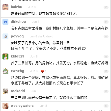
baizhu
Jun 8
13
需要时间和空间，现在越来越多还是刷手机
dirkchou
Jun 8
14
我有点想回村里养鱼，我们村好几个鱼塘，其中一个是我爸在养
povvoq
Jun 8 via Android
15
pdd 买了几条小小的金鱼，养蛊剩一条
目前 1 年半了，个头大了不少，花费成本不到 20
kldd529
Jun 8
16
养了三条兰寿，用的周转箱，其乐无穷，水质稳定，鱼就好养活
xwhxbg
Jun 8
1
17
路边捡到一个泥鳅，在绿化带里面蹦跶，离水很远，然后用矿泉
水瓶子养着了，从大拇指那么长现在有手掌长了
rockddd
Jun 8
18
养鱼养到后面已经趋于稳定了，就没什么可折腾的
wesleywaters
Jun 8
19