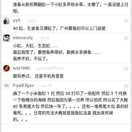
准备从新折腾翻缸一下小缸多弄些水草，太懒了，一直没提上日
程。
yyll
Jun 8
37
40 缸，孔雀鱼又爆缸了，广州要鱼的可以上门自提
edenxudy
Jun 8
38
小缸、大缸、生态缸……
最后我悟了，要想鱼养得好，勤换水多换鱼……
我养不好，不玩了。
lusi1990
Jun 9 via iPhone
39
跟风养过， 还是手机有意思
FqwKVgsv
Jun 10
40
搞了一个小米鱼缸 1 代 然后 3d 打印了一些配件 然后 3 个月换
一下物理仓的海绵 然后我因为第一次养 所以怕死 所以买了大概
40 条黑尾大勾 然后快一年了。。。。还有一堆黑尾大勾 真的好
难死。。。日常的死法大概就是我鱼缸没盖 跳出来死掉
的。。。