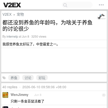
V2EX
宠物
›
都还没到养鱼的年龄吗，为啥关于养鱼
的讨论很少
By
internelp
at Jun 8 · 3250 views
我感觉养鱼太好玩了，中登最爱之一。
养鱼
讨论
好玩
40 replies
•
2026-06-10 09:58:06 +08:00
WenJimmy
Jun 8
1
只剩一条金苔鼠活着了