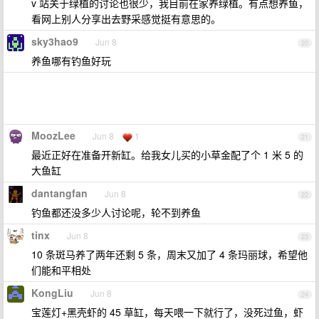
v 站关于绿植的讨论也很少，我目前在家养绿植。有点想养鱼，
看网上别人分享出去野采感觉挺有意思的。
sky3hao9
Jun 8
20
养鱼哪有钓鱼好玩
MoozLee
Jun 8
1
21
最近正好在准备开新缸。给我女儿买的小草金配了个 1 米 5 的
大鱼缸
dantangfan
Jun 8
22
钓鱼都还没多少人讨论呢，轮不到养鱼
tinx
Jun 8
23
10 条斑马养了两年还剩 5 条，周末又加了 4 条玛丽球，希望他
们能和平相处
KongLiu
Jun 8
24
宝莲灯+黑壳虾的 45 草缸，每天喂一下就行了，没死过鱼，虾