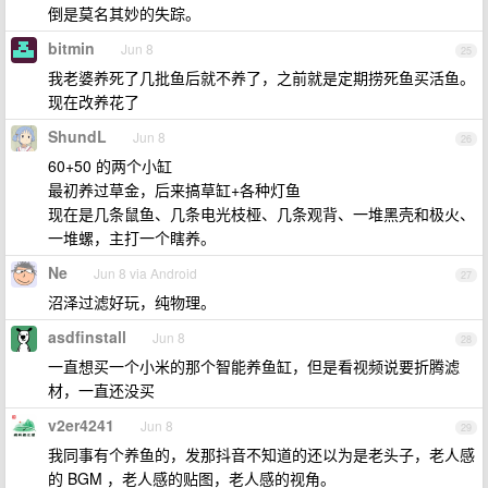
倒是莫名其妙的失踪。
bitmin
Jun 8
25
我老婆养死了几批鱼后就不养了，之前就是定期捞死鱼买活鱼。
现在改养花了
ShundL
Jun 8
26
60+50 的两个小缸
最初养过草金，后来搞草缸+各种灯鱼
现在是几条鼠鱼、几条电光枝桠、几条观背、一堆黑壳和极火、
一堆螺，主打一个瞎养。
Ne
Jun 8 via Android
27
沼泽过滤好玩，纯物理。
asdfinstall
Jun 8
28
一直想买一个小米的那个智能养鱼缸，但是看视频说要折腾滤
材，一直还没买
v2er4241
Jun 8
29
我同事有个养鱼的，发那抖音不知道的还以为是老头子，老人感
的 BGM ，老人感的贴图，老人感的视角。