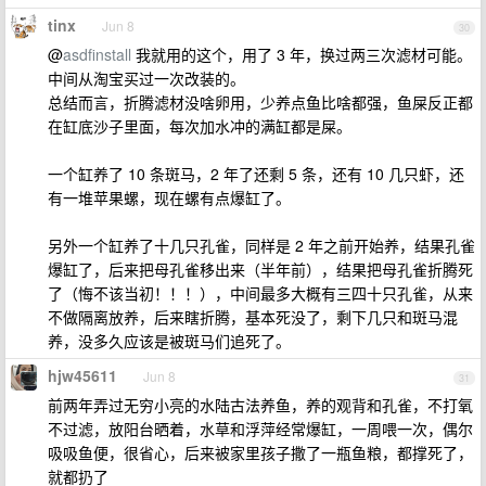
tinx
Jun 8
30
@
asdfinstall
我就用的这个，用了 3 年，换过两三次滤材可能。
中间从淘宝买过一次改装的。
总结而言，折腾滤材没啥卵用，少养点鱼比啥都强，鱼屎反正都
在缸底沙子里面，每次加水冲的满缸都是屎。
一个缸养了 10 条斑马，2 年了还剩 5 条，还有 10 几只虾，还
有一堆苹果螺，现在螺有点爆缸了。
另外一个缸养了十几只孔雀，同样是 2 年之前开始养，结果孔雀
爆缸了，后来把母孔雀移出来（半年前），结果把母孔雀折腾死
了（悔不该当初！！！），中间最多大概有三四十只孔雀，从来
不做隔离放养，后来瞎折腾，基本死没了，剩下几只和斑马混
养，没多久应该是被斑马们追死了。
hjw45611
Jun 8
31
前两年弄过无穷小亮的水陆古法养鱼，养的观背和孔雀，不打氧
不过滤，放阳台晒着，水草和浮萍经常爆缸，一周喂一次，偶尔
吸吸鱼便，很省心，后来被家里孩子撒了一瓶鱼粮，都撑死了，
就都扔了