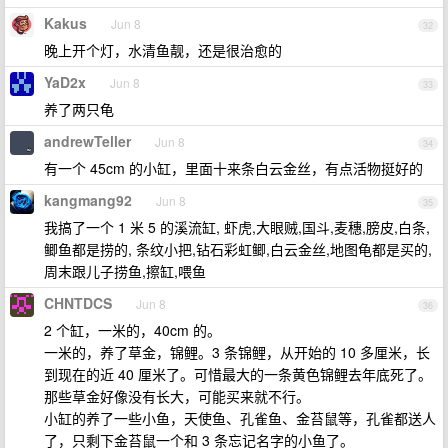
Kakus
Jun 8
32
晚上开个灯，水清鱼靓，还是很治愈的
YaD2x
Jun 8
33
养了两只龟
andrewTeller
Jun 8
34
有一个 45cm 的小缸，里面十来条白云金丝，有点活物挺好的
kangmang92
Jun 8
35
我搞了一个 1 米 5 的溪流缸, 虾虎,大眼贼,国斗,麦穗,膀皮,白条,
鲫鱼都是捞的, 条纹小把,钻石彩虹鲫,白云金丝,地图龟都是买的,
周末跟儿子捞鱼,擦缸,喂鱼
CHNTDCS
Jun 8
36
2 个缸，一米的，40cm 的。
一米的，养了草金，锦鲤。3 条锦鲤，从开始的 10 多厘米，长
到现在的近 40 厘米了。可惜最大的一条黄色锦鲤去年底死了。
那些草金好像没有长大，可能买来就不行。
小缸的养了一些小鱼，天使鱼、孔雀鱼、金苔鼠等，孔雀都送人
了，只剩下金苔鼠一个和 3 条忘记名字的小鱼了。