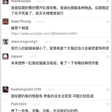
thanksssss
Jun 8
2
我是前期折腾折腾开缸搜攻略，卖硝化细菌各种物品，后面稳定
了也不死鱼了，就天天喂喂食就行
IsaacYoung
Jun 8
3
推荐个频道
https://www.youtube.com/@tanksfornothin
xiaocongcong1
Jun 8
4
现代人的家越来越小了，家里再放个大鱼缸估计会被老婆骂死吧
zapper
Jun 8
5
本来想养一缸鱼给猫猫当电视，看了一下攻略好麻烦作罢
liushengxian1230
Jun 8
6
朋友圈钓鱼的倒是有 养鱼的没太注意到 可能比较低调
Fish1024
Jun 8
7
养了一些鱼、泥鳅、乌龟，也没啥好玩的吧。