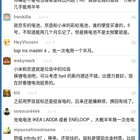
几乎能用半年
frankilla
Jun 9
54
就京东的电池，京造和小米的彩虹电池，谁的便宜买谁的，5
号，不知道能用几个月忘记了，但是换电池不是太频繁就是。
HeyVincent
Jun 9
55
logi mx master 4 ，充一次电用一个半月。
wskymark
Jun 9
56
小米和京造就是垃圾中的垃圾
换锂电池吧，可以考虑 byd 的斯丹德还不错，比德力普好，现
在好像锂电池挺贵的。
kiii
Jun 9
57
之前用罗技鼠标还是挺省电的，后来还是嫌麻烦，换回有线了。
terence4444
Jun 9
58
充电电池 IKEA LADDA 或者 ENELOOP ，大概半年换一次充电
mysunshinedreams
Jun 9
59
怒喵 infinity.97 ，换电，还挺炫的，鼠标是镁铝合金材质，比较