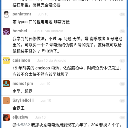
摆在那里，感觉完全没必要
panlatent
Jun 10
65
带 typec 口的锂电电池 非常方便
hershel
Jun 10 via Android
66
我学到的邪修做法，不过 op 问题 无关。嫌 南孚或者 5 号电池
重的。可以买一个 7 号电池的伪装 5 号的壳子，这样就可以给
鼠标装更轻的 7 号电池了。
caisimon
Jun 10 via Android
67
15 年前买的 eneloop 电池，依然服役中，时间没具体记录过，
应该不会太快不然应该早就烦了
momo1pm
Jun 10
68
南孚，超霸
SayHelloHi
Jun 10
69
金霸王
eijuziew
Jun 10
70
@
dz5362
我那块充电电池用到现在六年了，304 都换 3 个了，