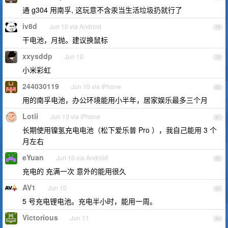
通 g304 用南孚, 这玩意不含汞当生活垃圾扔就行了
iv8d
Jun 10 via Android
78
干电池，月抛。建议换鼠标
xxysddp
Jun 10
79
小米彩虹
244030119
Jun 10 via iPhone
80
用的南孚电池，办公环境能用小半年，居家娱乐最多三个月
Lotii
Jun 10 via iPhone
81
长期使用镍氢充电电池（松下爱乐普 Pro ），我自己能用 3 个
月左右
eYuan
Jun 10 via Android
82
充电的 充满一次 意外的能用很久
AV1
Jun 10
83
5 号充电锂电池。充电半小时，能用一周。
Victorious
Jun 11
84