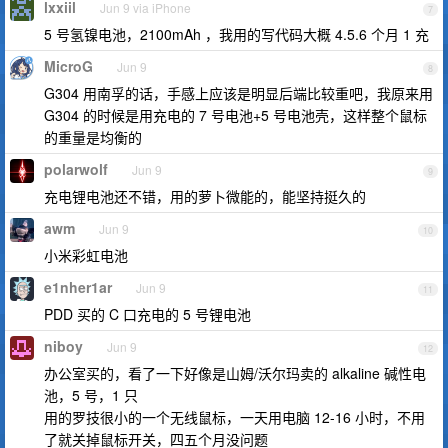
lxxiil
Jun 9 via iPhone
7
5 号氢镍电池，2100mAh ，我用的写代码大概 4.5.6 个月 1 充
MicroG
Jun 9
8
G304 用南孚的话，手感上应该是明显后端比较重吧，我原来用
G304 的时候是用充电的 7 号电池+5 号电池壳，这样整个鼠标
的重量是均衡的
polarwolf
Jun 9
9
充电锂电池还不错，用的萝卜微能的，能坚持挺久的
awm
Jun 9
10
小米彩虹电池
e1nher1ar
Jun 9
11
PDD 买的 C 口充电的 5 号锂电池
niboy
Jun 9
12
办公室买的，看了一下好像是山姆/沃尔玛卖的 alkaline 碱性电
池，5 号，1 只
用的罗技很小的一个无线鼠标，一天用电脑 12-16 小时，不用
了就关掉鼠标开关，四五个月没问题