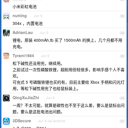
小米彩虹电池
nutting
Jun 9
23
304x ，内置电池
AdrianLau
Jun 9
24
锂电，原装 400mAh,tb 买了 1500mAh 的换上，几个月都不用
充电。
Tyrant1984
Jun 9
25
松下碱性还没用完，继续用。
之前试过一次性磷酸铁锂，超耐用但轻很多，影响手感个人不喜
欢。
可充式 5 号磷酸铁锂也买的有，目前主要给 Xbox 手柄和闪光灯
用，等松下碱性用完了也给鼠标装上。
QingXuJiaZhi
Jun 9
26
一周？不太可能，就算是碳性也不至于这么差，要么是鼠标出问
题，要么是这批电池出问题。
3DSecure
Jun 9 via Android
27