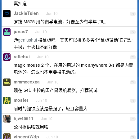
真扛造
JackieTsien
Jun 10
71
罗技 M575 用的南孚电池，好像至少有半年了吧
junas7
Jun 10
72
@
geniushui
换鼠标吗。其实可以拼多多买个“鼠标微动”自己动
手换，十块钱不到好像
raflehui
Jun 10
73
magic mouse 2 个，在用的用过的 mx anywhere 3/s 都是内置
电池的。怎么也不用要换电池的。
mmmeeexxa
Jun 10
74
现在 54L 主控的国产鼠续航暴涨，推荐试试
mosfet
Jun 10
75
耐时的锂铁应该是最强了，轻且容量大
hjw45611
Jun 10
76
公司提供啥就用啥
vincentWdp
Jun 10
77