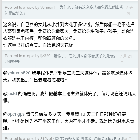
Replied to a topic by Vermonth
为什么 v 站有这么多人都觉得结婚出彩
2 天
›
前
礼是应该的？
这么说，自己养的女儿从小养到大花了多少钱，然后你想一毛不花把
人娶到家免费睡，免费给你做家务，免费给你生孩子带孩子，给你洗
衣服洗袜子内裤，帮你照顾你的父母。
你这算盘打的真美。白嫖党的天花板
Replied to a topic by ljz329
暑假了，看到别人都带着孩子到处玩，
7 月 21
›
日
我也想去
@
yakumo520
我年假休完了都是三天三天这样休，最多就是连休 5
天。我想出远门出去啦啦啦啦啦~
@
justd
的确是啊，我年假基本上刚生效就休完了。每月现在还请几天
假。
@
opengps
请假只给最多 3 天。我想请 10 天工作日那种好好耍一
哈。也不是因为不在乎这工作，因为在乎才不走。就是因为温水煮青
蛙。
Replied to a topic by 312ybj
💥 [最高领 $10 测试金] 纯血 Codex Pro 池
4 月
›