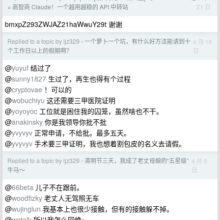
21 日
+ 高智商 Claude！一个越用越稳的 API 中转站
bmxpZ293ZWJAZ21haWwuY29t 谢谢
Replied to a topic by ljz329
一个萝卜一个坑，有什么好方法能请到十
4 月 16
›
日
个工作日以上的假期啊？
@
yuyuf
结过了
@
sunny1827
生过了，再生也得有个过程
@
cryptovae
！可以的
@
wobuchiyu
这还需要三甲医院证明
@
yoyoyoc
工位就是困住我的囚笼，虽然啥也不干。
@
anakinsky
你是我领导你批不批
@
yvyvyv
正常申请，不给批。最多五天。
@
yvyvyv
手术要三甲证明，我也想着割包皮的名义去请假。
Replied to a topic by ljz329
清明节三天，我成了老丈母娘的“五星级”
4 月 8
›
日
牛马～
@
66beta
儿子不在跟前。
@
woodfizky
老丈人无驾照无车
@
wujinglun
我基本上也很少接触，但有的接触躲不掉。
@
wetalk
所以我怎么回绝~