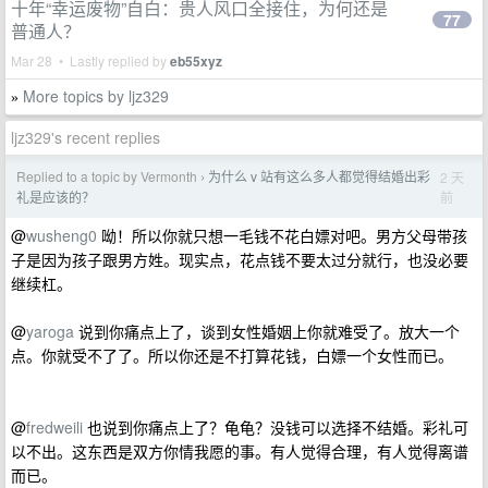
十年“幸运废物”自白：贵人风口全接住，为何还是
77
普通人？
Mar 28 • Lastly replied by
eb55xyz
More topics by ljz329
»
ljz329's recent replies
Replied to a topic by Vermonth
为什么 v 站有这么多人都觉得结婚出彩
2 天
›
前
礼是应该的？
@
wusheng0
呦！所以你就只想一毛钱不花白嫖对吧。男方父母带孩
子是因为孩子跟男方姓。现实点，花点钱不要太过分就行，也没必要
继续杠。
@
yaroga
说到你痛点上了，谈到女性婚姻上你就难受了。放大一个
点。你就受不了了。所以你还是不打算花钱，白嫖一个女性而已。
@
fredweili
也说到你痛点上了？龟龟？没钱可以选择不结婚。彩礼可
以不出。这东西是双方你情我愿的事。有人觉得合理，有人觉得离谱
而已。