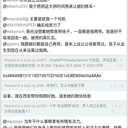
@
pikachu233
我宁愿把这大把时间用来让媳妇练车~
@
leegradyllljjjj
主要是就我一个司机
@
ASHYWHISPER
确实纯苦力了
@
wskymark
我也没想着她帮我带孩子，一直都是我两带。就是好不
容易回去一趟，被用的真扎实。
@
gigishy
我跟媳妇都是自己再带，基本上没让父母辈带过。孩子从出
生到现在从来没离过我两。
Replied to a topic by aiGPT
ChatGPT/Claude/Gemini 代充值，评论区留
4 月
›
7 日
言钱包地址随机空投 15 份 200 个$v2ex 合计 3000 个 V2EX 代币
0x48fb69B721F15D7287CD763E1eDBD85fe03aAAA4
Replied to a topic by t298
老哥们，怎么才能放下啊
4 月 3 日
›
没事，我在西安帮你照顾好她。请发她的微信给我
Replied to a topic by ljz329
十年“幸运废物”自白：贵人风口全接住，
3 月 27
›
日
为何还是普通人？
@
dapaoge
当年干什么事眼里有热情有活力。
@
yyll
我觉得他们在我身上看到的是那股年轻人的活力与激情。就像