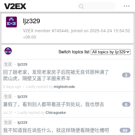
ljz329
V2EX member #745446, joined on 2025-04-24 15:54:52
+08:00
Switch topics list
生活
•
ljz329
回了趟老家，发现老家房子后院被无良邻居种满了
5
爬山虎，隔壁又盖了羊圈来养羊
3 days ago • Lastly replied by
mightofcode
生活
•
ljz329
暑假了，看到别人都带着孩子到处玩，我也想去
6
Jul 21 • Lastly replied by
Chicagoake
生活
•
ljz329
我不知道我在说些什么，就这样随便看随便吐槽吧
99