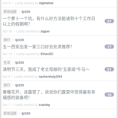
Jun 9 • Lastly replied by
nightwind
职场话题
•
ljz329
一个萝卜一个坑，有什么好方法能请到十个工作日
27
以上的假期啊？
Apr 16 • Lastly replied by
zqguo
旅行
•
ljz329
五一西安出发一家三口好去处求推荐？
17
Apr 13 • Lastly replied by
EthanZC
生活
•
ljz329
清明节三天，我成了老丈母娘的“五星级”牛马～
21
Apr 9 • Lastly replied by
nazhenhuiyi294
旅行
•
ljz329
春暖花开，该露营了，说说你们露营中觉得最有幸
16
福感的装备吧！
Apr 1 • Lastly replied by
xuanbg
职场话题
•
ljz329