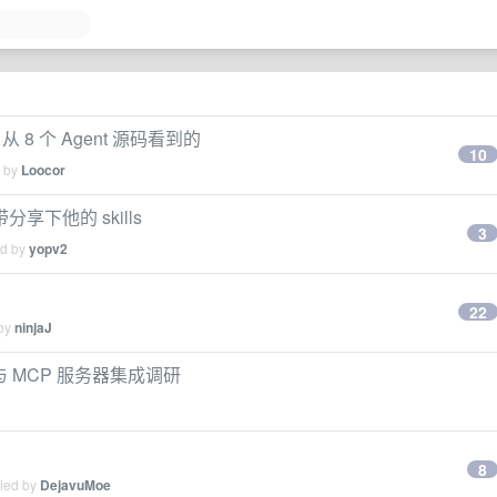
 从 8 个 Agent 源码看到的
10
d by
Loocor
分享下他的 skills
3
ed by
yopv2
22
 by
ninjaJ
ills 与 MCP 服务器集成调研
8
lied by
DejavuMoe