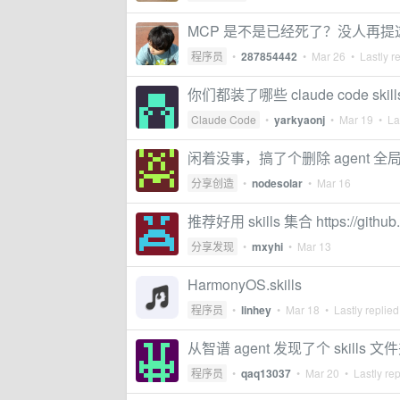
MCP 是不是已经死了？没人再提
程序员
•
287854442
•
Mar 26
• Lastly r
你们都装了哪些 claude code s
Claude Code
•
yarkyaonj
•
Mar 19
• Las
闲着没事，搞了个删除 agent 全局 s
分享创造
•
nodesolar
•
Mar 16
推荐好用 skills 集合 https://github.c
分享发现
•
mxyhi
•
Mar 13
HarmonyOS.skills
程序员
•
linhey
•
Mar 18
• Lastly replie
从智谱 agent 发现了个 skill
程序员
•
qaq13037
•
Mar 20
• Lastly re