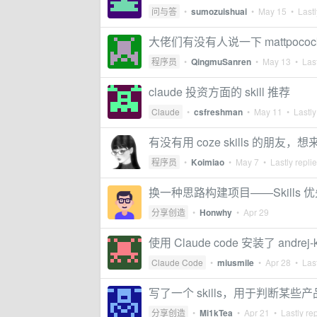
问与答
•
sumozuishuai
•
May 15
• Lastl
大佬们有没有人说一下 mattpocock
程序员
•
QingmuSanren
•
May 13
• Last
claude 投资方面的 skill 推荐
Claude
•
csfreshman
•
May 11
• Lastly
有没有用 coze skills 的朋友，
程序员
•
Koimiao
•
May 7
• Lastly repli
换一种思路构建项目——Skills 
分享创造
•
Honwhy
•
Apr 29
使用 Claude code 安装了 andrej-
Claude Code
•
miusmile
•
Apr 28
• Last
写了一个 skills，用于判断某
分享创造
•
Mi1kTea
•
Apr 21
• Lastly re