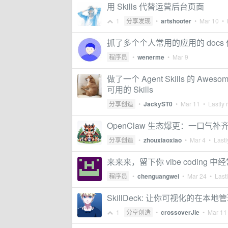
用 Skills 代替运营后台页面
1
分享发现
•
artshooter
•
Mar 10
• L
抓了多个个人常用的应用的 docs 作
程序员
•
wenerme
•
Mar 9
做了一个 Agent Skills 的 Awesome
可用的 Skills
分享创造
•
JackyST0
•
Mar 11
• Lastly 
OpenClaw 生态爆更：一口气补齐 5
分享创造
•
zhouxiaoxiao
•
Mar 4
• Lastl
来来来，留下你 vibe coding 中经常使
程序员
•
chenguangwei
•
Mar 24
• Lastl
SkillDeck: 让你可视化的在本地管理
1
分享创造
•
crossoverJie
•
Mar 11