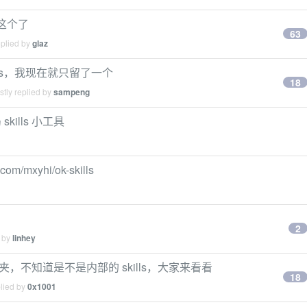
这个了
63
eplied by
glaz
kills，我现在就只留了一个
18
tly replied by
sampeng
kills 小工具
om/mxyhi/ok-skills
2
d by
linhey
s 文件夹，不知道是不是内部的 skills，大家来看看
18
plied by
0x1001