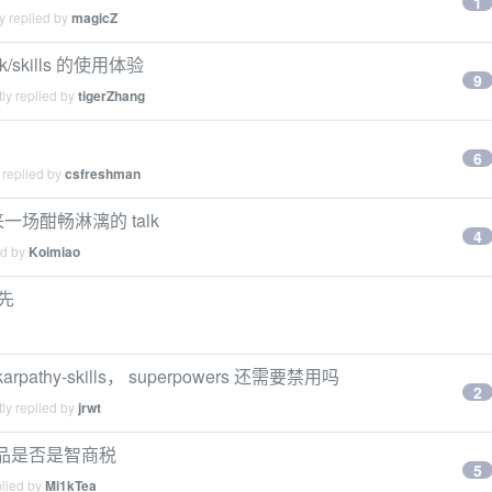
1
y replied by
magicZ
/skills 的使用体验
9
ly replied by
tigerZhang
6
 replied by
csfreshman
想来一场酣畅淋漓的 talk
4
ed by
Koimiao
优先
karpathy-skills， superpowers 还需要禁用吗
2
ly replied by
jrwt
些产品是否是智商税
5
plied by
Mi1kTea