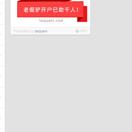
Promoted by
laojuelv
PRO