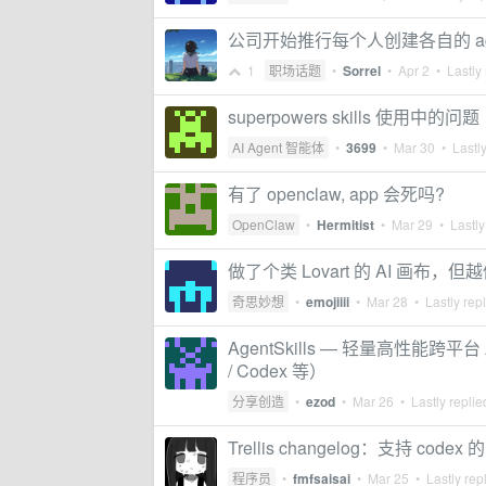
公司开始推行每个人创建各自的 agen
1
职场话题
•
Sorrel
•
Apr 2
• Lastly 
superpowers skills 使用中的问题
AI Agent 智能体
•
3699
•
Mar 30
• Lastly
有了 openclaw, app 会死吗?
OpenClaw
•
Hermitist
•
Mar 29
• Lastly
做了个类 Lovart 的 AI 画
奇思妙想
•
emojiiii
•
Mar 28
• Lastly rep
AgentSkills — 轻量高性能跨平台 AI
/ Codex 等）
分享创造
•
ezod
•
Mar 26
• Lastly repli
Trellis changelog：支持 codex 的
程序员
•
fmfsaisai
•
Mar 25
• Lastly rep