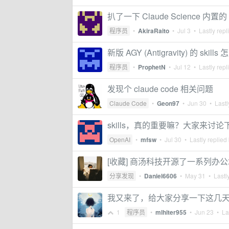
扒了一下 Claude Science 内置的 
程序员
•
AkiraRaito
•
Jul 3
• Lastly repl
新版 AGY (Antigravity) 的 skil
程序员
•
ProphetN
•
Jul 12
• Lastly repl
发现个 claude code 相关问题
Claude Code
•
Geon97
•
Jun 30
• Lastl
skills，真的重要嘛？大家来讨论
OpenAI
•
mfsw
•
Jul 30
• Lastly replied
[收藏] 商汤科技开源了一系列办公场景
分享发现
•
Daniel6606
•
May 31
• Lastly
我又来了，给大家分享一下这几天积累
1
程序员
•
mlhiter955
•
Jun 23
• Las