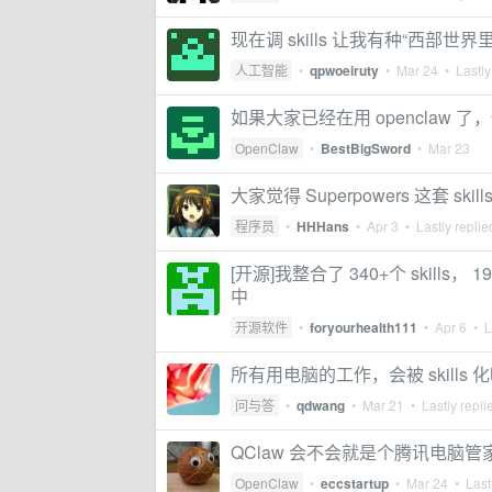
现在调 skills 让我有种“西部
人工智能
•
qpwoeiruty
•
Mar 24
• Lastly
如果大家已经在用 openclaw 了
OpenClaw
•
BestBigSword
•
Mar 23
大家觉得 Superpowers 这套 s
程序员
•
HHHans
•
Apr 3
• Lastly repli
[开源]我整合了 340+个 skills， 
中
开源软件
•
foryourhealth111
•
Apr 6
• La
所有用电脑的工作，会被 skills 
问与答
•
qdwang
•
Mar 21
• Lastly repli
QClaw 会不会就是个腾讯电脑管
OpenClaw
•
eccstartup
•
Mar 24
• Lastl