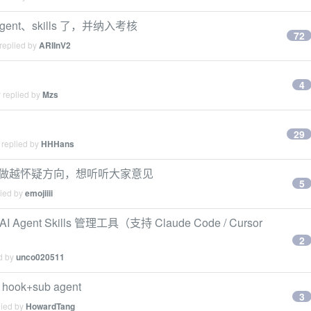
t、skills 了，并纳入考核
72
replied by
ARIInV2
4
 replied by
Mzs
29
 replied by
HHHans
布，但越做越怀疑方向，想听听大家意见
5
lied by
emojiiii
 Agent Skills 管理工具（支持 Claude Code / Cursor
2
ed by
unco020511
 hook+sub agent
3
lied by
HowardTang