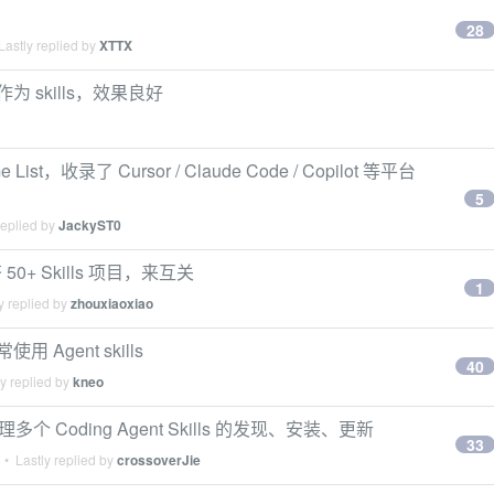
28
astly replied by
XTTX
为 skills，效果良好
 List，收录了 Cursor / Claude Code / Copilot 等平台
5
replied by
JackyST0
0+ Skills 项目，来互关
1
y replied by
zhouxiaoxiao
用 Agent skills
40
y replied by
kneo
多个 Coding Agent Skills 的发现、安装、更新
33
• Lastly replied by
crossoverJie