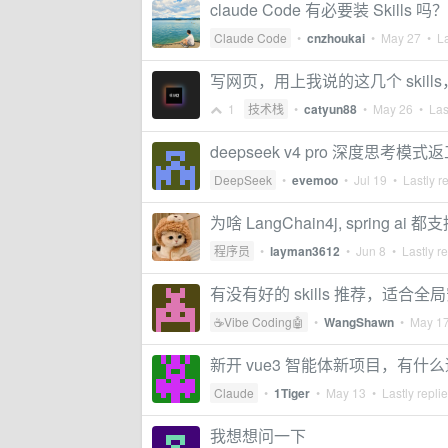
claude Code 有必要装 Skills 吗？
Claude Code
•
cnzhoukai
•
May 27
• La
写网页，用上我说的这几个 skill
1
技术栈
•
catyun88
•
May 26
• Last
deepseek v4 pro 深度思考模
DeepSeek
•
evemoo
•
Jul 19
• Lastly r
为啥 LangChain4j, spring ai 都
程序员
•
layman3612
•
Jun 8
• Lastly r
有没有好的 skills 推荐，适合
☕Vibe Coding🤖
•
WangShawn
•
May 1
新开 vue3 智能体新项目，有什么适合
Claude
•
1Tiger
•
May 13
• Lastly repli
我想想问一下