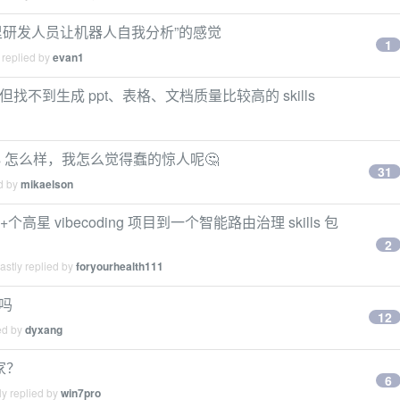
世界里研发人员让机器人自我分析”的感觉
1
 replied by
evan1
，但找不到生成 ppt、表格、文档质量比较高的 skills
kills 怎么样，我怎么觉得蠢的惊人呢🤔
31
ed by
mikaelson
19+个高星 vibecoding 项目到一个智能路由治理 skills 包
2
stly replied by
foryourhealth111
化吗
12
ed by
dyxang
家？
6
y replied by
win7pro