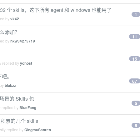
32 个 skills，这下所有 agent 和 windows 也能用了
1
ied by
vk42
ls 怎么添加？
11
ied by
hkw34275719
15
y replied by
ychost
下吧。
67
 by
blubzz
的 Skills 包
5
 replied by
BlueFang
的几个 skills
6
tly replied by
QingmuSanren