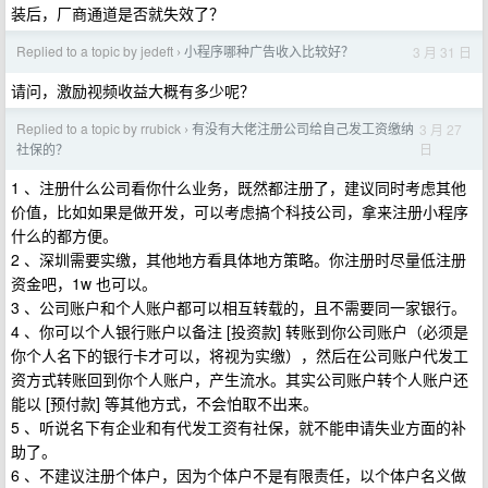
装后，厂商通道是否就失效了？
Replied to a topic by jedeft
小程序哪种广告收入比较好？
3 月 31 日
›
请问，激励视频收益大概有多少呢？
Replied to a topic by rrubick
有没有大佬注册公司给自己发工资缴纳
3 月 27
›
日
社保的？
1 、注册什么公司看你什么业务，既然都注册了，建议同时考虑其他
价值，比如如果是做开发，可以考虑搞个科技公司，拿来注册小程序
什么的都方便。
2 、深圳需要实缴，其他地方看具体地方策略。你注册时尽量低注册
资金吧，1w 也可以。
3 、公司账户和个人账户都可以相互转载的，且不需要同一家银行。
4 、你可以个人银行账户以备注 [投资款] 转账到你公司账户（必须是
你个人名下的银行卡才可以，将视为实缴），然后在公司账户代发工
资方式转账回到你个人账户，产生流水。其实公司账户转个人账户还
能以 [预付款] 等其他方式，不会怕取不出来。
5 、听说名下有企业和有代发工资有社保，就不能申请失业方面的补
助了。
6 、不建议注册个体户，因为个体户不是有限责任，以个体户名义做