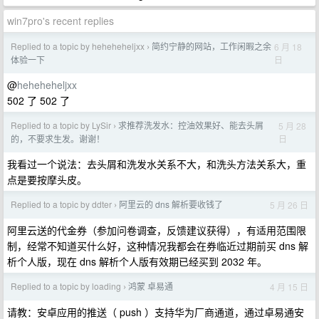
win7pro's recent replies
Replied to a topic by heheheheljxx
简约宁静的网站，工作闲暇之余
6 月 18
›
日
体验一下
@
heheheheljxx
502 了 502 了
Replied to a topic by LySir
求推荐洗发水：控油效果好、能去头屑
5 月 28
›
日
的，不要求生发。谢谢！
我看过一个说法：去头屑和洗发水关系不大，和洗头方法关系大，重
点是要按摩头皮。
Replied to a topic by ddter
阿里云的 dns 解析要收钱了
5 月 26 日
›
阿里云送的代金券（参加问卷调查，反馈建议获得），有适用范围限
制，经常不知道买什么好，这种情况我都会在券临近过期前买 dns 解
析个人版，现在 dns 解析个人版有效期已经买到 2032 年。
Replied to a topic by loading
鸿蒙 卓易通
4 月 15 日
›
请教：安卓应用的推送（ push ）支持华为厂商通道，通过卓易通安