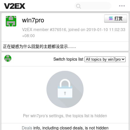
win7pro
打赏
V2EX member #376516, joined on 2019-01-10 11:02:33
+08:00
正在疑惑为什么回复的主题都没显示……
Switch topics list
Per win7pro's settings, the topics list is hidden
Deals
info, including closed deals, is not hidden