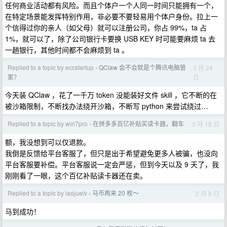
任何商业活动都有风险。而且个体户一个人同一时间只能拥有一个，
在特定场景能发挥特别作用，非必要不要轻易用个体户身份。拉上一
个信得过你的亲人（如父母）就可以注册公司，你占 99%，ta 占
1%，就可以了，除了公司银行卡要换 USB KEY 时可能要麻烦 ta 去
一趟银行，其他时间都不会麻烦到 ta 。
Replied to a topic by eccstartup
QClaw 会不会就是个腾讯电脑管
3 月 24
›
日
家？
今天装 QClaw ，花了一千万 token 没能装好文件 skill ，它不断的在
被沙箱限制，不断找办法绕开沙箱，不断写 python 来尝试绕过…
Replied to a topic by win7pro
在拼多多百亿补贴买读卡器，翻车
3 月 18 日
›
额，我没想到可以仅退款。
我倒是反馈给平台客服了，但只是出于希望避免更多人被骗，也没向
平台客服要补偿。平台客服说一定会严惩，但到今天以及 9 天了，我
刚刚看了一眼，这个百亿补贴读卡器还在卖。
Replied to a topic by laojuelv
马币再来 20 枚～
2 月 8 日
›
马到成功！