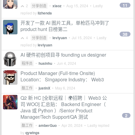
11
2
分享创造
•
xiaoz
•
Aug 15, 2024
• Lastly
replied by
lizhenda
开发了一款 AI 图片工具，单枪匹马冲到了
product hunt 日榜第二
38
4
分享创造
•
leviyuan
•
Jul 15, 2024
• Lastly
replied by
leviyuan
AI 硬件初创项目寻 founding ux designer
程序员
•
husinhu
•
Jun 4, 2024
Product Manager (Full-time Onsite)
Location： Singapore Industry： Web3
酷工作
•
justinX
•
May 6, 2024
Q2 新 HC [全职远程｜🌍招聘｜ Web3 公
司 WOO] 汇总贴： Backend Engineer（
Java 或 Python ）/Senior Product
2
Manager/Tech Support/QA 测试
酷工作
•
amberGuo
•
Apr 20, 2024
• Lastly replied
by
qywings