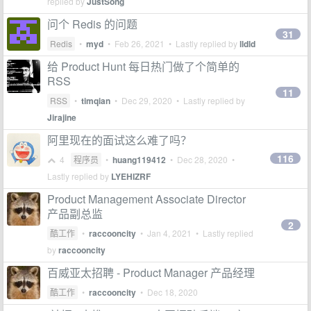
replied by
JustSong
问个 Redis 的问题
31
Redis
•
myd
•
Feb 26, 2021
• Lastly replied by
lldld
给 Product Hunt 每日热门做了个简单的
RSS
11
RSS
•
timqian
•
Dec 29, 2020
• Lastly replied by
Jirajine
阿里现在的面试这么难了吗？
116
4
程序员
•
huang119412
•
Dec 28, 2020
•
Lastly replied by
LYEHIZRF
Product Management Associate Director
产品副总监
2
酷工作
•
raccooncity
•
Jan 4, 2021
• Lastly replied
by
raccooncity
百威亚太招聘 - Product Manager 产品经理
酷工作
•
raccooncity
•
Dec 18, 2020