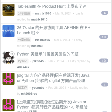
Tablesmith 在 Product Hunt 上发布了🎉
4
分享创造
•
matrix1010
•
Mar 5, 2024
• Lastly
replied by
matrix1010
26.7k star 的开源协同工具 AFFiNE 在 PH
Launch 啦🎉
10
分享创造
•
Iris103195
•
Mar 4, 2024
• Lastly
replied by
husinhu
Python 类继承时覆盖类属性的问题
10
Python
•
plko345
•
Feb 7, 2024
• Lastly replied by
Alias4ck
[digital 方向产品经理]招有后端开发( Java
or Python )经验的 digital 方向产品经理
1
酷工作
•
youngbo
•
Feb 28, 2024
• Lastly replied
by
mit2008roc
[上海浦东招聘]招做过后期开发( Java or
Python )愿意转做产品经理的 1-3 年经验