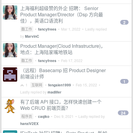
上海福利超级赞的外企 招聘： Senior
Product Manager/Director（Dsp 方向最
佳），英语口语流利
2
酷工作
•
fancyfrees
•
Mar 1, 2022
• Lastly replied
by
MarvinC
Product Manager(Cloud Infrastructure)，
地点：上海陆家嘴地铁站
酷工作
•
fancyfrees
•
Feb 17, 2022
（远程）Basecamp 招 Product Designer
前端设计师
1
1
互联网
•
fengsien1999
•
Feb 15, 2022
•
Lastly replied by
madlifer
有了后端 API 接口，怎样快速创建一个
Web CRUD 前端页面？
24
程序员
•
caqiko
•
Dec 9, 2021
• Lastly replied by
hanxiV2EX