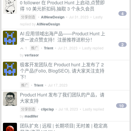
0 follower 在 Product Hunt 上启动,点赞即
得 10 美元折扣码,抽取 3 个永久会员
4
分享创造
•
AllNewDesign
•
Jul 31, 2023
• Lastly
replied by
AllNewDesign
AI 应用领域出海产品——Product Hunt 上
求一波点赞支持！注册推荐送积分！
2
1
推广
•
Trient
•
Jul 21, 2023
• Lastly replied
by
verfasor
极客开发团队在 Product hunt 上发布了 2
个产品(Folio, BlogSEO), 请大家关注支持
下!
推广
•
Trient
•
Jul 17, 2023
Product Hunt 发布了我们团队的产品，请
大家支持
10
分享创造
•
clipclap
•
Jul 18, 2023
• Lastly replied
by
madlifer
团队扩充 | 远程 | 长期项目| 无时差 | 稳定高