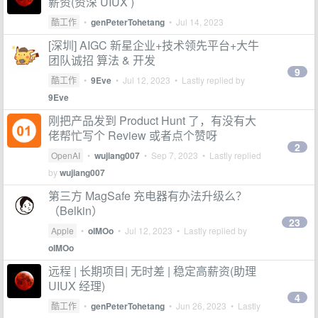
薪资(资深 UIUX )
酷工作
•
genPeterTohetang
•
Jul 14, 2023
[深圳] AIGC 新星企业+技术领先平台+大牛
团队诚招 算法 & 开发
9
酷工作
•
9Eve
•
Jul 12, 2023
• Lastly replied by
9Eve
刚把产品发到 Product Hunt 了，有没有大
佬帮忙写个 Review 或者点个赞呀
2
OpenAI
•
wujiang007
•
Sep 7, 2023
• Lastly replied
by
wujiang007
第三方 MagSafe 充电器有办法升级么？
（Belkin）
23
Apple
•
oIMOo
•
Jul 12, 2023
• Lastly replied by
oIMOo
远程 | 长期项目| 无时差 | 稳定高薪资(助理
UIUX 经理)
4
酷工作
•
genPeterTohetang
•
Jun 26, 2023
• Lastly