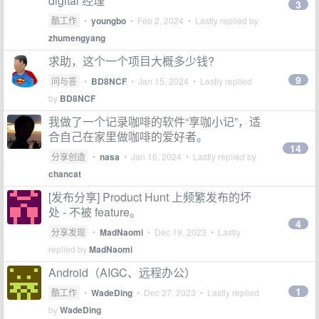
digital 经理
3
酷工作
•
youngbo
•
Feb 2, 2024
• Lastly replied by
zhumengyang
求助，这个一个项目大概多少钱?
9
问与答
•
BD8NCF
•
Jan 15, 2024
• Lastly replied
by
BD8NCF
我做了一个记录咖啡的软件“享咖小记”，适
合自己在家里做咖啡的爱好者。
14
分享创造
•
nasa
•
Jan 16, 2024
• Lastly replied by
chancat
[发布分享] Product Hunt 上频繁发布的坏
处 - 不被 feature。
4
分享发现
•
MadNaomi
•
Dec 19, 2023
• Lastly
replied by
MadNaomi
Android（AIGC、远程办公）
1
酷工作
•
WadeDing
•
Dec 27, 2023
• Lastly replied
by
WadeDing