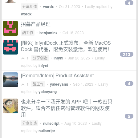
4
分享创造
•
wordx
•
Oct 31, 2023
• Lastly replied by
wordx
招募产品经理
酷工作
•
benjaminx
•
Oct 18, 2023
[限免] InfyniDock 正式发布，全新 MacOS
Dock 替代品，限免安装激活，欢迎使用！
213
1
分享创造
•
infyni
•
Jan 20, 2025
• Lastly
replied by
infyni
[Remote/Intern] Product Assistant
4
1
酷工作
•
yaleeyang
•
Sep 4, 2023
• Lastly
replied by
yaleeyang
也来分享一下我开发的 APP 吧｜一款密码
软件，适合不信任密码管理软件的朋友使
用
5
分享创造
•
nullscript
•
Aug 10, 2023
• Lastly
replied by
nullscript