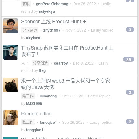
5
求职
•
genPeterTohetang
•
Dec 28, 2022
• Lastly
replied by
suiyekyu
Sponsor 上线 Product Hunt 🎉
3
分享创造
•
zhyd1997
•
Nov 7, 2022
• Lastly replied
by
airyland
TinySnap 截图美化工具在 ProductHunt 上
发布了！
35
1
分享创造
•
dearroy
•
Dec 8, 2022
• Lastly
replied by
ftxg
求一个上海的 web3 产品大佬和一个专家
级的 Java 大佬
3
酷工作
•
liuboheng
•
Oct 28, 2023
• Lastly replied
by
MJZ1995
Remote office
2
酷工作
•
fangqiao1
•
Sep 29, 2022
• Lastly replied
by
fangqiao1