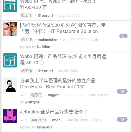
Web3 招聘： web3 产品经理- 杭州|远
程-60-120 万
酷工作
•
ITrecruit1
•
Aug 23, 2022
[内推/远程面试/500 强外企] 岗位直荐：麦
当劳（中国）- IT Restaurant Solution
6
酷工作
•
meimeichen
•
Aug 26, 2022
• Lastly
replied by
NJAllen
Web3 招聘：产品经理-杭州或 3 个月后远
程-35-70 万
酷工作
•
ITrecruit1
•
Jul 25, 2022
分享我上半年整理的最好的独立产品 -
DecoHack - Best Product 2022
15
2
程序员
•
ViggoZ
•
Jul 7, 2022
• Lastly replied
by
willlzqios
Jetbrains 全系产品好像要涨价了
18
1
JetBrains
•
hbdh5
•
Jun 30, 2022
• Lastly
replied by
Mirage09