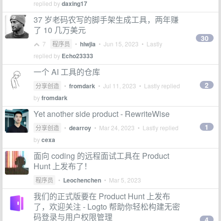
replied by
daxing17
37 岁老码农写的脚手架生成工具，两年赚
了 10 几万美元
30
7
程序员
•
hlwjia
•
Jun 15, 2023
• Lastly
replied by
Echo23333
一个 AI 工具的仓库
2
分享创造
•
fromdark
•
Jul 11, 2023
• Lastly replied
by
fromdark
Yet another side product - RewriteWise
1
分享创造
•
dearroy
•
Mar 24, 2023
• Lastly replied
by
cexa
面向 coding 的远程面试工具在 Product
Hunt 上发布了！
程序员
•
Leochenchen
•
Mar 5, 2023
我们的正式版要在 Product Hunt 上发布
了，欢迎关注 - Logto 帮助你轻松构建无密
码登录与用户权限管理
4