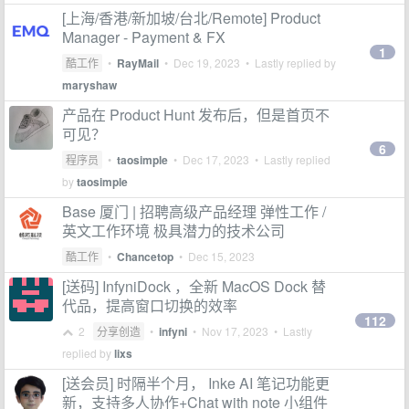
[上海/香港/新加坡/台北/Remote] Product
Manager - Payment & FX
1
酷工作
•
RayMail
•
Dec 19, 2023
• Lastly replied by
maryshaw
产品在 Product Hunt 发布后，但是首页不
可见？
6
程序员
•
taosimple
•
Dec 17, 2023
• Lastly replied
by
taosimple
Base 厦门 | 招聘高级产品经理 弹性工作 /
英文工作环境 极具潜力的技术公司
酷工作
•
Chancetop
•
Dec 15, 2023
[送码] InfyniDock ，全新 MacOS Dock 替
代品，提高窗口切换的效率
112
2
分享创造
•
infyni
•
Nov 17, 2023
• Lastly
replied by
lixs
[送会员] 时隔半个月， Inke AI 笔记功能更
新，支持多人协作+Chat with note 小组件