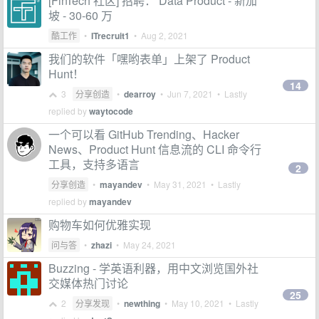
[FinTech 社区] 招聘： Data Product - 新加
坡 - 30-60 万
酷工作
•
ITrecruit1
•
Aug 2, 2021
我们的软件「嘿哟表单」上架了 Product
Hunt！
14
3
分享创造
•
dearroy
•
Jun 7, 2021
• Lastly
replied by
waytocode
一个可以看 GitHub Trending、Hacker
News、Product Hunt 信息流的 CLI 命令行
工具，支持多语言
2
分享创造
•
mayandev
•
May 31, 2021
• Lastly
replied by
mayandev
购物车如何优雅实现
问与答
•
zhazi
•
May 24, 2021
Buzzing - 学英语利器，用中文浏览国外社
交媒体热门讨论
25
2
分享发现
•
newthing
•
May 10, 2021
• Lastly