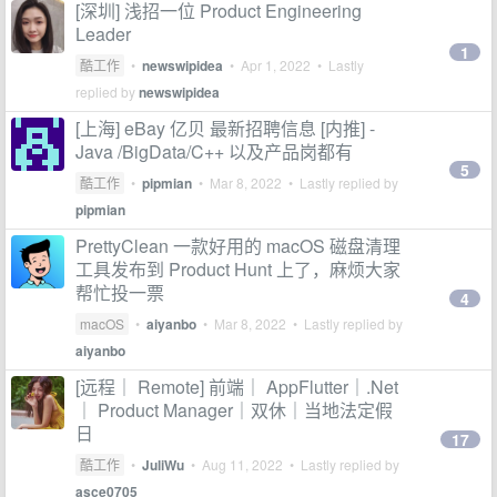
[深圳] 浅招一位 Product Engineering
Leader
1
酷工作
•
newswipidea
•
Apr 1, 2022
• Lastly
replied by
newswipidea
[上海] eBay 亿贝 最新招聘信息 [内推] -
Java /BigData/C++ 以及产品岗都有
5
酷工作
•
pipmian
•
Mar 8, 2022
• Lastly replied by
pipmian
PrettyClean 一款好用的 macOS 磁盘清理
工具发布到 Product Hunt 上了，麻烦大家
帮忙投一票
4
macOS
•
aiyanbo
•
Mar 8, 2022
• Lastly replied by
aiyanbo
[远程｜ Remote] 前端｜ AppFlutter｜.Net
｜ Product Manager｜双休｜当地法定假
日
17
酷工作
•
JuliWu
•
Aug 11, 2022
• Lastly replied by
asce0705