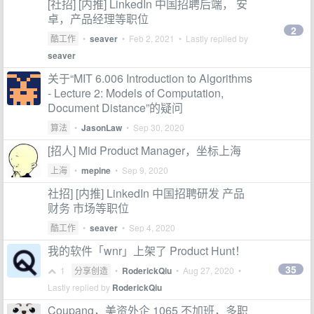
[社招] [内推] LinkedIn 中国招聘后端， 安
卓，产品经理等职位
2
酷工作
•
seaver
•
Feb 2, 2021
• Lastly replied by
seaver
关于“MIT 6.006 Introduction to Algorithms
- Lecture 2: Models of Computation,
Document Distance”的疑问
算法
•
JasonLaw
•
Sep 30, 2020
[招人] Mid Product Manager，坐标上海
上海
•
mepine
•
Sep 9, 2020
社招] [内推] LinkedIn 中国招聘研发 产品
财务 市场等职位
酷工作
•
seaver
•
Sep 4, 2020
我的软件「wnr」上架了 Product Hunt！
35
1
分享创造
•
RoderickQiu
•
Aug 27, 2020
•
Lastly replied by
RoderickQiu
Coupang，美资外企 1065 不加班，多职