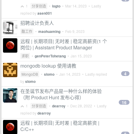
1
分享创造
•
logto
•
Mar 14, 2023
• Lastly
replied by
asen001
招聘设计负责人
酷工作
•
maohuaming
•
Feb 9, 2023
远程 | 长期项目| 无时差 | 稳定高薪资(1 个
岗位) | Assistant Product Manager
求职
•
genPeterTohetang
•
Jan 15, 2023
mongodb lookup 使用请教
4
MongoDB
•
slomo
•
Jan 14, 2023
• Lastly replied
by
slomo
在圣诞节发布产品是一种什么样的体验
（附 Product Hunt 发布心得）
16
1
分享创造
•
dearroy
•
Dec 28, 2022
• Lastly
replied by
dearroy
远程 | 长期项目| 无时差 | 稳定高薪资 |
C/C++