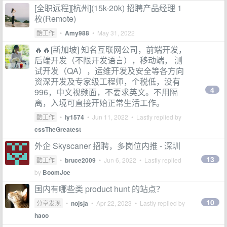
[全职远程][杭州](15k-20k) 招聘产品经理 1
枚(Remote)
酷工作
•
Amy988
•
May 31, 2022
🔥🔥[新加坡] 知名互联网公司，前端开发，
后端开发（不限开发语言），移动端， 测
试开发（QA），运维开发及安全等各方向
资深开发及专家级工程师，个税低，没有
4
996，中文视频面，不要求英文。不用隔
离，入境可直接开始正常生活工作。
酷工作
•
ly1574
•
Jun 11, 2022
• Lastly replied by
cssTheGreatest
外企 Skyscaner 招聘，多岗位内推 - 深圳
13
酷工作
•
bruce2009
•
Jun 6, 2022
• Lastly replied
by
BoomJoe
国内有哪些类 product hunt 的站点？
10
分享发现
•
nojsja
•
Apr 22, 2023
• Lastly replied by
haoo