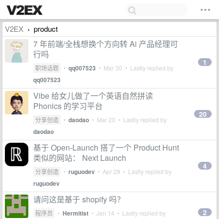
V2EX
product
›
7 年前端/全栈想换个方向转 Ai 产品经理可
行吗
1
职场话题
•
qq007523
•
Mar 30
• Lastly replied by
qq007523
Vibe 给女儿做了一个英语自然拼读
Phonics 的学习平台
20
分享创造
•
daodao
•
Mar 20
• Lastly replied by
daodao
基于 Open-Launch 搭了一个 Product Hunt
类似的网站： Next Launch
4
分享创造
•
ruguodev
•
Apr 29
• Lastly replied by
ruguodev
请问这是基于 shopify 吗？
2
程序员
•
Hermitist
•
Jan 14
• Lastly replied by