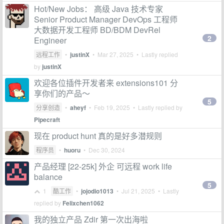
Hot/New Jobs： 高级 Java 技术专家
Senior Product Manager DevOps 工程师
大数据开发工程师 BD/BDM DevRel
2
Engineer
远程工作
•
justinX
•
Mar 27, 2025
• Lastly replied
by
justinX
欢迎各位插件开发者来 extensions101 分
享你们的产品～
5
分享创造
•
aheyf
•
Feb 19, 2025
• Lastly replied by
Pipecraft
现在 product hunt 真的是好多潜规则
程序员
•
huoru
•
Dec 30, 2024
产品经理 [22-25k] 外企 可远程 work life
balance
5
1
酷工作
•
jojodio1013
•
Jul 21, 2025
• Lastly
replied by
Felixchen1062
我的独立产品 Zdir 第一次出海啦