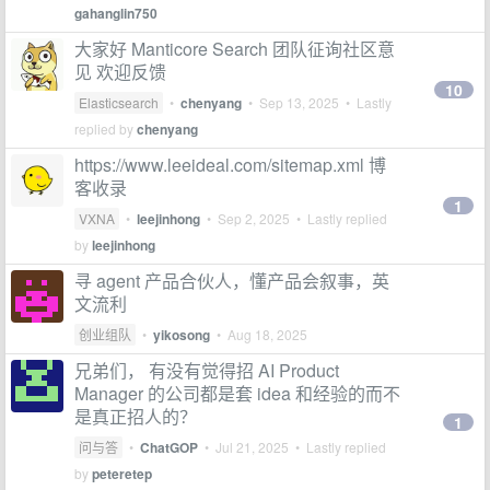
gahanglin750
大家好 Manticore Search 团队征询社区意
见 欢迎反馈
10
Elasticsearch
•
chenyang
•
Sep 13, 2025
• Lastly
replied by
chenyang
https://www.leeideal.com/sitemap.xml 博
客收录
1
VXNA
•
leejinhong
•
Sep 2, 2025
• Lastly replied
by
leejinhong
寻 agent 产品合伙人，懂产品会叙事，英
文流利
创业组队
•
yikosong
•
Aug 18, 2025
兄弟们， 有没有觉得招 AI Product
Manager 的公司都是套 idea 和经验的而不
是真正招人的？
1
问与答
•
ChatGOP
•
Jul 21, 2025
• Lastly replied
by
peteretep