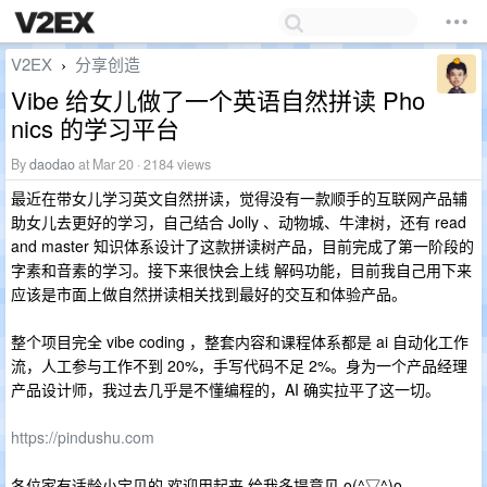
V2EX
分享创造
›
Vibe 给女儿做了一个英语自然拼读 Pho
nics 的学习平台
By
daodao
at Mar 20 · 2184 views
最近在带女儿学习英文自然拼读，觉得没有一款顺手的互联网产品辅
助女儿去更好的学习，自己结合 Jolly 、动物城、牛津树，还有 read
and master 知识体系设计了这款拼读树产品，目前完成了第一阶段的
字素和音素的学习。接下来很快会上线 解码功能，目前我自己用下来
应该是市面上做自然拼读相关找到最好的交互和体验产品。
整个项目完全 vibe coding ，整套内容和课程体系都是 ai 自动化工作
流，人工参与工作不到 20%，手写代码不足 2%。身为一个产品经理
产品设计师，我过去几乎是不懂编程的，AI 确实拉平了这一切。
https://pindushu.com
各位家有适龄小宝贝的 欢迎用起来 给我多提意见 o(^▽^)o