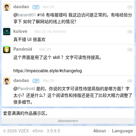
daodao
Mar 20
OP
17
@
barantt01
#16 有啥报错吗 我这边访问是正常的。有啥经验分
享下 如何了解网站的线上的情况？
kulove
Mar 20 via Android
18
真不错 UI 很喜欢
Pandroid
Mar 20
19
这个界面是用了这个 skill ？文字可读性待提高。
https://impeccable.style/#changelog
daodao
Mar 20
OP
20
@
Pandroid
是的，你说的文字可读性待提高指的是哪方面？字
太小？还是什么？这个阅读性和排版还是花了比较大精力调整了
很多细节。
爱意满满的作品展示区。
Advertisement
© 2026 V2EX · 45ms · 3.9.8.5
About
·
Language