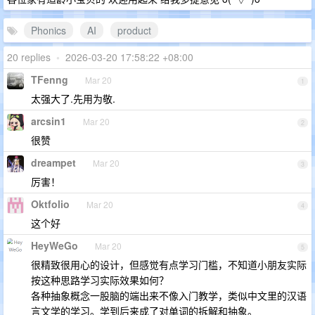
Phonics
AI
product
20 replies
•
2026-03-20 17:58:22 +08:00
TFenng
Mar 20
1
太强大了.先用为敬.
arcsin1
Mar 20
2
很赞
dreampet
Mar 20
3
厉害！
Oktfolio
Mar 20
4
这个好
HeyWeGo
Mar 20
5
很精致很用心的设计，但感觉有点学习门槛，不知道小朋友实际
按这种思路学习实际效果如何？
各种抽象概念一股脑的端出来不像入门教学，类似中文里的汉语
言文学的学习。学到后来成了对单词的拆解和抽象。