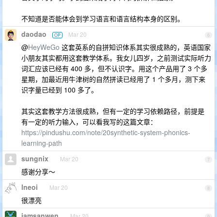
不知道是否能体会到学习语言和语言结构本身的区别。
daodao
Mar 20
OP
6
@
HeyWeGo
这套英系的自拼知识体系其实很成熟的，英语国家
小朋友其实都用这套教学体系。我女儿四岁，之前测试实际听力
词汇应该已经有 400 多，但不认识字。用这个产品用了 3 个多
星期，加最近用牛津树的自然拼读已经用了 1 个多月，测下来
识字量已经到 100 多了。
其实这套教学方法很成熟，但有一定的学习依赖路径，前提是
有一定的听力输入，可以看我写的这篇文章：
https://pindushu.com/note/20synthetic-system-phonics-
learning-path
sungnix
Mar 20
7
感谢分享～
lneoi
Mar 20
8
很漂亮
iamsanwen
Mar 20
9