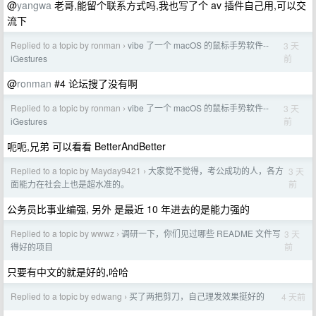
@
yangwa
老哥,能留个联系方式吗,我也写了个 av 插件自己用,可以交
流下
Replied to a topic by ronman
vibe 了一个 macOS 的鼠标手势软件--
3 天
›
前
iGestures
@
ronman
#4 论坛搜了没有啊
Replied to a topic by ronman
vibe 了一个 macOS 的鼠标手势软件--
3 天
›
前
iGestures
呃呃,兄弟 可以看看 BetterAndBetter
Replied to a topic by Mayday9421
大家觉不觉得，考公成功的人，各方
3 天
›
前
面能力在社会上也是超水准的。
公务员比事业编强, 另外 是最近 10 年进去的是能力强的
Replied to a topic by wwwz
调研一下，你们见过哪些 README 文件写
3 天
›
前
得好的项目
只要有中文的就是好的,哈哈
Replied to a topic by edwang
买了两把剪刀，自己理发效果挺好的
4 天前
›