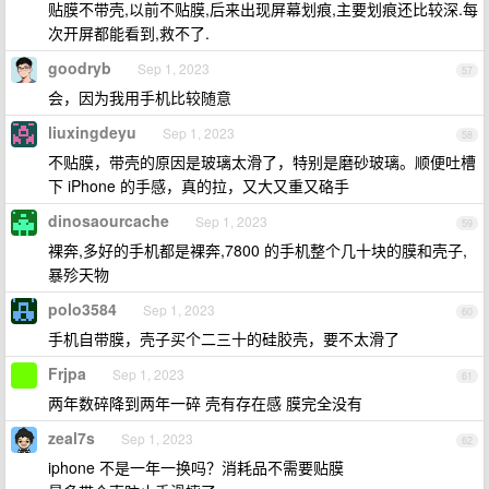
贴膜不带壳,以前不贴膜,后来出现屏幕划痕,主要划痕还比较深.每
次开屏都能看到,救不了.
goodryb
Sep 1, 2023
57
会，因为我用手机比较随意
liuxingdeyu
Sep 1, 2023
58
不贴膜，带壳的原因是玻璃太滑了，特别是磨砂玻璃。顺便吐槽
下 iPhone 的手感，真的拉，又大又重又硌手
dinosaourcache
Sep 1, 2023
59
裸奔,多好的手机都是裸奔,7800 的手机整个几十块的膜和壳子,
暴殄天物
polo3584
Sep 1, 2023
60
手机自带膜，壳子买个二三十的硅胶壳，要不太滑了
Frjpa
Sep 1, 2023
61
两年数碎降到两年一碎 壳有存在感 膜完全没有
zeal7s
Sep 1, 2023
62
iphone 不是一年一换吗？消耗品不需要贴膜