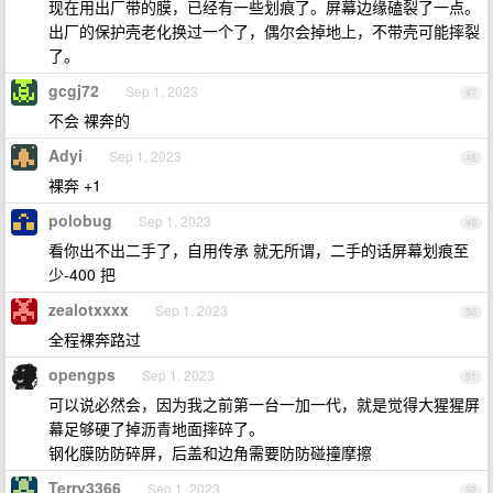
现在用出厂带的膜，已经有一些划痕了。屏幕边缘磕裂了一点。
出厂的保护壳老化换过一个了，偶尔会掉地上，不带壳可能摔裂
了。
gcgj72
Sep 1, 2023
47
不会 裸奔的
Adyi
Sep 1, 2023
48
裸奔 +1
polobug
Sep 1, 2023
49
看你出不出二手了，自用传承 就无所谓，二手的话屏幕划痕至
少-400 把
zealotxxxx
Sep 1, 2023
50
全程裸奔路过
opengps
Sep 1, 2023
51
可以说必然会，因为我之前第一台一加一代，就是觉得大猩猩屏
幕足够硬了掉沥青地面摔碎了。
钢化膜防防碎屏，后盖和边角需要防防碰撞摩擦
Terry3366
Sep 1, 2023
52