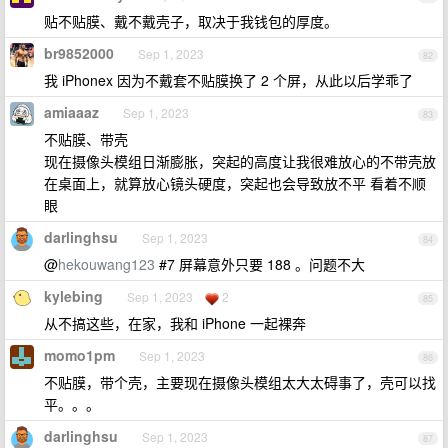
贴不贴膜、戴不戴壳子，取决于我钱包的厚度。
br9852000
Sep 1, 2023
82
我 iPhonex 因为不戴套不贴膜换了 2 个屏，从此以后学乖了
amiaaaz
Sep 1, 2023
83
不贴膜、带壳
现在摄像头模组日渐膨胀，突起的高度让我很难放心的不带壳放
在桌面上，就算放心镜头硬度，突起也会导致放不平 看着不顺
眼
darlinghsu
Sep 1, 2023
84
@
hekouwang123
#7 屏幕意外只要 188 。问题不大
kylebing
Sep 1, 2023
2
85
从不搞这些，在家，我和 iPhone 一起裸奔
momo1pm
Sep 1, 2023
86
不贴膜，带个壳，主要现在摄像头模组太大太碍事了，壳可以找
平。。。
darlinghsu
Sep 1, 2023
87