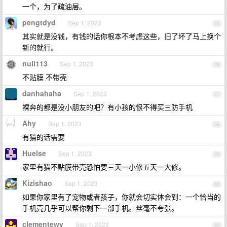
一个，为了疏油层。
pengtdyd
Sep 1, 2023
75
其实就是没钱，有钱的话你根本不考虑这些，旧了坏了马上换个
新的就行。
null113
Sep 1, 2023
76
不贴膜 不带壳
danhahaha
Sep 1, 2023
77
裸奔的都是没小朋友的吧？有小孩的恨不得买三防手机
Ahy
Sep 1, 2023
78
有猫的话需要
Huelse
Sep 1, 2023
79
家里有猫不贴膜带壳恐怕要三天一小修五天一大修。
Kizishao
Sep 1, 2023
80
如果你家里有了宠物或者孩子，你就会切实体会到：一个恰当的
手机壳几乎可以帮你剩下一部手机。丝毫不夸张。
clementewy
Sep 1, 2023
81