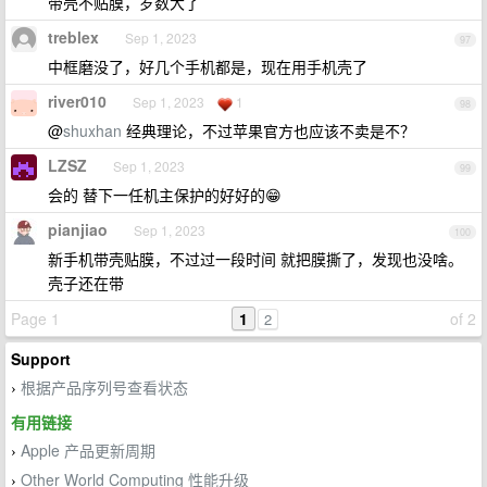
带壳不贴膜，岁数大了
treblex
Sep 1, 2023
97
中框磨没了，好几个手机都是，现在用手机壳了
river010
Sep 1, 2023
1
98
@
shuxhan
经典理论，不过苹果官方也应该不卖是不？
LZSZ
Sep 1, 2023
99
会的 替下一任机主保护的好好的😁
pianjiao
Sep 1, 2023
100
新手机带壳贴膜，不过过一段时间 就把膜撕了，发现也没啥。
壳子还在带
Page 1
1
of 2
2
Support
根据产品序列号查看状态
›
有用链接
Apple 产品更新周期
›
Other World Computing 性能升级
›