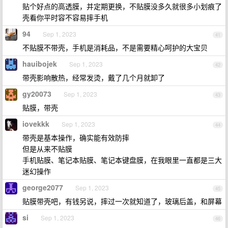
贴个好点的高透膜，并定期更换，不贴膜没多久就很多小划痕了
壳看你平时容不容易摔手机
94
Sep 1, 2023
41
不贴膜不带壳，手机是消耗品，不是需要精心呵护的大宝贝
hauibojek
Sep 1, 2023
42
带壳影响散热，经常发烫，戴了几个月就卸了
gy20073
Sep 1, 2023
43
贴膜，带壳
iovekkk
Sep 1, 2023
44
带壳是基本操作，确实能有效防摔
但是从来不贴膜
手机贴膜、笔记本贴膜、笔记本键盘膜，在我眼里一直都是三大
迷幻操作
george2077
Sep 1, 2023
45
贴膜带壳吧，有钱另说，摔过一次就知道了，玻璃后盖，和屏幕
si
Sep 1, 2023
46