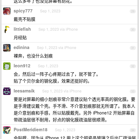
这么多年了也没见屏幕有刮花。
spicy777
Sep 1, 2023
29
戴壳不贴膜
littiefish
Sep 1, 2023 via iPhone
30
月经贴
edinina
Sep 1, 2023 via iPhone
31
裸奔，也没什么划痕
leon912
Sep 1, 2023
32
会，然后过一阵子心疼期过去了，就不管了。
贴了个贝尔金的钢化膜，效果还挺好的。
leesamsik
Sep 1, 2023 via iPhone
33
要是对屏幕的细小划痕非常介意建议贴个透光率高的钢化膜。要
是手滑建议戴个壳。手不滑、不介意划痕那就无所谓了。我本人
是介意划痕和手感，所以贴膜戴壳。另外 iPhone12 开始屏幕自
带疏油层很不耐用，好点的钢化膜疏油层很顺滑。
PostMeridiem18
Sep 1, 2023
34
会贴膜，因为从 iPhone 12 用上这个超瓷晶玻璃之后出厂疏油层