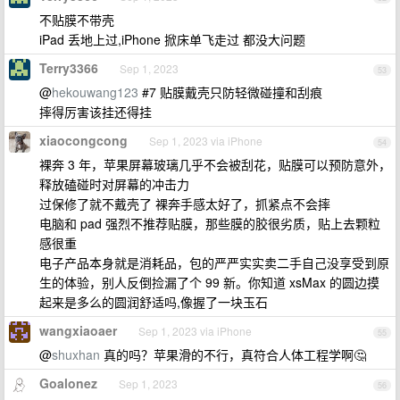
不贴膜不带壳
iPad 丢地上过,iPhone 掀床单飞走过 都没大问题
Terry3366
Sep 1, 2023
53
@
hekouwang123
#7 贴膜戴壳只防轻微碰撞和刮痕
摔得厉害该挂还得挂
xiaocongcong
Sep 1, 2023 via iPhone
54
裸奔 3 年，苹果屏幕玻璃几乎不会被刮花，贴膜可以预防意外，
释放磕碰时对屏幕的冲击力
过保修了就不戴壳了 裸奔手感太好了，抓紧点不会摔
电脑和 pad 强烈不推荐贴膜，那些膜的胶很劣质，贴上去颗粒
感很重
电子产品本身就是消耗品，包的严严实实卖二手自己没享受到原
生的体验，别人反倒捡漏了个 99 新。你知道 xsMax 的圆边摸
起来是多么的圆润舒适吗,像握了一块玉石
wangxiaoaer
Sep 1, 2023 via iPhone
55
@
shuxhan
真的吗？苹果滑的不行，真符合人体工程学啊🤔
Goalonez
Sep 1, 2023
56