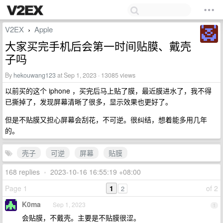
V2EX
Apple
›
大家买完手机后会第一时间贴膜、戴壳
子吗
By
hekouwang123
at Sep 1, 2023 · 13085 views
以前买的这个 iphone ，买完后马上贴了膜，最近膜进水了，我不得
已撕掉了，发现屏幕清晰了很多，显示效果也更好了。
但是不贴膜又担心屏幕会刮花，不可逆。很纠结，想着能多用几年
的。
壳子
可逆
屏幕
贴膜
168 replies
•
2023-10-16 16:55:19 +08:00
Page 1
1
of 2
2
K0ma
Sep 1, 2023
1
会贴膜，不戴壳。主要是不贴膜很涩。