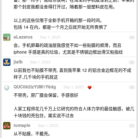
那个封皮我都没舍得打开过，隔着那一层塑料皮在用。
以上的这些仅限于全新手机开箱的那一段时间。
包括 14 在内，都是一个月之后就开始无所畏惧了
aLazarus
Sep 1, 2023
14
会，手机屏幕的疏油层我感觉不如一些贴膜的顺滑，而且
iphone 手感是真的垃圾，尤其是不锈钢边框幼滑又粘指纹
jiafb
Sep 1, 2023
15
以前我也不贴膜不带壳, 直到我苹果 12 的铝合金边框花的不成
样子,几千块的手机就这
QUC062IzY3M1Y6dg
Sep 1, 2023
1
16
不带壳，原厂膜会保留，手感很好
人家工程师花几千万上亿研究的符合人体力学的最佳触感，被几
十块钱的壳包住，属实说不过去
tomaple
Sep 1, 2023
17
从不贴膜，不戴壳。