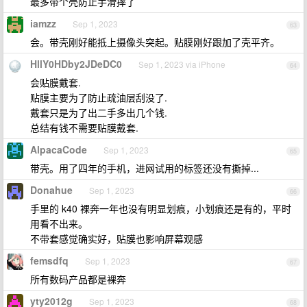
最多带个壳防止手滑摔了
iamzz
Sep 1, 2023
63
会。带壳刚好能抵上摄像头突起。贴膜刚好跟加了壳平齐。
HllY0HDby2JDeDC0
Sep 1, 2023 via iPhone
64
会贴膜戴套.
贴膜主要为了防止疏油层刮没了.
戴套只是为了出二手多出几个钱.
总结有钱不需要贴膜戴套.
AlpacaCode
Sep 1, 2023
65
带壳。用了四年的手机，进网试用的标签还没有撕掉...
Donahue
Sep 1, 2023
66
手里的 k40 裸奔一年也没有明显划痕，小划痕还是有的，平时
用看不出来。
不带套感觉确实好，贴膜也影响屏幕观感
femsdfq
Sep 1, 2023
67
所有数码产品都是裸奔
yty2012g
Sep 1, 2023
68