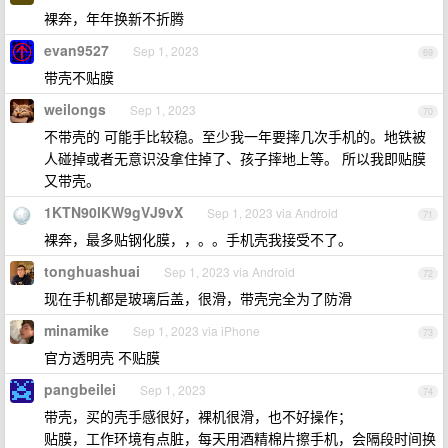
裸奔，年年换新不折腾
evan9527
Sep 1, 2023
69
带壳不贴膜
weilongs
Sep 1, 2023
70
不带壳的 可能手比较稳。至少我一年要摔几次手机的。地铁被
人碰掉或者无意识没拿住掉了、孩子摔地上等。 所以我即贴膜
又带壳。
1KTN90lKW9gVJ9vX
Sep 1, 2023 via Android
71
裸奔，最多贴钢化膜，，。。手机壳我接受不了。
tonghuashuai
Sep 1, 2023 via Android
72
现在手机都是玻璃后盖，很滑，带壳完全为了防滑
minamike
Sep 1, 2023 via iPhone
73
官方透明壳 不贴膜
pangbeilei
Sep 1, 2023
74
带壳，买的壳手感很好，裸机很滑，也不好操作；
贴膜，工作环境有点脏，每天用酒精棉片擦手机，会隔段时间换