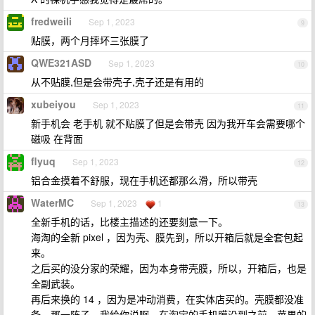
fredweili
Sep 1, 2023
9
贴膜，两个月摔坏三张膜了
QWE321ASD
Sep 1, 2023
10
从不贴膜,但是会带壳子,壳子还是有用的
xubeiyou
Sep 1, 2023
11
新手机会 老手机 就不贴膜了但是会带壳 因为我开车会需要哪个
磁吸 在背面
flyuq
Sep 1, 2023
12
铝合金摸着不舒服，现在手机还都那么滑，所以带壳
WaterMC
Sep 1, 2023
1
13
全新手机的话，比楼主描述的还要刻意一下。
海淘的全新 pixel ，因为壳、膜先到，所以开箱后就是全套包起
来。
之后买的没分家的荣耀，因为本身带壳膜，所以，开箱后，也是
全副武装。
再后来换的 14 ，因为是冲动消费，在实体店买的。壳膜都没准
备，那一阵子，我给你说啊，在淘宝的手机膜没到之前，苹果的