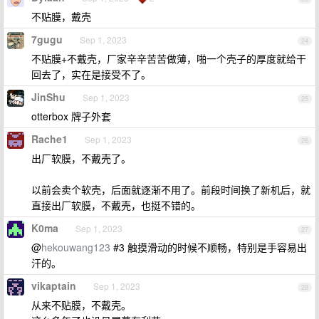
不贴膜，戴壳
7gugu
Sep 1, 2023
24
不贴膜+不戴壳，厂家辛辛苦苦做薄，啪一个壳子的厚度就给干
回去了，实在是接受不了。
JinShu
Sep 1, 2023
25
otterbox 牌子外套
Rache1
Sep 1, 2023
26
出厂软膜，不戴壳了。
以前会卖个软壳，后面就逐渐不用了。前段时间换了新机后，就
直接出厂软膜，不戴壳，也挺不错的。
K0ma
Sep 1, 2023
27
@
hekouwang123
#3 触摸滑动的时候不顺畅，特别是手容易出
汗的。
vikaptain
Sep 1, 2023
28
从来不贴膜，不戴壳。