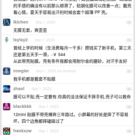
的手感的确没有以前那么顺滑了，贴钢化膜可以改善一点；戴壳
看心情，夏天手容易出汗的时候会套个超薄 PP 壳。
ikichen
Sep 1, 2023
35
无膜无套，爽歪歪
lsylsy2
Sep 1, 2023
36
曾经上学的时候（生活费每月一千多）攒钱买了新手机，第三天
还是第五天手一滑，-￥ 544
从此带壳贴膜。壳有条件我都会用耐尔金的磨砂，对汗手友好
nnegier
Sep 1, 2023 via Android
37
我手机都是戴套不贴膜
zhaol
Sep 1, 2023
38
膜可以不贴,壳一定要有.你真的没法保证不摔手机.壳子可以救命
blackkkk
Sep 1, 2023
39
12mini 贴膜不带壳裸奔三年路过。小屏幕的好处是摔了不容易
坏，四个边角都摔磕碰过了
frankxzw
Sep 1, 2023
40