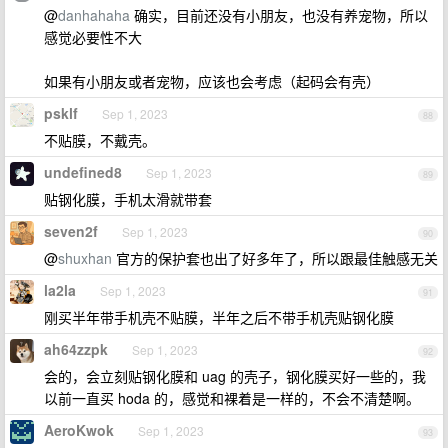
@
danhahaha
确实，目前还没有小朋友，也没有养宠物，所以
感觉必要性不大
如果有小朋友或者宠物，应该也会考虑（起码会有壳）
psklf
Sep 1, 2023
88
不贴膜，不戴壳。
undefined8
Sep 1, 2023
89
贴钢化膜，手机太滑就带套
seven2f
Sep 1, 2023
90
@
shuxhan
官方的保护套也出了好多年了，所以跟最佳触感无关
la2la
Sep 1, 2023
91
刚买半年带手机壳不贴膜，半年之后不带手机壳贴钢化膜
ah64zzpk
Sep 1, 2023
92
会的，会立刻贴钢化膜和 uag 的壳子，钢化膜买好一些的，我
以前一直买 hoda 的，感觉和裸着是一样的，不会不清楚啊。
AeroKwok
Sep 1, 2023
93