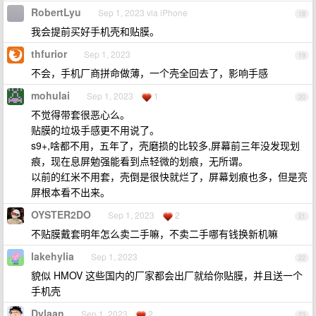
RobertLyu
Sep 1, 2023 via iPhone
18
我会提前买好手机壳和贴膜。
thfurior
Sep 1, 2023
19
不会，手机厂商拼命做薄，一个壳全回去了，影响手感
mohulai
Sep 1, 2023
1
20
不觉得带套很恶心么。
贴膜的垃圾手感更不用说了。
s9+,啥都不用，五年了，壳磨损的比较多,屏幕前三年没发现划
痕，现在息屏勉强能看到点轻微的划痕，无所谓。
以前的红米不用套，壳倒是很快就烂了，屏幕划痕也多，但是亮
屏根本看不出来。
OYSTER2DO
Sep 1, 2023
2
21
不贴膜戴套明年怎么卖二手嘛，不卖二手哪有钱换新机嘛
lakehylia
Sep 1, 2023
22
貌似 HMOV 这些国内的厂家都会出厂就给你贴膜，并且送一个
手机壳
Dylaan
Sep 1, 2023
2
23