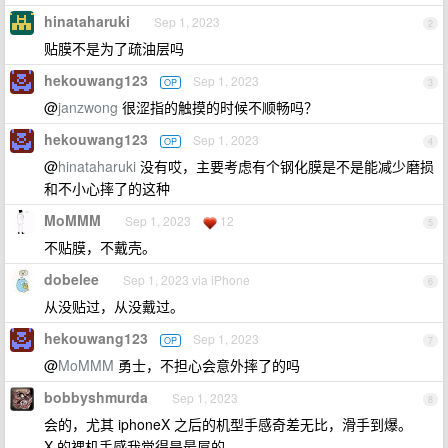
hinataharuki
Sep 1, 2023
2
贴膜不是为了疏油层吗
hekouwang123
Sep 1, 2023
OP
3
@
janzwong
很涩指的触摸的时候不顺畅吗？
hekouwang123
Sep 1, 2023
OP
4
@
hinataharuki
没有哎，主要考虑有个钢化膜是不是能减少磨损
和不小心摔了的这种
MoMMM
Sep 1, 2023
12
5
不贴膜，不戴壳。
dobelee
Sep 1, 2023 via iPhone
6
从没贴过，从没戴过。
hekouwang123
Sep 1, 2023
OP
7
@
MoMMM
勇士，不担心会意外摔了的吗
bobbyshmurda
Sep 1, 2023
8
会的，尤其 iphoneX 之后的机型手感奇差无比，滑手到爆。
X 的裸机手感我觉得是最屌的。