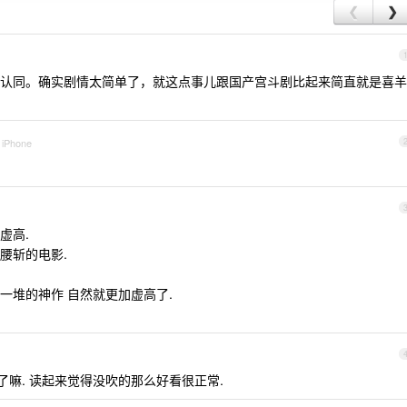
❮
❯
认同。确实剧情太简单了，就这点事儿跟国产宫斗剧比起来简直就是喜羊
 iPhone
虚高.
腰斩的电影.
一堆的神作 自然就更加虚高了.
书了嘛. 读起来觉得没吹的那么好看很正常.