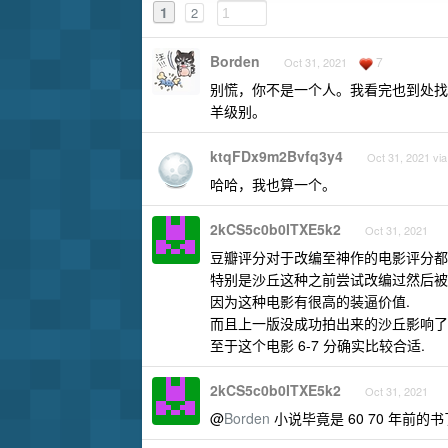
1
2
Borden
7
Oct 31, 2021
别慌，你不是一个人。我看完也到处找
羊级别。
ktqFDx9m2Bvfq3y4
Oct 31, 2021 via
哈哈，我也算一个。
2kCS5c0b0ITXE5k2
Oct 31, 2021
豆瓣评分对于改编至神作的电影评分都
特别是沙丘这种之前尝试改编过然后被
因为这种电影有很高的装逼价值.
而且上一版没成功拍出来的沙丘影响了
至于这个电影 6-7 分确实比较合适.
2kCS5c0b0ITXE5k2
Oct 31, 2021
@
Borden
小说毕竟是 60 70 年前的