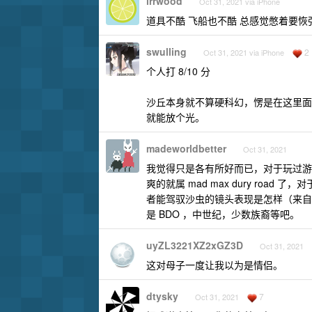
irrwood
Oct 31, 2021 via iPhone
道具不酷 飞船也不酷 总感觉憋着要恢
swulling
2
Oct 31, 2021 via iPhone
个人打 8/10 分
沙丘本身就不算硬科幻，愣是在这里面
就能放个光。
madeworldbetter
Oct 31, 2021
我觉得只是各有所好而已，对于玩过游
爽的就属 mad max dury ro
者能驾驭沙虫的镜头表现是怎样（来自
是 BDO ，中世纪，少数族裔等吧。
uyZL3221XZ2xGZ3D
Oct 31, 2021
这对母子一度让我以为是情侣。
dtysky
7
Oct 31, 2021