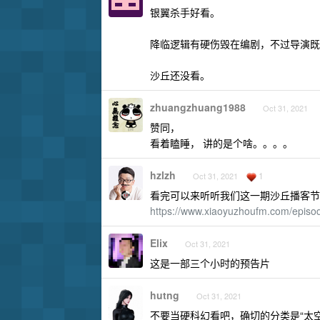
银翼杀手好看。
降临逻辑有硬伤毁在编剧，不过导演既
沙丘还没看。
zhuangzhuang1988
Oct 31, 2021
赞同，
看着瞌睡， 讲的是个啥。。。。
hzlzh
1
Oct 31, 2021
看完可以来听听我们这一期沙丘播客节
https://www.xiaoyuzhoufm.com/epis
Elix
Oct 31, 2021
这是一部三个小时的预告片
hutng
Oct 31, 2021
不要当硬科幻看吧，确切的分类是“太空