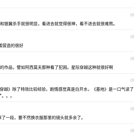
2
和银翼杀手就很明显，看进去就觉得很神，看不进去就很难熬。
2
围营造的很好
2
的作品，譬如阿西莫夫那种看了犯困。星际穿越这种就很好啊
2
穿越》除了特效比较经验，剧情感觉真是白开水，《基地》是一口气读了
了。。。
2
掉了一段，要不然换衣服那里的镜头就多余了。
2