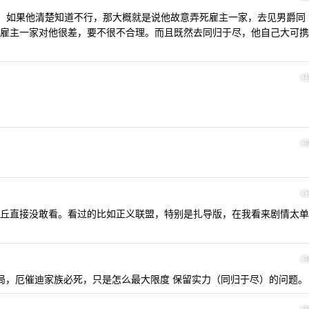
。如果他清楚知道不行，那大概就是说他故意弄死雇主一家，去见男爵同
雇主一家对他很差，要不很不合理。而且既然去同归于尽，他自己大可携
1
1
1
丘直接没敢看。看过的比如正义联盟，特别是扎导版，在我看来剧情太单
1
局，厄催迪家族必死，只是怎么最大限度 保留实力（同归于尽）的问题。