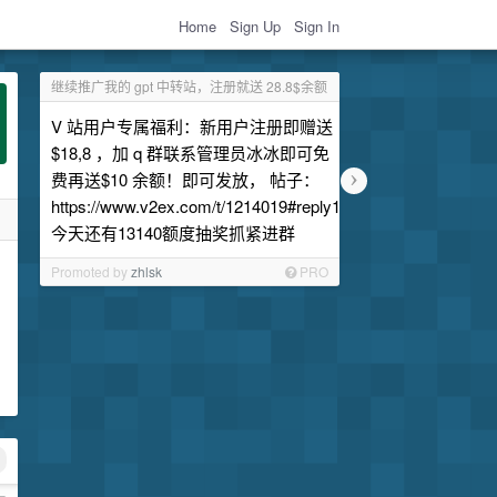
Home
Sign Up
Sign In
继续推广我的 gpt 中转站，注册就送 28.8$余额
V 站用户专属福利：新用户注册即赠送
$18,8 ，加 q 群联系管理员冰冰即可免
›
费再送$10 余额！即可发放， 帖子：
https://www.v2ex.com/t/1214019#reply1
今天还有13140额度抽奖抓紧进群
Promoted by
zhlsk
PRO