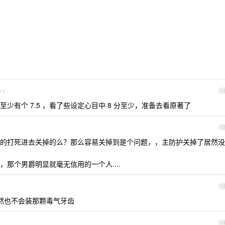
1
1
少有个 7.5 ，看了些设定心目中 8 分至少，准备去看原著了
1
的打死进去关掉的么？那么容易关掉到是个问题，，主防护关掉了居然没
那个男爵明显就毫无信用的一个人....
1
然也不会装那颗毒气牙齿
1