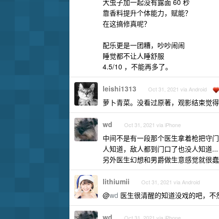
大虫子加一起没有露面 60 秒
靠香料提升个体能力，赋能？
在这搞修真呢？
配乐更是一团糟，吵吵闹闹
睡觉都不让人睡舒服
4.5/10 ，不能再多了。
leishi1313
Oct 31, 2021 via Android
萝卜青菜。没看过原著，观影结束觉得至
wd
Oct 31, 2021 via iPhone
中间不是有一段那个医生拿着枪把守门
人知道，敌人都到门口了也没人知道...
另外医生幻想和男爵做生意感觉就很蠢，
lithiumii
Oct 31, 2021 via Android
@
wd
医生很清醒的知道没戏的吧，不
wd
Oct 31, 2021 via iPhone