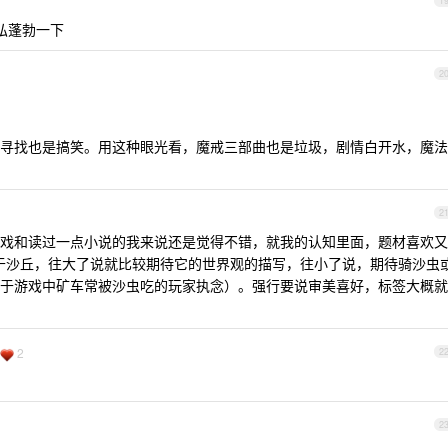
1
弘蓬勃一下
2
寻找也是搞笑。用这种眼光看，魔戒三部曲也是垃圾，剧情白开水，魔法
2
戏和读过一点小说的我来说还是觉得不错，就我的认知里面，题材喜欢又
ad 了，对于沙丘，往大了说就比较期待它的世界观的描写，往小了说，期待骑沙虫
于游戏中矿车常被沙虫吃的玩家执念）。强行要说审美喜好，标签大概就
2
2
2