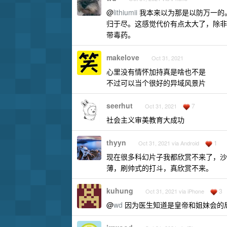
@
lithiumii
我本来以为那是以防万一的
归于尽。这感觉代价有点太大了，除非
带毒药。
makelove
Oct 31, 2021
心里没有情怀加持真是啥也不是
不过可以当个很好的异域风景片
seerhut
7
Oct 31, 2021
社会主义审美教育大成功
thyyn
1
Oct 31, 2021 via Android
现在很多科幻片子我都欣赏不来了，沙
薄，刷帅式的打斗，真欣赏不来。
kuhung
3
Oct 31, 2021 via iPhone
@
wd
因为医生知道是皇帝和姐妹会的