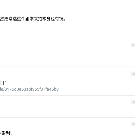
然愿意选这个剧本来拍本身也有锅。
3
3
目：
ode/6175d0e53abf955f07fa45b8
3
3
歌剧”。