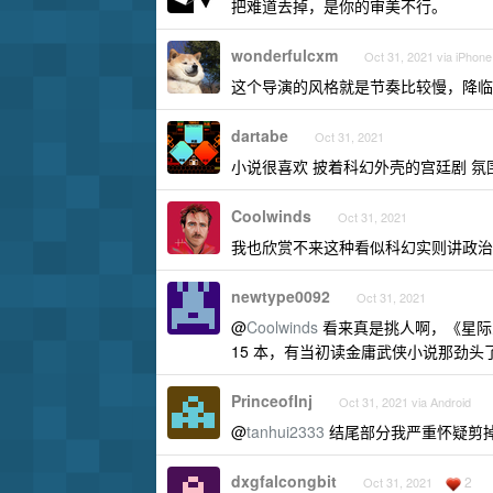
把难道去掉，是你的审美不行。
wonderfulcxm
Oct 31, 2021 via iPhone
这个导演的风格就是节奏比较慢，降临
dartabe
Oct 31, 2021
小说很喜欢 披着科幻外壳的宫廷剧 氛
Coolwinds
Oct 31, 2021
我也欣赏不来这种看似科幻实则讲政治
newtype0092
Oct 31, 2021
@
Coolwinds
看来真是挑人啊，《星际
15 本，有当初读金庸武侠小说那劲头
PrinceofInj
Oct 31, 2021 via Android
@
tanhui2333
结尾部分我严重怀疑剪
dxgfalcongbit
2
Oct 31, 2021