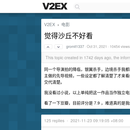
V2EX
电影
›
觉得沙丘不好看
gromit1337
·
Oct 31, 2021
· 10454 views
This topic created in 1742 days ago, the inf
同一个导演拍的降临，银翼杀手，边境杀手我都
主做的先导视频，一些设定都了解清楚了才来看的
交代清楚。
我没看过小说，以上单纯把这一作品当作独立电影探
看了一下豆瓣，目前评分是 7.9 ，难道真的是我的
125 replies
•
2021-11-23 09:19:05 +08:00