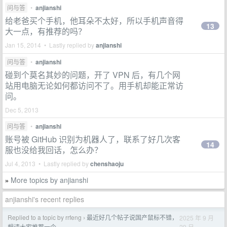
问与答
•
anjianshi
给老爸买个手机，他耳朵不太好，所以手机声音得
13
大一点，有推荐的吗？
Jan 15, 2014 • Lastly replied by
anjianshi
问与答
•
anjianshi
碰到个莫名其妙的问题，开了 VPN 后，有几个网
站用电脑无论如何都访问不了。用手机却能正常访
问。
Dec 5, 2013
问与答
•
anjianshi
账号被 GitHub 识别为机器人了，联系了好几次客
14
服也没给我回话，怎么办？
Jul 4, 2013 • Lastly replied by
chenshaoju
More topics by anjianshi
»
anjianshi's recent replies
Replied to a topic by rrfeng
最近好几个帖子说国产鼠标不错，
2025 年 9 月
›
29 日
想请大家推荐一个