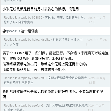
小米无线鼠标是我目前用过最省心的鼠标，很耐用
Replied to a topic by 668866
有良渚、勾庄、仁和的哥们吗、
2025 年 7 月
›
17 日
抢水了吗? 自来水臭吗
@
qoo2019
这个是谣言
Replied to a topic by haloandspike
打算买个随身 wifi 家用
2025 年 4 月 25
›
日
了，求推荐
买了个 u30air 用了一段时间，感觉还行。不穿墙 6 米距离可以稳定连
接，穿墙 5G WIFI 衰减很厉害，2.4G 的没试。
最近经常要带电脑出门，带着这个无缝上网还挺省心的。
流量费用商品介绍里有，看你预算匹配不。
Replied to a topic by lihao7799
女朋友连续吃半个月避孕药会
2024 年 6 月
›
12 日
有啥影响啊？求助医生
长期吃短效避孕药是常见的避免痛经的好办法啊。不要妖魔化避孕
药...
Replied to a topic by useforv2
为什么市场上即热饮水机只能烧
2024 年 3 月
›
12 日
45 度以上热水？