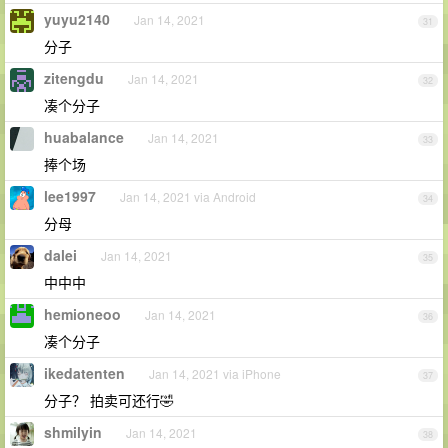
yuyu2140
Jan 14, 2021
31
分子
zitengdu
Jan 14, 2021
32
凑个分子
huabalance
Jan 14, 2021
33
捧个场
lee1997
Jan 14, 2021 via Android
34
分母
dalei
Jan 14, 2021
35
中中中
hemioneoo
Jan 14, 2021
36
凑个分子
ikedatenten
Jan 14, 2021 via iPhone
37
分子？ 拍卖可还行🤣
shmilyin
Jan 14, 2021
38