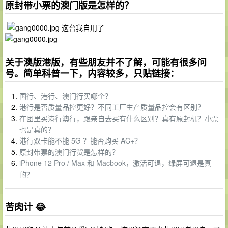
原封带小票的澳门版是怎样的？
这台我自用了
关于澳版港版，有些朋友并不了解，可能有很多问
号。简单科普一下，内容较多，只贴链接：
国行、港行、澳门行买哪个？
港行是否质量品控更好？不同工厂生产质量品控会有区别？
在团里买港行澳行，跟亲自去买有什么区别？真有原封机？小票
也是真的？
港行双卡能不能 5G ？能否购买 AC+？
原封带票的澳门行货是怎样的？
iPhone 12 Pro / Max 和 Macbook，激活可退，绿屏可退是真
的？
苦肉计 😂