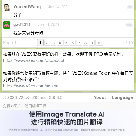
VincentWang
Jan 14, 2021
99
分子
gzd1214
Jan 14, 2021
100
我是来做分母的
Page 1
1
of 19
2
3
4
5
6
7
8
9
10
如果想在 V2EX 获得更好的推广效果，欢迎了解 PRO 会员机制：
https://www.v2ex.com/pro/about
如果你经常使用铜币置顶主题，持有 V2EX Solana Token 会在每日签
到时获得额外铜币：
https://www.v2ex.com/solana
© 2026 V2EX · 203ms · 3.9.8.5
About
·
Language
免费AI图片、漫画翻译工具