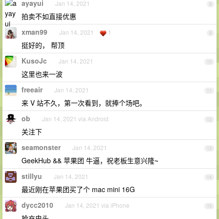
ayayui
Jan 14, 2021
8
拍卖不如直接优惠
xman99
Jan 14, 2021
1
9
挺好的， 帮顶
KusoJc
Jan 14, 2021
10
这里也来一波
freeair
Jan 14, 2021
11
来 V 站不久，第一次看到，就捧个场吧。
ob
Jan 14, 2021 via Android
12
关注下
seamonster
Jan 14, 2021
13
GeekHub && 苹果团 牛逼，祝老板生意兴隆~
stillyu
Jan 14, 2021
14
最近刚在苹果团买了个 mac mini 16G
dycc2010
Jan 14, 2021 via iPhone
15
抢充电头