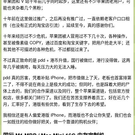
苹果团和 V 站十年前几乎同时起步，这里还有不少苹果团老用户，可
能也夹杂着几个黑粉；
十年前在这里做过推广，之后再没有推广过，一直依赖老客户口口相
传（也没有正式的淘宝店引流），延续至今，真的感谢你们。
十年来经历过不少危机，苹果团被人冒用过不下几十次，各种操作，
甚至被像素级 COPY，通过百度和淘宝关键字，把用户抢走大半；还
有其他不可描述的各种危机，不过都挺过来了。
不过真正致命的是 pdd + 港币升值，国行被做烂，港行没得做，这两
年几乎被搞垮，每天压力大的无法入睡。
pdd 真的厉害，凭着补贴 iPhone，把市值做上了天，老板也首富排第
二了，不得不说在商业上是极大的成功；但同时，也是踩着大把的尸
体上去的，我们的合作渠道以及同行，整个苹果渠道链，包括官方授
权店，很多都关门转行了。我们还在苦苦支撑养着员工，好在近几个
月，汇率好了，港版有些优势，看到了生存下去的希望。
我相信还是有人偏爱港版 iPhone，而港版也不会让你失望，我们也会
一如既往的给你做好把关，做一个靠谱的购机伙伴；