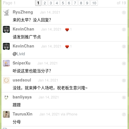
Page 1
1
of 19
2
3
4
5
6
7
8
9
10
RyuZheng
Jan 14, 2021
1
来的太早？没人回复？
KevinChan
Jan 14, 2021
1
2
请发到推广节点
KevinChan
Jan 14, 2021
1
3
@
Livid
SniperXu
Jan 14, 2021
4
听说这里也能当分子？
usedsoul
Jan 14, 2021
5
没钱，就来捧个人场吧，祝老板生意兴隆~
banliyaya
Jan 14, 2021
6
蹭蹭
TaurusXin
Jan 14, 2021 via iPhone
7
分母