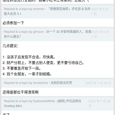
Replied to a topic by sommer
「夜晚限定抽奖」评论送 B 站年
2023 年 8 月
›
1 日
度大会员 X 1
必须参加一下
Replied to a topic by ghmum
对一个 30 岁即将离婚的人，前辈
2023 年 8 月
›
1 日
有什么建议？
几点建议：
1. 没孩子且发现不合适，尽快离。
2. 财产分割上，不要占别人便宜，更不要亏待自己。
3. 不要着急开始下一段。
4. 找个女朋友，一辈子别结婚。
Replied to a topic by XcodeOne
当前的就业形势
2023 年 7 月 28 日
›
还得是那位干得漂亮啊
Replied to a topic by EyebrowsWhite
[抽奖] 评论送两台
2023 年 7 月 28
›
日
OneKey Mini
来了