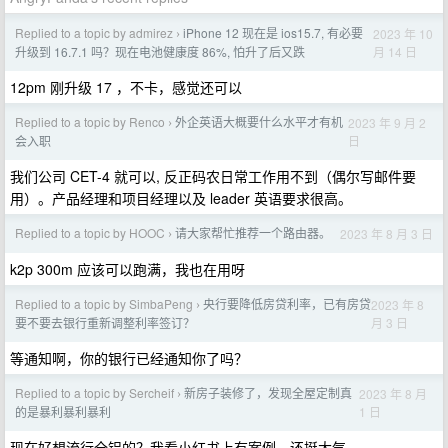
Replied to a topic by admirez
iPhone 12 现在是 ios15.7, 有必要
2023 年 10
›
月 14 日
升级到 16.7.1 吗？现在电池健康度 86%, 怕升了后又跌
12pm 刚升级 17 ，不卡，感觉还可以
Replied to a topic by Renco
外企英语大概要什么水平才有机
2023 年 9 月 2
›
日
会入职
我们公司 CET-4 就可以, 反正码农日常工作用不到（偶尔写邮件要
用）。产品经理和项目经理以及 leader 英语要求很高。
Replied to a topic by HOOC
请大家帮忙推荐一个路由器。
2023 年 8 月 3 日
›
k2p 300m 应该可以跑满，我也在用呀
Replied to a topic by SimbaPeng
央行要降低房贷利率，已有房贷
2023 年 8
›
月 3 日
要不要去银行重新调整利率签订？
等通知啊，你的银行已经通知你了吗？
Replied to a topic by Sercheif
新房子装修了，发现全屋定制真
2023 年 8 月
›
1 日
的是暴利暴利暴利
现在好想流行全铝的？我看小红书上有案例，还挺大气