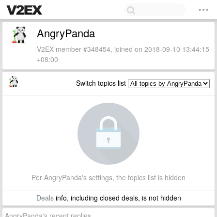
AngryPanda
V2EX member #348454, joined on 2018-09-10 13:44:15
+08:00
Switch topics list
Per AngryPanda's settings, the topics list is hidden
Deals
info, including closed deals, is not hidden
AngryPanda's recent replies