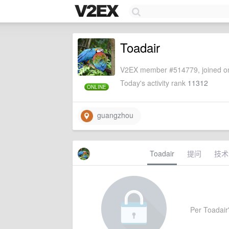
Toadair
V2EX member #514779, joined on
Today's activity rank
11312
ONLINE
guangzhou
Toadair
提问
技术
Per Toadair'