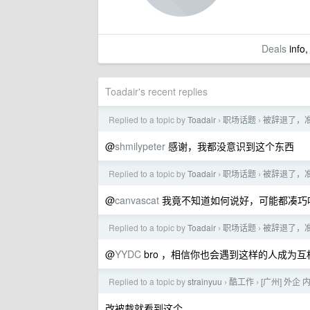
Deals
info,
Toadair's recent replies
Replied to a topic by
Toadair
职场话题
被辞退了，
›
›
@
shmilypeter
感谢，我都没意识到这个东西
Replied to a topic by
Toadair
职场话题
被辞退了，
›
›
@
canvascat
我竟不知道如何说好，可能都凑巧
Replied to a topic by
Toadair
职场话题
被辞退了，
›
›
@
YYDC
bro ，相信你也会遇到这样的人成为互
Replied to a topic by
strainyuu
酷工作
[广州] 外企 内推 
›
›
改被裁就看到这个