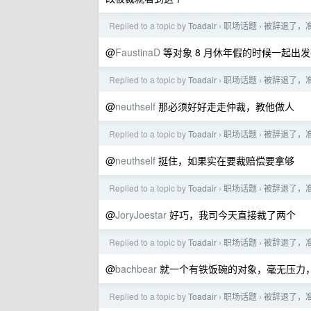
Replied to a topic by
Toadair
职场话题
被辞退了，
›
›
@
FaustinaD
等对象 8 月休年假的时候一起出
Replied to a topic by
Toadair
职场话题
被辞退了，
›
›
@
neuthself
那必须好好走走仲裁，教他做人
Replied to a topic by
Toadair
职场话题
被辞退了，
›
›
@
neuthself
挺住，如果实在要裁赔偿要拿够
Replied to a topic by
Toadair
职场话题
被辞退了，
›
›
@
JoryJoestar
好巧，我司今天直接裁了两个
Replied to a topic by
Toadair
职场话题
被辞退了，
›
›
@
bachbear
就一个有铁饭碗的对象，毫无压力
Replied to a topic by
Toadair
职场话题
被辞退了，
›
›