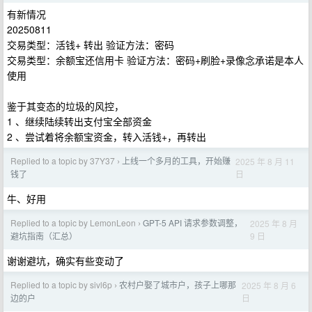
有新情况
20250811
交易类型：活钱+ 转出 验证方法：密码
交易类型：余额宝还信用卡 验证方法：密码+刷脸+录像念承诺是本人
使用
鉴于其变态的垃圾的风控，
1 、继续陆续转出支付宝全部资金
2 、尝试着将余额宝资金，转入活钱+，再转出
Replied to a topic by 37Y37
上线一个多月的工具，开始赚
2025 年 8 月 11
›
日
钱了
牛、好用
Replied to a topic by LemonLeon
GPT-5 API 请求参数调整，
2025 年 8 月
›
9 日
避坑指南（汇总）
谢谢避坑，确实有些变动了
Replied to a topic by sivl6p
农村户娶了城市户，孩子上哪那
2025 年 8 月 6
›
日
边的户