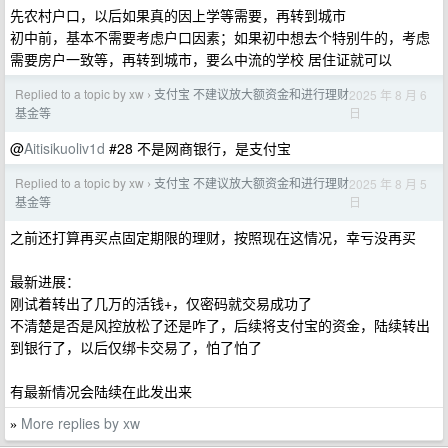
先农村户口，以后如果真的因上学等需要，再转到城市
初中前，基本不需要考虑户口因素；如果初中想去个特别牛的，考虑
需要房户一致等，再转到城市，要么中流的学校 居住证就可以
Replied to a topic by xw
支付宝 不建议放大额资金​和进行理财
2025 年 8 月 6
›
日
基金等
@
Aitisikuoliv1d
#28 不是网商银行，是支付宝
Replied to a topic by xw
支付宝 不建议放大额资金​和进行理财
2025 年 8 月 5
›
日
基金等
之前还打算再买点固定期限的理财，按照现在这情况，幸亏没再买
最新进展：
刚试着转出了几万的活钱+，仅密码就交易成功了
不清楚是否是风控放松了还是咋了，后续将支付宝的资金，陆续转出
到银行了，以后仅绑卡交易了，怕了怕了
有最新情况会陆续在此发出来
More replies by xw
»