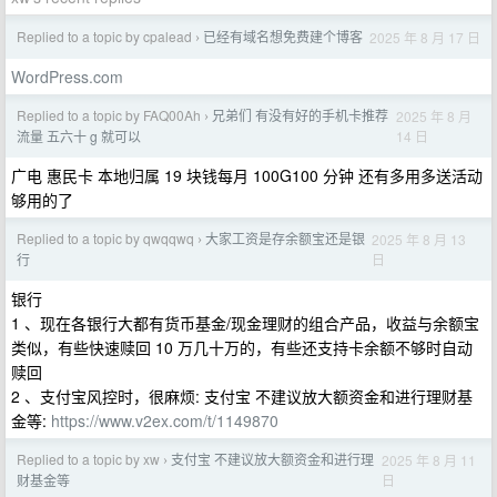
Replied to a topic by cpalead
已经有域名想免费建个博客
2025 年 8 月 17 日
›
WordPress.com
Replied to a topic by FAQ00Ah
兄弟们 有没有好的手机卡推荐
2025 年 8 月
›
14 日
流量 五六十 g 就可以
广电 惠民卡 本地归属 19 块钱每月 100G100 分钟 还有多用多送活动
够用的了
Replied to a topic by qwqqwq
大家工资是存余额宝还是银
2025 年 8 月 13
›
日
行
银行
1 、现在各银行大都有货币基金/现金理财的组合产品，收益与余额宝
类似，有些快速赎回 10 万几十万的，有些还支持卡余额不够时自动
赎回
2 、支付宝风控时，很麻烦: 支付宝 不建议放大额资金​和进行理财基
金等:
https://www.v2ex.com/t/1149870
Replied to a topic by xw
支付宝 不建议放大额资金​和进行理
2025 年 8 月 11
›
日
财基金等