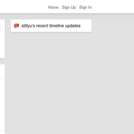
Home
Sign Up
Sign In
stillyu's recent timeline updates