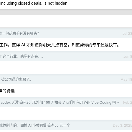
 including closed deals, is not hidden
做一句话助手有没有搞头？
Jul 2
作，这样 AI 才知道你明天几点有空，知道帮你约专车还是快车。
IT 这个行业，感觉有点丧。。
Jun 
，被公司逼迫离职了。
May 1
样的待遇
enai codex 送激活码 20 刀,外加 100 刀抽奖,V 友们年前开心的 Vibe Coding 吧～
Feb 
体制内的，四博 AI 小黄鸭做活动 50 元一个
Dec 3, 202