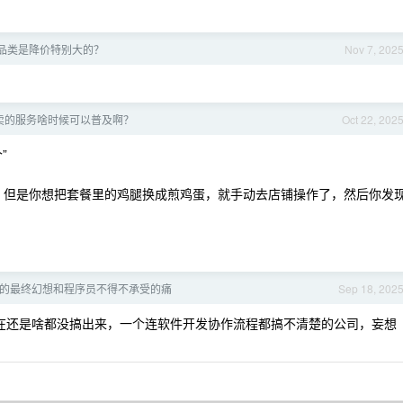
品类是降价特别大的？
Nov 7, 202
卖的服务啥时候可以普及啊？
Oct 22, 202
”
的了，但是你想把套餐里的鸡腿换成煎鸡蛋，就手动去店铺操作了，然后你发
领导的最终幻想和程序员不得不承受的痛
Sep 18, 202
了，现在还是啥都没搞出来，一个连软件开发协作流程都搞不清楚的公司，妄想