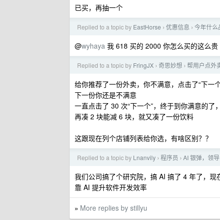
已买，再抽一个
Replied to a topic by
EastHorse
优惠信息
今年什么
›
›
@
wyhaya
我 618 买的 2000 你怎么买的这么贵
Replied to a topic by
FringJX
奇思妙想
帮用户点外
›
›
给你推荐了一份外卖，你不满意，点击了“下一个
下一份你还是不满意
一直点击了 30 次“下一个”，终于到你满意
再凑 2 块能减 6 块，就又凑了一份饮料
这跟现在列个店铺列表给你选，有啥区别？？
Replied to a topic by
Lnanvily
程序员
AI 银弹，
›
›
我们公司搞了个研究院，搞 AI 搞了 4 年
靠 AI 提升软件开发效率
More replies by stillyu
»