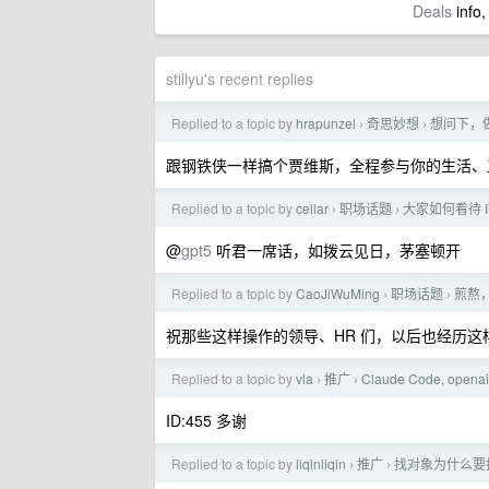
Deals
info,
stillyu's recent replies
Replied to a topic by
hrapunzel
奇思妙想
想问下，
›
›
跟钢铁侠一样搞个贾维斯，全程参与你的生活、工
Replied to a topic by
cellar
职场话题
大家如何看待 
›
›
@
gpt5
听君一席话，如拨云见日，茅塞顿开
Replied to a topic by
CaoJiWuMing
职场话题
煎熬
›
›
祝那些这样操作的领导、HR 们，以后也经历这
Replied to a topic by
vla
推广
Claude Code, op
›
›
ID:455 多谢
Replied to a topic by
liqinliqin
推广
找对象为什么要找
›
›