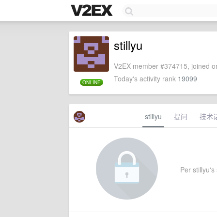
stillyu
V2EX member #374715, joined on
Today's activity rank
19099
ONLINE
stillyu
提问
技术
Per stillyu's