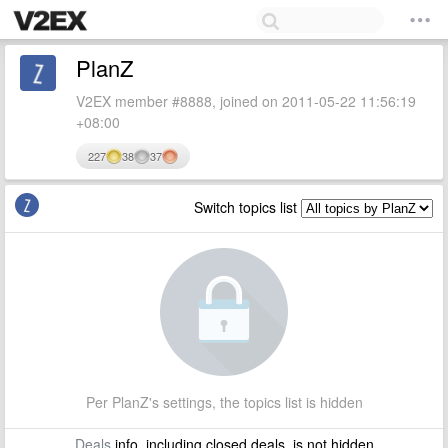
PlanZ
V2EX member #8888, joined on 2011-05-22 11:56:19
+08:00
227
38
37
Switch topics list
Per PlanZ's settings, the topics list is hidden
Deals
info, including closed deals, is not hidden