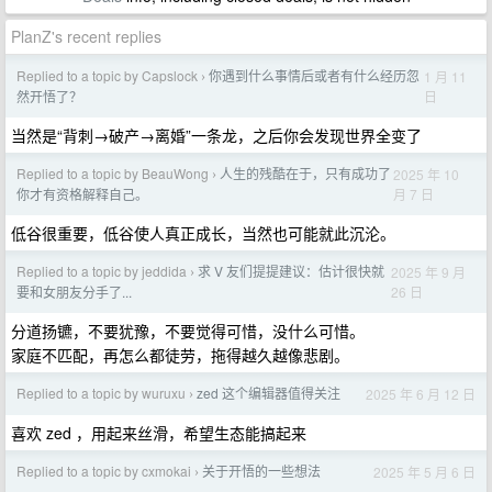
PlanZ's recent replies
Replied to a topic by Capslock
你遇到什么事情后或者有什么经历忽
1 月 11
›
日
然开悟了？
当然是“背刺→破产→离婚”一条龙，之后你会发现世界全变了
Replied to a topic by BeauWong
人生的残酷在于，只有成功了
2025 年 10
›
月 7 日
你才有资格解释自己。
低谷很重要，低谷使人真正成长，当然也可能就此沉沦。
Replied to a topic by jeddida
求 V 友们提提建议：估计很快就
2025 年 9 月
›
26 日
要和女朋友分手了...
分道扬镳，不要犹豫，不要觉得可惜，没什么可惜。
家庭不匹配，再怎么都徒劳，拖得越久越像悲剧。
Replied to a topic by wuruxu
zed 这个编辑器值得关注
2025 年 6 月 12 日
›
喜欢 zed ，用起来丝滑，希望生态能搞起来
Replied to a topic by cxmokai
关于开悟的一些想法
2025 年 5 月 6 日
›