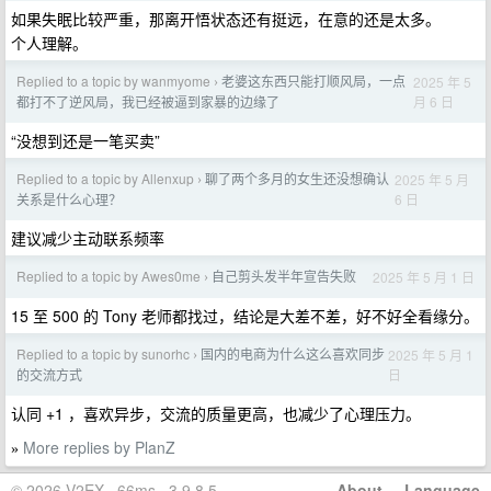
如果失眠比较严重，那离开悟状态还有挺远，在意的还是太多。
个人理解。
Replied to a topic by wanmyome
老婆这东西只能打顺风局，一点
2025 年 5
›
月 6 日
都打不了逆风局，我已经被逼到家暴的边缘了
“没想到还是一笔买卖”
Replied to a topic by Allenxup
聊了两个多月的女生还没想确认
2025 年 5 月
›
6 日
关系是什么心理？
建议减少主动联系频率
Replied to a topic by Awes0me
自己剪头发半年宣告失败
2025 年 5 月 1 日
›
15 至 500 的 Tony 老师都找过，结论是大差不差，好不好全看缘分。
Replied to a topic by sunorhc
国内的电商为什么这么喜欢同步
2025 年 5 月 1
›
日
的交流方式
认同 +1 ，喜欢异步，交流的质量更高，也减少了心理压力。
More replies by PlanZ
»
© 2026 V2EX · 66ms · 3.9.8.5
About
·
Language