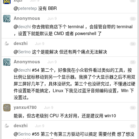
52
@
peteretep
没有 BBR
Anonyrnous
Jun 9
53
@
devzhi
你去微软商店下个 terminal ，会接管自带的 terminal
，设置下就能默认是 CMD 或者 powershell 了
devzhi
Jun 9
54
@
Serino
这个是能解决 但还有两个痛点无法解决
Anonyrnous
Jun 9
55
@
devzhi
#54 第二个，好像我在小众软件看过类似的工具，按
比例让鼠标移动到另一个显示器。我换了个大显示器之后不用双
屏三屏好几年了，具体没研究。第三个也没研究过，不懂通过硬
件设置能不能搞定，Linux 下我见过蓝牙音频编码设置，Win 下
没置过。
yanxu4780
Jun 9
56
能装，但古老级别 CPU 不太好用，还是建议用 win10
devzhi
Jun 9
57
@
Serino
#55 第三个有第三方驱动可以搞定 需要付费 想了想没