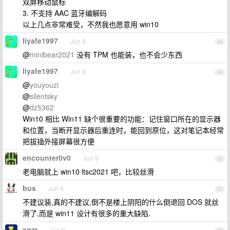
双屏移动鼠标
3. 不支持 AAC 蓝牙编解码
以上几点非常难受，不然我也愿意用 win10
liyafe1997
Jun 9
48
@
minibear2021
没有 TPM 也能装，也不会少东西
liyafe1997
Jun 9
49
@
youyouzi
@
silentsky
@
dz5362
Win10 相比 Win11 缺个很重要的功能：记住窗口所在的显示器
和位置，当断开显示器后重连时，能回到原位，这对笔记本经常
把拔插外接屏幕很方便
encounter0v0
Jun 9
50
老电脑就上 win10 ltsc2021 吧，比较丝滑
bus
Jun 9
51
不建议装,真的不建议,倒不是楼上阴阳的什么倒退回 DOS 就丝
滑了,而是 win11 设计有很多的重大缺陷.
xqzr
Jun 9