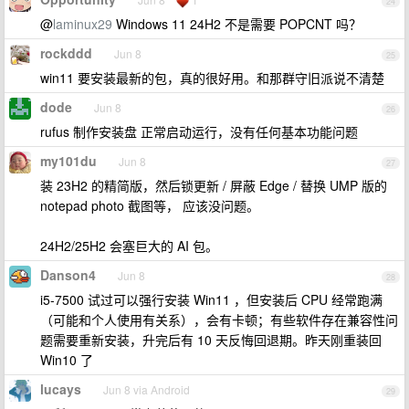
24
@
laminux29
Windows 11 24H2 不是需要 POPCNT 吗？
rockddd
Jun 8
25
win11 要安装最新的包，真的很好用。和那群守旧派说不清楚
dode
Jun 8
26
rufus 制作安装盘 正常启动运行，没有任何基本功能问题
my101du
Jun 8
27
装 23H2 的精简版，然后锁更新 / 屏蔽 Edge / 替换 UMP 版的
notepad photo 截图等， 应该没问题。
24H2/25H2 会塞巨大的 AI 包。
Danson4
Jun 8
28
i5-7500 试过可以强行安装 Win11 ，但安装后 CPU 经常跑满
（可能和个人使用有关系），会有卡顿；有些软件存在兼容性问
题需要重新安装，升完后有 10 天反悔回退期。昨天刚重装回
Win10 了
lucays
Jun 8 via Android
29