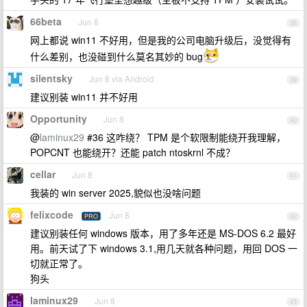
66beta
Jun 8
38
网上都说 win11 不好用，但是我的公司电脑升级后，没觉得有
什么差别，也没碰到什么莫名其妙的 bug
silentsky
Jun 8 via Android
39
建议别装 win11 并不好用
Opportunity
Jun 8
40
@
laminux29
#36 这咋绕？ TPM 是个软限制能绕开我理解，
POPCNT 也能绕开？还能 patch ntoskrnl 不成？
cellar
Jun 8
41
我装的 win server 2025,貌似也没啥问题
felixcode
Jun 8
PRO
42
建议别装任何 windows 版本，用了多年还是 MS-DOS 6.2 最好
用。前天试了下 windows 3.1,用几天就各种问题，用回 DOS 一
切就正常了。
狗头
laminux29
Jun 8
43