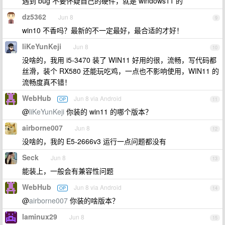
遇到 bug 不要怀疑自己的硬件，就是 windows11 的
dz5362
Jun 8
9
win10 不香吗？最新的不一定最好，最合适的才好！
liKeYunKeji
Jun 8
10
没啥的，我用 i5-3470 装了 WIN11 好用的很，流畅，写代码都
丝滑，装个 RX580 还能玩吃鸡，一点也不影响使用，WIN11 的
流畅度真不错！
WebHub
Jun 8 via Android
OP
11
@
liKeYunKeji
你装的 win11 的哪个版本？
airborne007
Jun 8
12
没啥的，我的 E5-2666v3 运行一点问题都没有
Seck
Jun 8
13
能装上，一般会有兼容性问题
WebHub
Jun 8 via Android
OP
14
@
airborne007
你装的啥版本？
laminux29
Jun 8
15