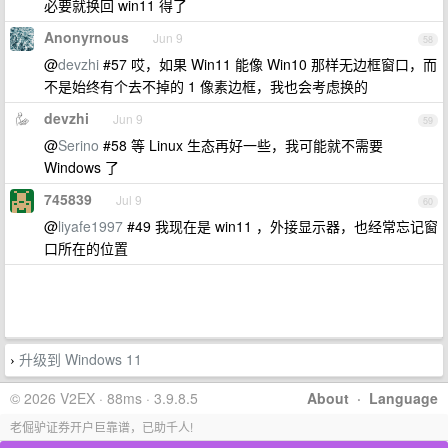
必要就换回 win11 得了
Anonyrnous
Jun 9
58
@
devzhi
#57 哎，如果 Win11 能像 Win10 那样无边框窗口，而
不是始终有个去不掉的 1 像素边框，我也会考虑换的
devzhi
Jun 9
59
@
Serino
#58 等 Linux 生态再好一些，我可能就不需要
Windows 了
745839
Jul 9
60
@
liyafe1997
#49 我现在是 win11 ，外接显示器，也经常忘记窗
口所在的位置
升级到 Windows 11
›
© 2026 V2EX · 88ms · 3.9.8.5
About
·
Language
老倔驴证券开户巨靠谱，已助千人!