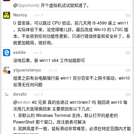
@
Opportunity
开个虚拟机试试就知道了。
Navioy
Jun 8
44
U 盘安装，可以跳过 CPU 验证。前几天用 i5-4590 装上 win11
，实际体验下来，没觉得哪儿好。最后改成 Win10 的 LTSC 版
本，不会收到任何功能性更新，只进行错误修复和安全补丁，系
统更加精简，很好用。
ssdde
Jun 8
45
没啥后果，装 win11 x64 工作站版即可
yiguanxianyu
Jun 8
46
组里之前有台电脑强行装 win11 百分百安不上网卡驱动，win10
丝滑无任何问题
devzhi
Jun 9
47
@
win8en
#2 兄弟 真的会退过 win10/win7 吗 我回退 win10 每
次用几天就得换回来 主要原因有以下几点：
1. 非默认的 Windows Terminal 支持，默认打开的是老的
PowerShell 那个窗口，改注册表可解决
2. 双屏高度不一致，鼠标滑动非常难受，必须在特定范围内才能