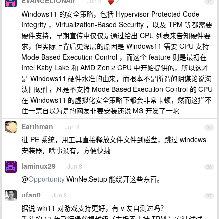
EVANGELIONAir
Jun 8
2
34
Windows11 的安全策略，包括 Hypervisor-Protected Code
Integrity ，Virtualization-Based Security ，以及 TPM 等都需要
硬件支持，早期宣传中仅仅是通过给出 CPU 列表来告知硬件要
求，但实际上背后更深层的原因是 Windows11 需要 CPU 支持
Mode Based Execution Control ，而这个 feature 则是最初在
Intel Kaby Lake 和 AMD Zen 2 CPU 中开始提供的，所以这才
是 Windows11 硬件水准的由来，而根本不是所谓的阴谋论说淘
汰旧硬件，凡是不支持 Mode Based Execution Control 的 CPU
在 Windows11 的虚拟化安全策略下都会非常卡顿，然而这拦不
住一票自以为是的网友非要安装还说 MS 开发了一坨
Earthman
Jun 8
35
进 PE 系统，用工具直接释放文件文件到磁盘，跳过 windows
安装器，啥事没有，方便快捷
laminux29
Jun 8
36
@
Opportunity
WinNetSetup 能绕开这些东西。
ufan0
Jun 8
37
据说 win11 对游戏支持更好，有 v 友自测过吗？
手头的 17 年飞行堡垒想越级（主板不支持 TPM ）安装试试。