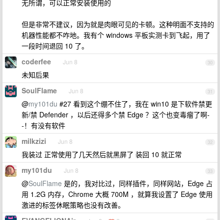
无所谓，可以正常安装使用的
但是非常不建议，因为就是肉眼可见的卡顿。这种明面不支持的
机器性能都不咋地。我有个 windows 平板实测卡到飞起，用了
一段时间退回 10 了。
coderfee
Jun 8
30
未知后果
SoulFlame
Jun 8
31
@
my101du
#27 看到这个绷不住了，我在 win10 是下软件禁更
新/禁 Defender ，以后还得多个禁 Edge ？这个也变毒瘤了啊-
-！有没有软件
milkzizi
Jun 8
32
我装过 正常使用了几天然后就黑屏了 装回 10 就正常
my101du
Jun 8
33
@
SoulFlame
是的，我对比过，同样插件，同样网站，Edge 占
用 1.2G 内存，Chrome 大概 700M ，就算我设置了 Edge 使用
激进的标签休眠策略也没有改善。