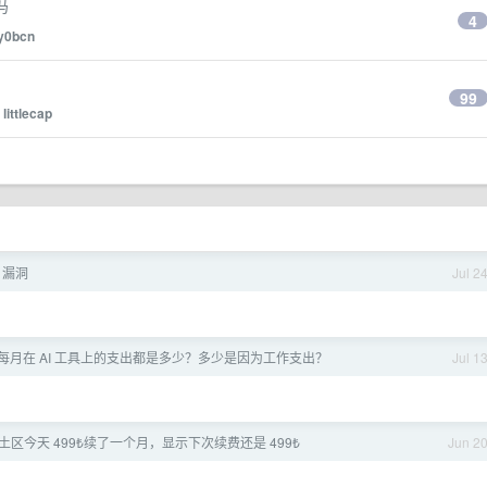
吗
4
y0bcn
99
y
littlecap
n 漏洞
Jul 2
每月在 AI 工具上的支出都是多少？多少是因为工作支出？
Jul 1
lus 土区今天 499₺续了一个月，显示下次续费还是 499₺
Jun 2