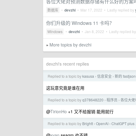
各位大佬对预测数据存储有什么好的方案
数据库
•
devzhi
•
Mar 17, 2022
• Lastly replied by
你们升级的 Windows 11 卡吗？
Windows
•
devzhi
•
Jan 8, 2022
• Lastly replied b
More topics by devzhi
»
devzhi's recent replies
Replied to a topic by
kasusa
信息安全
新的 fastjso
›
›
这玩意究竟是谁在用
Replied to a topic by
q378648220
程序员
各位大佬
›
›
@
TirionHo
+1 又不给报销 能用就行
Replied to a topic by
Brightt
OpenAI
ChatGPT p
›
›
@
xvan
seagm 也不错