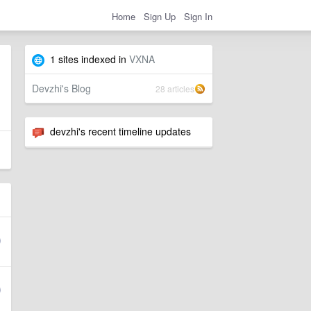
Home
Sign Up
Sign In
1 sites indexed in
VXNA
Devzhi's Blog
28 articles
devzhi's recent timeline updates