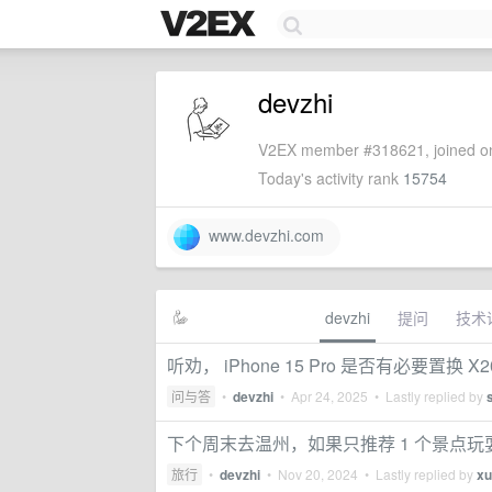
devzhi
V2EX member #318621, joined on
Today's activity rank
15754
www.devzhi.com
devzhi
提问
技术
听劝， iPhone 15 Pro 是否有必要置换 X2
问与答
•
devzhi
•
Apr 24, 2025
• Lastly replied by
下个周末去温州，如果只推荐 1 个景点
旅行
•
devzhi
•
Nov 20, 2024
• Lastly replied by
xu