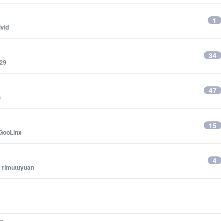
1
ivid
34
29
47
c
15
GooLinx
4
y
rimutuyuan