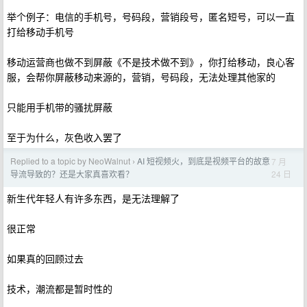
举个例子：电信的手机号，号码段，营销段号，匿名短号，可以一直
打给移动手机号
移动运营商也做不到屏蔽《不是技术做不到》，你打给移动，良心客
服，会帮你屏蔽移动来源的，营销，号码段，无法处理其他家的
只能用手机带的骚扰屏蔽
至于为什么，灰色收入罢了
Replied to a topic by NeoWalnut
AI 短视频火，到底是视频平台的故意
7 月
›
24 日
导流导致的？还是大家真喜欢看？
新生代年轻人有许多东西，是无法理解了
很正常
如果真的回顾过去
技术，潮流都是暂时性的