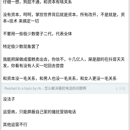
仔细一想，狗屁不通，和资本有啥关系
没有资本，呵呵，掌控世界背后就是资本，所有改开，不是就是，资
本+技术 来搞定一切
不要用一些极少数傻子二代，代表全体
特定极少数现象罢了
我能把屎做成蛋糕卖出去，你信不，十几亿人，屎是甜的在抖音天天
发，你看有没有人买一坨回去尝尝
和资本没一毛关系，和男人也没一毛关系，和女人更没一毛关系
Replied to a topic by rfo
怎么解决骚扰电话的问题啊
8 天前
›
没法子
运营商，只能屏蔽自己家的骚扰营销电话
其他运营不行