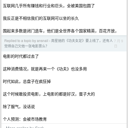
互联网几乎所有赚钱和行业和巨头，全被美国包圆了
我反正是不相信我们的互联网可以坐的长久
围起来多数是闭门造车，他们是全世界各个国家精英，百花齐放，
Replied to a topic by ansnail
周星驰的《功夫女足》要上线了，还有人
7 月 9
›
日
觉得自己欠他一张电影票么？
电影的时代都过去了
这种消费情况，就是再来一个《功夫》也没多用
时代如此，总盘子在疯狂掉
这个时候敢投资电影，上电影的都是好汉，蛋子大的
除了服气，没话说
个人预测：会被市场教育