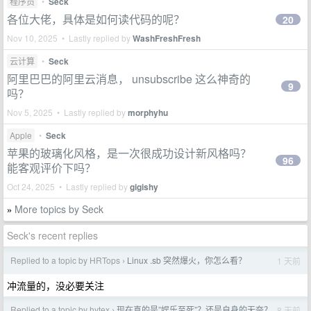
程序员
•
Seck
各位大佬，具体是如何读代码的呢？
20
Nov 10, 2025 • Lastly replied by
WashFreshFresh
云计算
•
Seck
阿里巴巴的阿里云消息， unsubscribe 这么神奇的
9
吗？
Nov 5, 2025 • Lastly replied by
morphyhu
Apple
•
Seck
苹果的玻璃化风格，是一次很成功设计新风格吗？
96
能客观评价下吗？
Oct 24, 2025 • Lastly replied by
gigishy
More topics by Seck
»
Seck's recent replies
Replied to a topic by HRTops
Linux .sb 突然爆火，你怎么看？
1 天前
›
冲流量的，没必要关注
Replied to a topic by hytex
现在真的是”娱乐至死”？还是自身的无奈？
8 天前
›