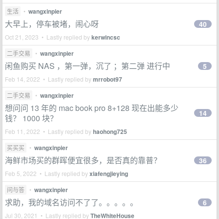
生活
•
wangxinpier
大早上，停车被堵，闹心呀
40
Oct 21, 2023 • Lastly replied by
kerwincsc
二手交易
•
wangxinpier
闲鱼购买 NAS ，第一弹，沉了 ；第二弹 进行中
5
Feb 14, 2022 • Lastly replied by
mrrobot97
二手交易
•
wangxinpier
想问问 13 年的 mac book pro 8+128 现在出能多少
14
钱？ 1000 块？
Feb 11, 2022 • Lastly replied by
haohong725
买买买
•
wangxinpier
海鲜市场买的群晖便宜很多，是否真的靠普？
36
Feb 5, 2022 • Lastly replied by
xiafengjieying
问与答
•
wangxinpier
求助，我的域名访问不了了。。。。。
6
Jul 30, 2021 • Lastly replied by
TheWhiteHouse