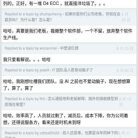
列的，正好，有一堆 D4 ECC ，就直接洋垃圾了。。。
Replied to a topic by zhuhaohenry
如果你是你们公司老板，你现在会
6 月
›
25 日
裁员吗？ 为什么裁？怎么裁？
哈哈，真要是我们老板，裁撤整个软件部，一个不留，放弃整个软件
生产线。
Replied to a topic by wocanmei
中登读红楼
6 月 23 日
›
我只爱看解说。。。哈哈
Replied to a topic by jedeft
IT 团队没人愿意动脑子了
6 月 22 日
›
哈哈，我刚想吐槽我们团队，没 AI 之前也不爱动脑子，现在想想算
了，算了，算了
Replied to a topic by fiht
怎么通俗地和老板解释：国外的旗舰模型到
6 月 15
›
日
底强在哪里？
哈哈，效率高了，人员就过剩了，减员后，成本下降，你为公司着
想，还得说服各方，看来还是时机未到呀
Replied to a topic by zzboat0422
招人还是难，也算是当年的种下的
6 月 11
›