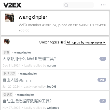
wangxinpier
V2EX member #136174, joined on 2015-08-31 17:24:26
+08:00
Switch topics list
调查
•
wangxinpier
大家都用什么 k8sUI 管理工具？
1
Dec 31, 2024 • Lastly replied by
norcm
职场话题
•
wangxinpier
自由人困境。。。
20
Jun 20, 2024 • Lastly replied by
JoeDH
数据库
•
wangxinpier
自动生成数据库数据的工具？
7
Nov 27, 2023 • Lastly replied by
weijancc