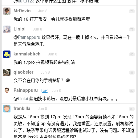
@
kuku123
这个是什么生图 软件，挺不错 哦
MrDevin
Jun 8
78
我的 16 打开币安一会儿就烫得能煎鸡蛋
Linioi
Jun 8
79
@
Painappuru
效果很好，现在一晚上掉 4%，并且看起来一半
是天气后台耗电。
karmaisbitch
Jun 8
80
我的 17pro 拍视频看起来特别暗
qiaobeier
Jun 8
81
会不会在用你的手机挖矿？😂
Painappuru
Jun 8
OP
82
@
Linioi
翻遍技术论坛，没想到最后靠小红书解决。。。
frankilla
Jun 8
83
我是从 15pro 换到 17pro 发现 17pro 的面容解锁不如 15pro 的
灵敏，不知道 op 有没有遇到，我是重置，还原设置，刷机都试
过了，联系苹果电话客服远程诊断也试过了，没有问题。不知道
是不是 ios26 本身就垃圾的问题？