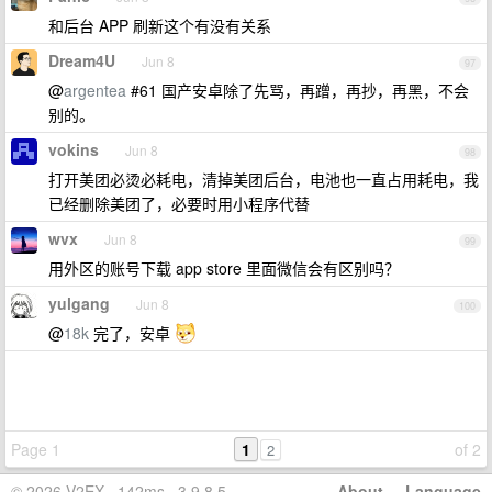
和后台 APP 刷新这个有没有关系
Dream4U
Jun 8
97
@
argentea
#61 国产安卓除了先骂，再蹭，再抄，再黑，不会
别的。
vokins
Jun 8
98
打开美团必烫必耗电，清掉美团后台，电池也一直占用耗电，我
已经删除美团了，必要时用小程序代替
wvx
Jun 8
99
用外区的账号下载 app store 里面微信会有区别吗？
yulgang
Jun 8
100
@
18k
完了，安卓
Page 1
1
of 2
2
© 2026 V2EX · 142ms · 3.9.8.5
About
·
Language