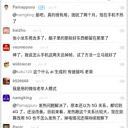
Painappuru
Jun 8
OP
90
@
namgking
是吧，真的很有用，困扰了两个月，现在手机不热
了
baizhu
Jun 8
91
张小龙东莞去多了，脑子里的那些好东西都留在那里了
vsomeone
Jun 8
92
神了，我说怎么手机这两天总掉帧，试了方法一立马就好了
widowcat
Jun 8
93
@
kuku123
这个什么 ai 生成的 有链接吗 老哥
9526666
Jun 8
94
我是用的微信老年人模式
namgking
Jun 8
95
@
Painappuru
发热问题解决了，原本还以为 5G 关系，都切到
4G 了，还没改善。目前来看，发热跟这个关系比较大，现在就
算改用 5G 也不怎么发热了，掉电情况还得持续观察下
Panic
Jun 8
96