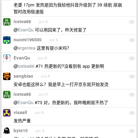
老婆 17pm 发热是因为我给他抖音升级到了 39 续航 尿崩
暂时改用极速版
icetea66
Jun 8
71
@
EvanQu
可以用回来了，昨天修复了
nuomi196500
Jun 8
72
@
argentea
这里有提小米吗？
EvanQu
Jun 8
73
@
icetea66
#71 热更新的?没看到有 app 更新啊
sangbiao
Jun 8
74
安卓也能这样么？我是早上一打开京东就开始发烫
icetea66
Jun 8
75
@
EvanQu
#73 对，热更新的，我昨晚刷就不热了
visaall
Jun 8
76
发热严重
byte10
Jun 8
77