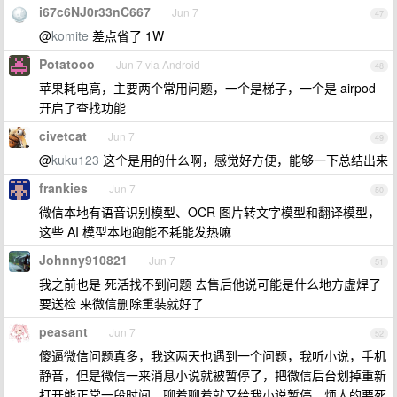
i67c6NJ0r33nC667
Jun 7
47
@
komite
差点省了 1W
Potatooo
Jun 7 via Android
48
苹果耗电高，主要两个常用问题，一个是梯子，一个是 airpod
开启了查找功能
civetcat
Jun 7
49
@
kuku123
这个是用的什么啊，感觉好方便，能够一下总结出来
frankies
Jun 7
50
微信本地有语音识别模型、OCR 图片转文字模型和翻译模型，
这些 AI 模型本地跑能不耗能发热嘛
Johnny910821
Jun 7
51
我之前也是 死活找不到问题 去售后他说可能是什么地方虚焊了
要送检 来微信删除重装就好了
peasant
Jun 7
52
傻逼微信问题真多，我这两天也遇到一个问题，我听小说，手机
静音，但是微信一来消息小说就被暂停了，把微信后台划掉重新
打开能正常一段时间，聊着聊着就又给我小说暂停，烦人的要死