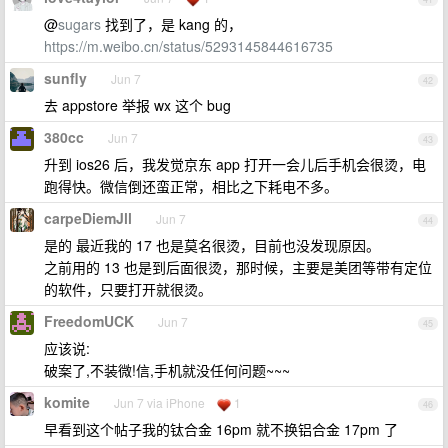
@
sugars
找到了，是 kang 的，
https://m.weibo.cn/status/5293145844616735
sunfly
Jun 7
42
去 appstore 举报 wx 这个 bug
380cc
Jun 7
43
升到 ios26 后，我发觉京东 app 打开一会儿后手机会很烫，电
跑得快。微信倒还蛮正常，相比之下耗电不多。
carpeDiemJll
Jun 7
44
是的 最近我的 17 也是莫名很烫，目前也没发现原因。
之前用的 13 也是到后面很烫，那时候，主要是美团等带有定位
的软件，只要打开就很烫。
FreedomUCK
Jun 7
45
应该说:
破案了,不装微!信,手机就没任何问题~~~
komite
Jun 7 via iPhone
1
46
早看到这个帖子我的钛合金 16pm 就不换铝合金 17pm 了