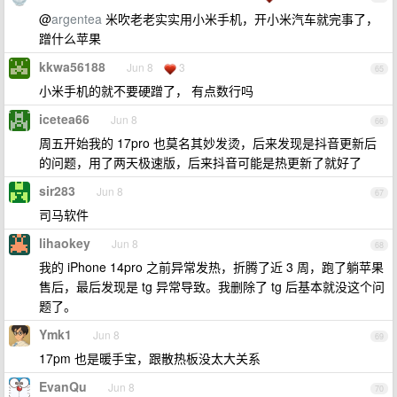
@
argentea
米吹老老实实用小米手机，开小米汽车就完事了，
蹭什么苹果
kkwa56188
Jun 8
3
65
小米手机的就不要硬蹭了， 有点数行吗
icetea66
Jun 8
66
周五开始我的 17pro 也莫名其妙发烫，后来发现是抖音更新后
的问题，用了两天极速版，后来抖音可能是热更新了就好了
sir283
Jun 8
67
司马软件
lihaokey
Jun 8
68
我的 iPhone 14pro 之前异常发热，折腾了近 3 周，跑了躺苹果
售后，最后发现是 tg 异常导致。我删除了 tg 后基本就没这个问
题了。
Ymk1
Jun 8
69
17pm 也是暖手宝，跟散热板没太大关系
EvanQu
Jun 8
70