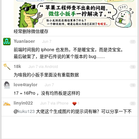
经常删除微信缓存
Yuanlaoer
Jun 7
17
前端时间我的 iphone 也发热，不是暖宝宝，而是烫宝宝。
最后破案了，是炉石传说的某个版本的 bug……
18k
Jun 7 via Android
18
为啥我的小扳手里面没有重载数据
love4taylor
Jun 7
19
17 = 16Pro ，没有均热板是这样的
linyin022
Jun 7 via iPhone
1
20
@
kuku123
大佬这个生成图片的提示词有嘛？可以分享一下不