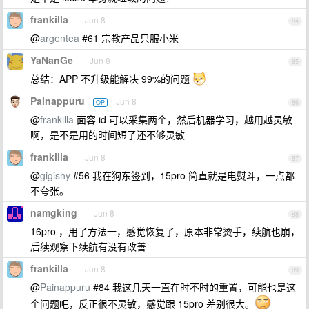
frankilla
Jun 8
84
@
argentea
#61 宗教产品只服小米
YaNanGe
Jun 8
85
总结：APP 不升级能解决 99%的问题
Painappuru
Jun 8
OP
86
@
frankilla
面容 id 可以采集两个，然后机器学习，越用越灵敏
啊，是不是用的时间短了还不够灵敏
frankilla
Jun 8
87
@
gigishy
#56 我在狗东签到，15pro 简直就是电熨斗，一点都
不夸张。
namgking
Jun 8
88
16pro ，用了方法一，感觉恢复了，原本非常烫手，续航也崩，
后续观察下续航有没有改善
frankilla
Jun 8
89
@
Painappuru
#84 我这几天一直在时不时的重置，可能也是这
个问题吧，反正很不灵敏，感觉跟 15pro 差别很大。