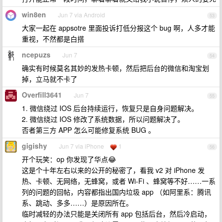
win8en
Jun 7 via Android
53
大家一起在 appsotre 里面投诉打低分报这个 bug 啊，人多才能
重视，不然都是白搭
ncepuzs
Jun 7
54
确实有时候莫名其妙的发热卡顿，然后把后台的微信和淘宝划
掉，立马就不卡了
Overfill3641
Jun 7
55
1. 微信绕过 IOS 后台持续运行，恢复只是自身问题解决。
2. 微信绕过 IOS 修改了系统数据，所以问题解决了。
否者第三方 APP 怎么可能修复系统 BUG 。
gigishy
Jun 7 via iPhone
1
56
开个玩笑：op 你发现了华点😂
这是个十年左右以来的公开的秘密了，看我 v2 对 iPhone 发
热、卡顿、无网络，无蜂窝，或者 Wi-Fi 、蜂窝等不好……一系
列的问题的回帖，内容都指出国内垃圾 app （如阿里系：腾讯
系、跳动、多多……）是原因所在。
临时减轻的办法只能是关闭所有 app 包括后台，然后冷启动，