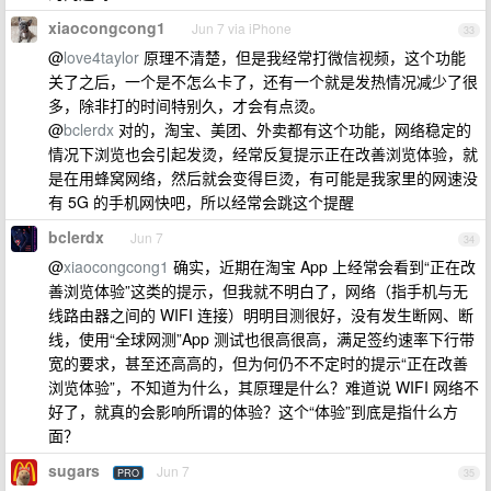
xiaocongcong1
Jun 7 via iPhone
33
@
love4taylor
原理不清楚，但是我经常打微信视频，这个功能
关了之后，一个是不怎么卡了，还有一个就是发热情况减少了很
多，除非打的时间特别久，才会有点烫。
@
bclerdx
对的，淘宝、美团、外卖都有这个功能，网络稳定的
情况下浏览也会引起发烫，经常反复提示正在改善浏览体验，就
是在用蜂窝网络，然后就会变得巨烫，有可能是我家里的网速没
有 5G 的手机网快吧，所以经常会跳这个提醒
bclerdx
Jun 7
34
@
xiaocongcong1
确实，近期在淘宝 App 上经常会看到“正在改
善浏览体验”这类的提示，但我就不明白了，网络（指手机与无
线路由器之间的 WIFI 连接）明明目测很好，没有发生断网、断
线，使用“全球网测”App 测试也很高很高，满足签约速率下行带
宽的要求，甚至还高高的，但为何仍不不定时的提示“正在改善
浏览体验”，不知道为什么，其原理是什么？难道说 WIFI 网络不
好了，就真的会影响所谓的体验？这个“体验”到底是指什么方
面？
sugars
Jun 7
PRO
35