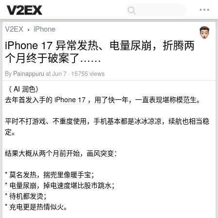
V2EX
iPhone
›
iPhone 17 异常发热、电量尿崩，折腾两
个月终于破案了……
By
Painappuru
at Jun 7 · 15755 views
（ AI 润色）
去年首发入手的 iPhone 17 ，用了快一年，一直表现堪称模范生。
平时不打游戏、不重度使用，手机基本都是冰冰凉凉，续航也相当稳
定。
结果大概从两个月前开始，画风突变：
* 莫名发热，揣兜里像暖手宝；
* 电量尿崩，掉电速度堪比股市跳水；
* 待机都发烫；
* 充电更是热情似火。