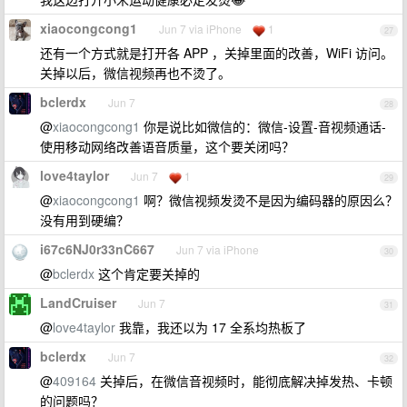
xiaocongcong1
Jun 7 via iPhone
1
27
还有一个方式就是打开各 APP ，关掉里面的改善，WiFi 访问。
关掉以后，微信视频再也不烫了。
bclerdx
Jun 7
28
@
xiaocongcong1
你是说比如微信的：微信-设置-音视频通话-
使用移动网络改善语音质量，这个要关闭吗？
love4taylor
Jun 7
1
29
@
xiaocongcong1
啊？微信视频发烫不是因为编码器的原因么？
没有用到硬编？
i67c6NJ0r33nC667
Jun 7 via iPhone
30
@
bclerdx
这个肯定要关掉的
LandCruiser
Jun 7
31
@
love4taylor
我靠，我还以为 17 全系均热板了
bclerdx
Jun 7
32
@
409164
关掉后，在微信音视频时，能彻底解决掉发热、卡顿
的问题吗？