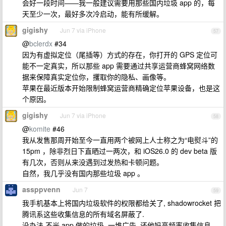
会好一段时间——我一般建议需要用那些国内垃圾 app 的，每
天至少一次，最好多次冷启动，能有所缓解。
gigishy
Jun 7 via iPhone
57
@
bclerdx
#34
因为有虚拟定位（尾插等）方式的存在，你打开的 GPS 定位可
能不一定真实，所以那些 app 需要通过共享运营商蜂窝网络数
据来保障真实定位你，攫取你的隐私、画像等。
苹果在最近版本开始限制蜂窝运营商精确定位苹果设备，也是这
个原因。
gigishy
Jun 7 via iPhone
58
@
komite
#46
我从发售那周开始至今一直用两个被网上人士称之为“电熨斗”的
15pm ，除非烈日下直晒过一两次，和 iOS26.0 的 dev beta 版
有几次，否则从来没遇到过发热和卡顿问题。
自然，我几乎没有国内那些垃圾 app 。
assppvenn
Jun 7
59
我手机基本上将国内垃圾软件的权限都给关了, shadowrocket 把
腾讯系这些收集信息的所有域名屏蔽了.
没办法 不光 app 做的垃圾, 一堆广告. 还他妈高频率收集信息,