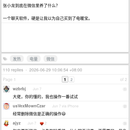
张小龙到底在微信里养了什么？
一个聊天软件，硬是让我以为自己买到了电暖宝。
发热
电量
微信
110 replies
•
2026-06-29 10:06:54 +08:00
Page 1
1
of 2
2
wzbrbj
Jun 7
1
大佬，你的懂的，我也操作一番试试
usVexMownCzar
Jun 7 via iPhone
2
经常删除微信是正确的操作😃
ajyz
Jun 7
2
3