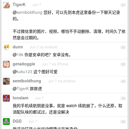
TigerK
Jun 7
21
@
semiboldhung
您好，可以先到本虎这里备份一下聊天记录
的。
不过微信里的图片、视频，哪怕不手动删除、清理，时间久了依
然是会过期的。
dunn
Jun 7 via Android
22
@
18k
你是安卓的吧？安卓没有。
getadoggie
Jun 7 via iPhone
23
@
kuku123
这个图好可爱
semiboldhung
Jun 7 via Android
24
@
TigerK
胖胖虎
lonslam
Jun 7
25
我的手机续航倒是没事，就是 watch 续航崩了，什么还原，取
消配队啥的都试过，还是没解决
DGD
Jun 7
26
我这边打开小米运动健康必定发烫😂