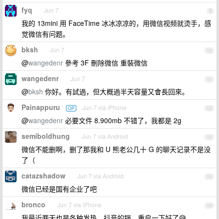
fyq
Jun 7
9
我的 13mini 用 FaceTime 冰冰凉凉的，用微信视频就烫手，感
觉微信有问题。
bksh
Jun 7
10
@
wangedenr
參考 3F 刪除微信 重裝微信
wangedenr
Jun 7
11
@
bksh
你好。有試過，但大概過半天容量又會長回來。
Painappuru
Jun 7 via iPhone
OP
12
@
wangedenr
必要文件 8.900mb 不错了，我都是 2g
semiboldhung
Jun 7 via Android
13
微信不能删啊，删了那我和 U 熊老公几十 G 的聊天记录不是没
了（
catazshadow
Jun 7 via Android
14
微信已经是国有企业了吧
bronco
Jun 7 via iPhone
15
我最近两天也是各种发热，抖音的锅，重启一下好了😅