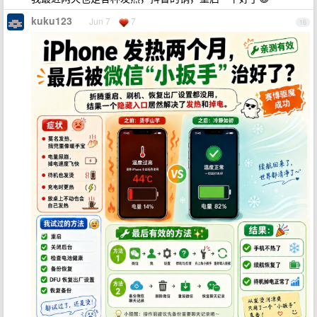
kuku123
Jun 7
7
16