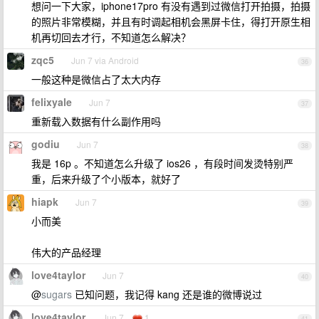
想问一下大家，iphone17pro 有没有遇到过微信打开拍摄，拍摄
的照片非常模糊，并且有时调起相机会黑屏卡住，得打开原生相
机再切回去才行，不知道怎么解决？
zqc5
Jun 7 via Android
36
一般这种是微信占了太大内存
felixyale
Jun 7
37
重新载入数据有什么副作用吗
godiu
Jun 7
38
我是 16p 。不知道怎么升级了 ios26 ，有段时间发烫特别严
重，后来升级了个小版本，就好了
hiapk
Jun 7
39
小而美
伟大的产品经理
love4taylor
Jun 7
40
@
sugars
已知问题，我记得 kang 还是谁的微博说过
love4taylor
Jun 7
1
41