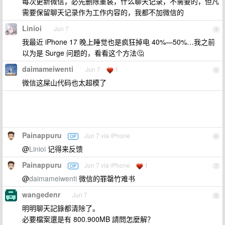
每次更新微信，必先删除重装，什么聊天记录，不需要的，但凡
需要保留聊天记录作为工作内容的，我都不加微信的
Linioi
Jun 7
4
我最近 iPhone 17 晚上睡觉也是疯狂掉电 40%—50%…我之前
以为是 Surge 问题的，看看这个方法🤔
daimameiwenti
Jun 7
1
5
微信这屎山代码也太超模了
Painappuru
Jun 7 via iPhone
OP
6
@
Linioi
记得来反馈
Painappuru
Jun 7 via iPhone
1
OP
7
@
daimameiwenti
微信的罪罄竹难书
wangedenr
Jun 7
8
明明聊天記錄都清除了。
必要檔案還是有 800.900MB 請問怎麼解？