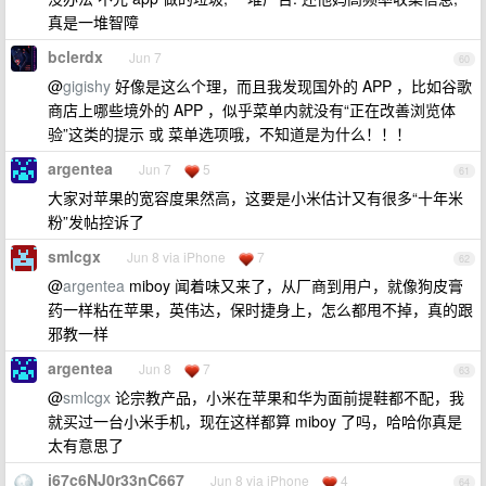
真是一堆智障
bclerdx
Jun 7
60
@
gigishy
好像是这么个理，而且我发现国外的 APP ，比如谷歌
商店上哪些境外的 APP ，似乎菜单内就没有“正在改善浏览体
验”这类的提示 或 菜单选项哦，不知道是为什么！！！
argentea
Jun 7
5
61
大家对苹果的宽容度果然高，这要是小米估计又有很多“十年米
粉”发帖控诉了
smlcgx
Jun 8 via iPhone
7
62
@
argentea
miboy 闻着味又来了，从厂商到用户，就像狗皮膏
药一样粘在苹果，英伟达，保时捷身上，怎么都甩不掉，真的跟
邪教一样
argentea
Jun 8
7
63
@
smlcgx
论宗教产品，小米在苹果和华为面前提鞋都不配，我
就买过一台小米手机，现在这样都算 miboy 了吗，哈哈你真是
太有意思了
i67c6NJ0r33nC667
Jun 8 via iPhone
4
64