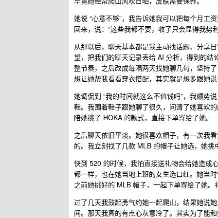
毕竟她经常爬山风吹日晒，皮肤需要保养。
她说 “心意不够”，我告诉她我可以把每个月
回来，说：“这些我都不要，收了只会显得我势
从那以后，聊天基本都是我主动找话题、分享日
望，把我们的聊天记录丢给 AI 分析，得到的
整节奏，之后改成每隔两天找她聊几句，坚持了
想让她帮我看看穿衣搭配，其实就是想多跟她说
她调侃到 “我的时间就这么不值钱吗”，我顺势
鞋。我围着鞋子跟她聊了很久，问清了她喜欢的颜
陪她挑了 HOKA 的款式，直接下单寄给了她。
之后聊天依旧平淡。她很喜欢帽子，有一次我看到一款可
的。我立刻找了几款 MLB 的帽子让她选，她
快到 520 的时候，我怕直接送礼物会给她造
都一样，也在她当地上班的女生选口红。她当时
之前她挑好的 MLB 帽子，一起下单寄给了她
过了几天我鼓起勇气约她一起爬山，结果她说她
间。那天我真的有点心灰意冷了。其实为了能和