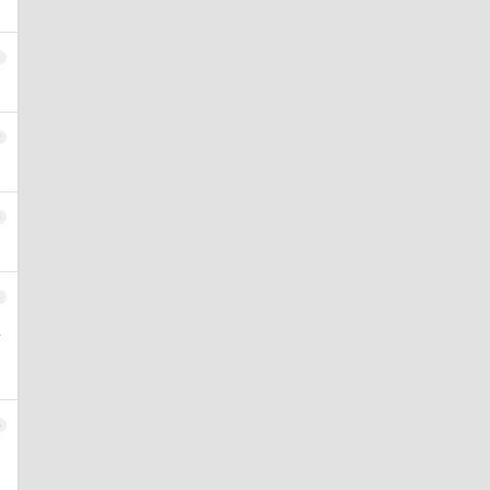
1
2
3
4
以
5