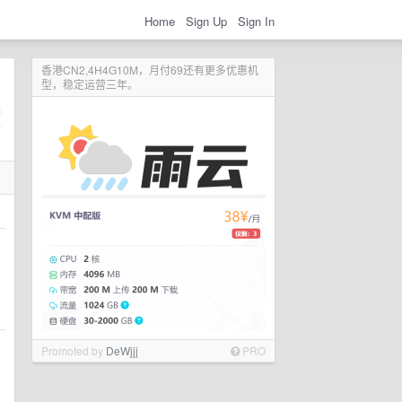
Home
Sign Up
Sign In
香港CN2,4H4G10M，月付69还有更多优惠机
型，稳定运营三年。
Promoted by
DeWjjj
PRO