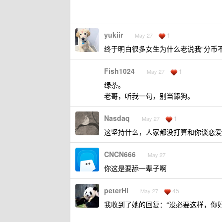
yukiir
1
May 27
终于明白很多女生为什么老说我“分币不掏
Fish1024
1
May 27
绿茶。
老哥，听我一句，别当舔狗。
Nasdaq
1
May 27
这坚持什么，人家都没打算和你谈恋爱
CNCN666
May 27
你这是要舔一辈子啊
peterHi
45
May 27
我收到了她的回复：“没必要这样，你