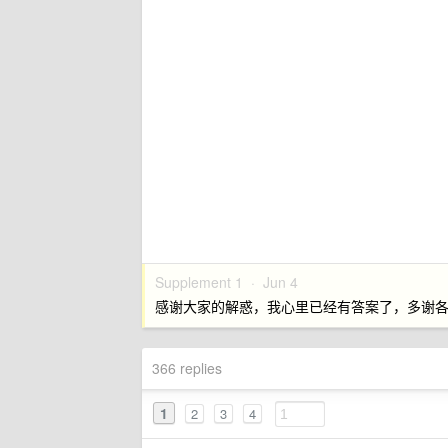
Supplement 1 ·
Jun 4
感谢大家的解惑，我心里已经有答案了，多谢
366 replies
1
2
3
4