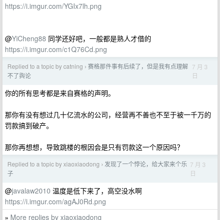
https://i.imgur.com/YGIx7lh.png
@
YiCheng88
同学还好吧，一般都是熟人才借的
https://i.imgur.com/c1Q76Cd.png
Replied to a topic by catning
赛格那件事有后续了，但是我有点理解
7 月 3
›
日
不了舆论
你的所有思考都是来自赛格的声明。
那你有没有想过几十亿流水的公司，经营再不善也不至于被一千万的
罚款搞到破产。
那你再想想，导致跳楼的根因会是只有罚款这一个原因吗？
Replied to a topic by xiaoxiaodong
发现了一个悖论，给大家来个乐
7 月 3
›
日
子
@
javalaw2010
温度是低下来了，高空没水啊
https://i.imgur.com/agAJ0Rd.png
More replies by xiaoxiaodong
»