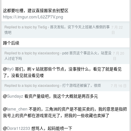
这都要吐槽，建议直接搬家去别墅区
https://i.imgur.com/L62ZP7V.png
Replied to a topic by TieSg
首次发帖，说下今天上班被人推倒的事
7 月 22
›
日
情吧
蹲个后续
Replied to a topic by xiaoxiaodong
pdd 首页这个事这么火，站里没
7 月 20
›
日
人讨论下吗
@
tty0
哥们，刷 v 站就那些个节点，没事搜什么，看见了就是看见
了，没看见就没看见喽
Replied to a topic by xiaoxiaodong
打个游戏还被骗了，很烦
7 月 16 日
›
@
Sundayz
看资产量级吧，我这个大概就是两百多元
@
lame_chen
不是的，三角洲的资产是不能买卖的，我的意思是指把
我号上的资产都在游戏里花光了，把我的一些收藏也卖掉了
@
Dora112233
想骂人，起码能喷一下