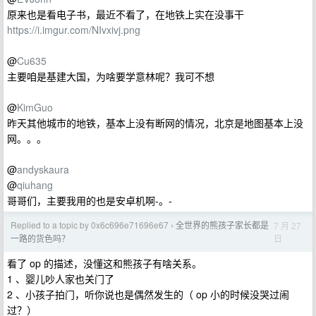
原来也是看电子书，最近不看了，在地铁上实在没事干
https://i.imgur.com/NIvxivj.png
@
Cu635
主要咱是基建大国，为啥要学意林呢？我可不想
@
KimGuo
昨天其他城市的地铁，基本上没有断网的情况，北京是地图基本上没
网。。。
@
andyskaura
@
qiuhang
哥哥们，主要我用的也是安卓机啊-。-
Replied to a topic by 0x6c696e71696e67
全世界的熊孩子家长都是
7 月 27
›
日
一路的货色吗？
看了 op 的描述，没懂这和熊孩子有啥关系。
1 、婴儿吵人家也关门了
2 、小孩子拍门，听你说也是偶然发生的（ op 小的时候没哭过闹
过？）