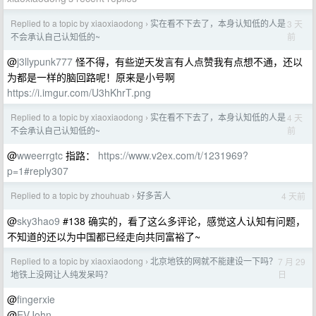
Replied to a topic by xiaoxiaodong
实在看不下去了，本身认知低的人是
3 天
›
前
不会承认自己认知低的~
@
j3llypunk777
怪不得，有些逆天发言有人点赞我有点想不通，还以
为都是一样的脑回路呢！原来是小号啊
https://i.imgur.com/U3hKhrT.png
Replied to a topic by xiaoxiaodong
实在看不下去了，本身认知低的人是
4 天
›
前
不会承认自己认知低的~
@
wweerrgtc
指路：
https://www.v2ex.com/t/1231969?
p=1#reply307
Replied to a topic by zhouhuab
好多苦人
4 天前
›
@
sky3hao9
#138 确实的，看了这么多评论，感觉这人认知有问题，
不知道的还以为中国都已经走向共同富裕了~
Replied to a topic by xiaoxiaodong
北京地铁的网就不能建设一下吗？
7 月 29
›
日
地铁上没网让人纯发呆吗？
@
fingerxie
@
EVJohn