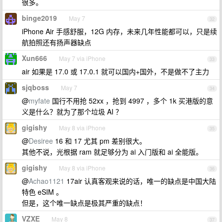
很多。
binge2019
May 7
32
iPhone Air 手感舒服，12G 内存，未来几年性能都可以，只是续
航拍照还有扬声器缺点
Xun666
May 7 via iPhone
33
air 如果是 17.0 或 17.0.1 就可以国内+国外，不是做不了主力
sjqboss
May 7
34
@
myfate
国行不用抢 52xx ，抢到 4997 ，多个 1k 买港版的意
义是什么？就为了那个垃圾 AI ？
gigishy
May 8 via iPhone
35
@
Desiree
16 和 17 尤其 pm 差别很大。
其他不说，光根据 ram 就足够分为 ai 入门版和 ai 全能版。
gigishy
May 8 via iPhone
36
@
Achao1121
17air 认真客观来说的话，唯一的缺点是中国大陆
特色 eSIM 。
但是，这个唯一缺点是极其严重的缺点！
VZXE
May 8
37