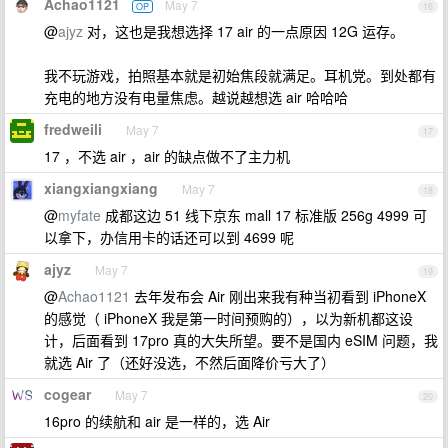
Achao1121
May 7
OP
16
@
ajyz
对，这也是我想选择 17 air 的一点原因 12G 运存。
我不玩游戏，拍照基本就是初始焦段就满足。耳机党。到处都有
充电的地方没有电量焦虑。越说越想选 air 哈哈哈
fredweili
May 7
17
17 ，不选 air ，air 的缺点做不了主力机
xiangxiangxiang
May 7
18
@
myfate
成都这边 51 线下京东 mall 17 标准版 256g 4999 可
以拿下，办信用卡的话还可以到 4699 呢
ajyz
May 7
19
@
Achao1121
去年发布会 Air 刚出来我有种当初看到 iPhoneX
的感觉（ iPhoneX 我是第一时间预购的），以为新机都这设
计，后面看到 17pro 真的大失所望。要不是国内 eSIM 问题，我
就选 Air 了（还好没选，不然后面降价亏大了）
cogear
May 7
20
16pro 的续航和 air 是一样的，选 Air