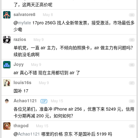
了，这两天正高价呢
salvatore8
May 8
44
@
myfate
17pro 256G 找人全新带发票，接受激活，市场最低多
少嘞
razios
May 9
45
单机党，一直 air 主力，不倾向拍照换卡，air 做主力有问题吗？
续航没毛病啊
Joyy
May 9
46
air 真心不错 现在主用都切到 air 了
louis16s
May 9
47
国补 17
Achao1121
May 15
OP
48
各位兄弟们，准备冲 iPhone air 256 ，优惠下来 5249 元，信用
卡分期再减 200 元，如何如何？
thxgod
May 15
49
@
Achao1121
哪里的价格 京东 不是国补后 5199 吗