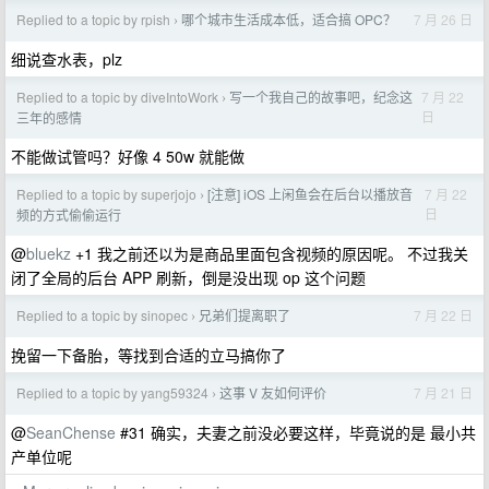
Replied to a topic by rpish
哪个城市生活成本低，适合搞 OPC？
7 月 26 日
›
细说查水表，plz
Replied to a topic by diveIntoWork
​写一个我自己的故事吧，纪念这
7 月 22
›
日
三年的感情
不能做试管吗？好像 4 50w 就能做
Replied to a topic by superjojo
[注意] iOS 上闲鱼会在后台以播放音
7 月 22
›
日
频的方式偷偷运行
@
bluekz
+1 我之前还以为是商品里面包含视频的原因呢。 不过我关
闭了全局的后台 APP 刷新，倒是没出现 op 这个问题
Replied to a topic by sinopec
兄弟们提离职了
7 月 22 日
›
挽留一下备胎，等找到合适的立马搞你了
Replied to a topic by yang59324
这事 V 友如何评价
7 月 21 日
›
@
SeanChense
#31 确实，夫妻之前没必要这样，毕竟说的是 最小共
产单位呢