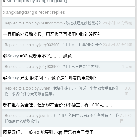
More topics by xiangxiangxiang
»
xiangxiangxiang's recent replies
Replied to a topic by Cestbonmmm
妙控板还是妙控鼠标？
23 小时 14 分钟前
›
一直用的外接触控板，用习惯了直接用电脑的没区别
Replied to a topic by jerry933900
“打工人三件套”全面涨价
23 小时 33 分钟前
›
@
Sezxy
#33 成都用不了。。。尴尬
Replied to a topic by jerry933900
“打工人三件套”全面涨价
1 天前
›
@
Sezxy
兄弟 麻烦问下，这个是在哪看的电费啊？
Replied to a topic by JShen
老婆生娃了，打算送一个稍微贵重点的礼
3 天
›
前
物，求各位好心大哥献言建策。
都在推荐黄金哇，但是现在金价也不便宜，得 1000+。。。
Replied to a topic by jsomin
开了 6 年的网易云 vip 不准备续费了，你
7 月 30
›
日
们都用什么听歌软件？
网易云吧，一般 45 能买到，qq 音乐有点子贵了