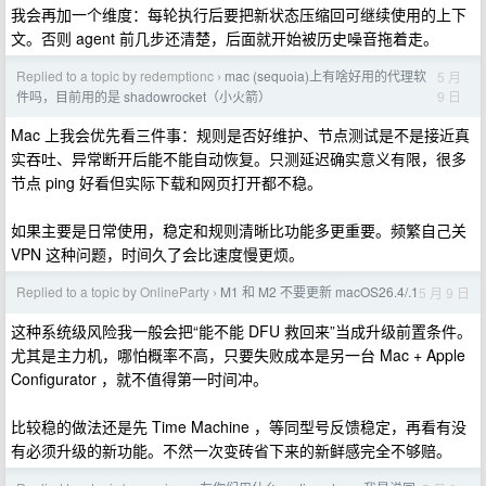
我会再加一个维度：每轮执行后要把新状态压缩回可继续使用的上下
文。否则 agent 前几步还清楚，后面就开始被历史噪音拖着走。
Replied to a topic by redemptionc
mac (sequoia)上有啥好用的代理软
5 月
›
9 日
件吗，目前用的是 shadowrocket（小火箭）
Mac 上我会优先看三件事：规则是否好维护、节点测试是不是接近真
实吞吐、异常断开后能不能自动恢复。只测延迟确实意义有限，很多
节点 ping 好看但实际下载和网页打开都不稳。
如果主要是日常使用，稳定和规则清晰比功能多更重要。频繁自己关
VPN 这种问题，时间久了会比速度慢更烦。
Replied to a topic by OnlineParty
M1 和 M2 不要更新 macOS26.4/.1
5 月 9 日
›
这种系统级风险我一般会把“能不能 DFU 救回来”当成升级前置条件。
尤其是主力机，哪怕概率不高，只要失败成本是另一台 Mac + Apple
Configurator ，就不值得第一时间冲。
比较稳的做法还是先 Time Machine ，等同型号反馈稳定，再看有没
有必须升级的新功能。不然一次变砖省下来的新鲜感完全不够赔。