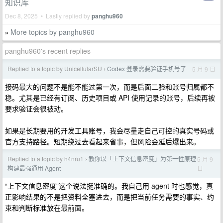
知识库
Dec 8, 2025 • Lastly replied by
panghu960
More topics by panghu960
»
panghu960's recent replies
Replied to a topic by UnicellularSU
Codex 登录需要验证手机号了
5 月 9 日
›
接码最大的问题不是能不能过第一次，而是后面二验和账号归属都不
稳。尤其是已经有订阅、历史项目或 API 使用记录的账号，后续再被
要求验证会很被动。
如果是长期要用的开发工具账号，我会尽量走自己可控的真实号码或
官方支持路径。短期绕过去看起来省事，但风险会延后爆出来。
Replied to a topic by h4nru1
教你以「上下文信息密度」为第一性原理
5 月 9
›
日
构建最强通用 Agent
“上下文信息密度”这个说法挺准确的。我自己用 agent 时也感觉，真
正影响结果的不是把资料全塞进去，而是把当前任务需要的事实、约
束和判断标准放在最前面。