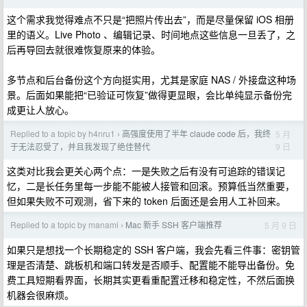
这个需求我觉得难点不只是“把照片传出去”，而是尽量保留 iOS 相册
里的语义。Live Photo 、编辑记录、时间地点这些信息一旦丢了，之
后再导回去就很难恢复原来的体验。
多节点和后台备份这个方向挺实用，尤其是家庭 NAS / 外接盘这种场
景。后面如果能把“已验证可恢复”做得更显眼，会比单纯显示备份完
成更让人放心。
Replied to a topic by h4nru1
高强度使用了半年 claude code 后，我终
5 月
›
9 日
于无法忍受了，并且我发现了绝佳替代
这类对比我会更关心两个点：一是失败之后有没有可追踪的错误记
忆，二是长任务里每一步能不能被人接管和回滚。预算低当然重要，
但如果失败不可观测，省下来的 token 后面还是会用人工补回来。
Replied to a topic by manami
Mac 新手 SSH 客户端推荐
5 月 9 日
›
如果只是想找一个长期稳定的 SSH 客户端，我会先看三件事：密钥管
理是否清楚、跳板机和端口转发是否顺手、配置能不能导出备份。免
费工具短期看界面，长期其实更看重配置迁移和稳定性，不然后面换
机器会很麻烦。