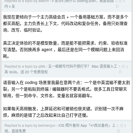
Replied to a topic by aweim
v 友你们用什么 coding plan，我是说国
5 月 9
›
日
内 v 友
我现在更倾向于一个主力高级会员 + 一个备用基础方案，而不是多个
都买高配。主力负责长上下文、代码改动和复杂任务，备用只处理查
询、改写、临时验证。
真正决定体验的不是模型数量，而是能不能把需求、约束、验收标准
写清楚。否则换再多 agent ，最后还是在同一个模糊问题上来回消
耗。
Replied to a topic by qfdk
五一假期写代码不想打字？ Mac 语音输入工
5 月 9
›
日
具 Voilà，送 20 个免费授权
语音输入在 coding 场景里我最在意两个点：一个是中英混输不要太割
裂，另一个是粘贴到终端 / 编辑器时不要丢格式。很多工具日常聊天
够用，但一到命令、文件名、变量名就容易翻车。
如果每天高频触发，上屏延迟和可撤销也很关键。识别错一次不麻
烦，麻烦的是错了之后改起来比自己打字还慢。
Replied to a topic by beimenjun
iOS 照片备份 App「🍉西瓜备份」上
5 月 9
›
日
线，直接免费