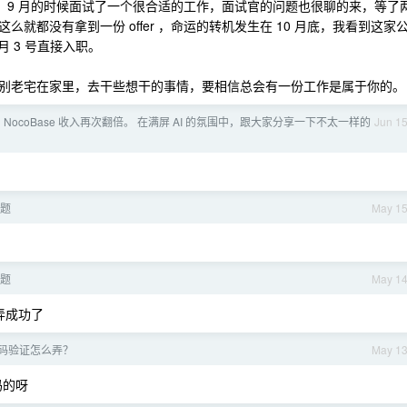
找工作，9 月的时候面试了一个很合适的工作，面试官的问题也很聊的来，等了
就都没有拿到一份 offer ，命运的转机发生在 10 月底，我看到这家
月 3 号直接入职。
别老宅在家里，去干些想干的事情，要相信总会有一份工作是属于你的。
 NocoBase 收入再次翻倍。 在满屏 AI 的氛围中，跟大家分享一下不太一样的
Jun 1
问题
May 1
问题
May 1
天弄成功了
话号码验证怎么弄？
May 1
码的呀