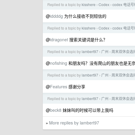
Replied to a topic by
kisshere
Codex
codex 电
›
›
@
iddddg
为什么接收不到短信的
Replied to a topic by
kisshere
Codex
codex 电
›
›
@
idragonet
搜索关键词是什么？
Replied to a topic by
lambert97
广州
周末双休会选
›
›
@
nofishing
和朋友吗？没有爬山的朋友也是无
Replied to a topic by
lambert97
广州
周末双休会选
›
›
@
Features
感谢分享
Replied to a topic by
lambert97
广州
周末双休会选
›
›
@
beck8
妹妹叫的时候可以带上我吗
More replies by lambert97
»