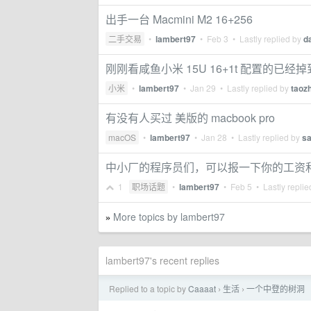
出手一台 Macmini M2 16+256
二手交易
•
lambert97
•
Feb 3
• Lastly replied by
d
刚刚看咸鱼小米 15U 16+1t 配置的已经掉到
小米
•
lambert97
•
Jan 29
• Lastly replied by
taoz
有没有人买过 美版的 macbook pro
macOS
•
lambert97
•
Jan 28
• Lastly replied by
sa
中小厂的程序员们，可以报一下你的工资
1
职场话题
•
lambert97
•
Feb 5
• Lastly repli
More topics by lambert97
»
lambert97's recent replies
Replied to a topic by
Caaaat
生活
一个中登的树洞
›
›