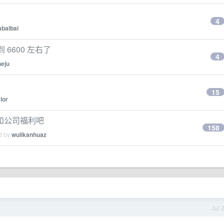
4
abaibai
 6600 左右了
4
heju
15
lor
和公司福利吧
158
ed by
wulikanhuaz
Jul 