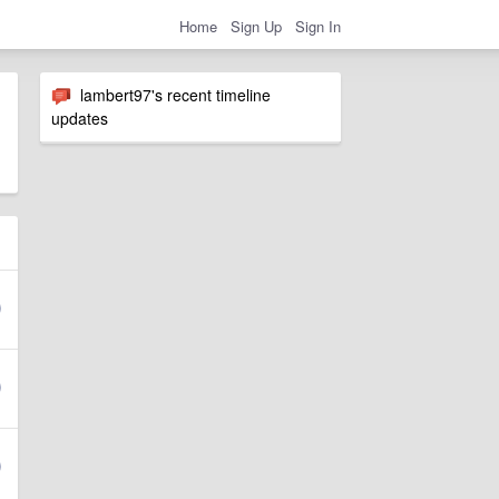
Home
Sign Up
Sign In
lambert97's recent timeline
updates