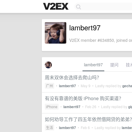
lambert97
V2EX member #634850, joined on
lambert97
提问
技
周末双休会选择去爬山吗？
广州
•
lambert97
•
May 9
• Lastly replied by
gech
有没有靠谱的美版 iPhone 购买渠道？
iPhone
•
lambert97
•
Feb 26
• Lastly replied by
gi
如何劝导工作了四五年依然借网贷的弟弟
生活
•
lambert97
•
Feb 6
• Lastly replied by
lambe