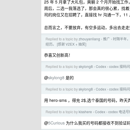
25 年 5 月拿了大礼包，爽躺 2 个月开始
周后，二选一我落选了，那会真的很心累，找着这么
司的岗位又在招聘了，直接找 hr 沟通一下，11 
总而言之，不要放弃，有空多运动，多出去走走
Replied to a topic by
zhouyanliang
推广
时隔半年，
›
›
经历。 [感谢 V2EX + 抽奖]
恭喜又创新高！
Replied to a topic by
skylong8
Codex
codex 接码
›
›
@
skylong8
是的
Replied to a topic by
skylong8
Codex
codex 接码
›
›
用 hero-sms ，得充 2$,选个泰国的号码，昨
Replied to a topic by
kisshere
Codex
codex 电
›
›
@
5Curious
为什么我买的号码都接收不到验证