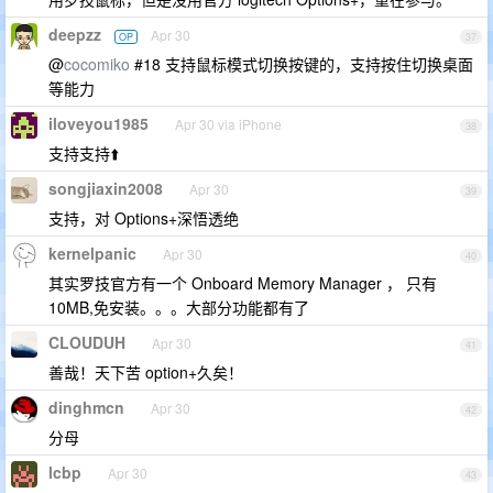
deepzz
Apr 30
OP
37
@
cocomiko
#18 支持鼠标模式切换按键的，支持按住切换桌面
等能力
iloveyou1985
Apr 30 via iPhone
38
支持支持⬆️
songjiaxin2008
Apr 30
39
支持，对 Options+深悟透绝
kernelpanic
Apr 30
40
其实罗技官方有一个 Onboard Memory Manager ， 只有
10MB,免安装。。。大部分功能都有了
CLOUDUH
Apr 30
41
善哉！天下苦 option+久矣！
dinghmcn
Apr 30
42
分母
lcbp
Apr 30
43