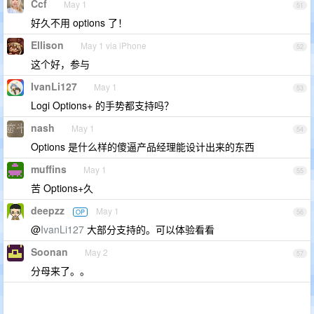
Ccf
May 1
51
好久不用 options 了！
Ellison
May 1 via iPhone
52
这个好，参与
IvanLi127
May 1
53
Logi Options+ 的手势都支持吗？
nash
May 1
54
Options 是什么样的傻逼产品经理能设计出来的东西
muffins
May 1
55
苦 Options+久
deepzz
May 1
OP
56
@
IvanLi127
大部分支持的。可以体验看看
Soonan
May 2
57
分母来了。。