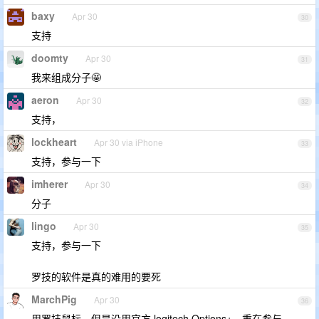
baxy
Apr 30
30
支持
doomty
Apr 30
31
我来组成分子🤩
aeron
Apr 30
32
支持，
lockheart
Apr 30 via iPhone
33
支持，参与一下
imherer
Apr 30
34
分子
lingo
Apr 30
35
支持，参与一下
罗技的软件是真的难用的要死
MarchPig
Apr 30
36
用罗技鼠标，但是没用官方 logitech Options+，重在参与。