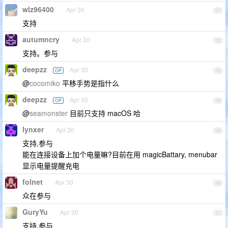
wlz96400
Apr 30
11
支持
autumncry
Apr 30
12
支持。参与
deepzz
Apr 30
OP
13
@
cocomiko
平移手势是指什么
deepzz
Apr 30
OP
14
@
seamonster
目前只支持 macOS 哈
lynxer
Apr 30
15
支持,参与
能在连接设备上加个电量嘛?目前在用 magicBattary, menubar
显示电量提醒充电
folnet
Apr 30
16
众在参与
GuryYu
Apr 30
17
支持,参与