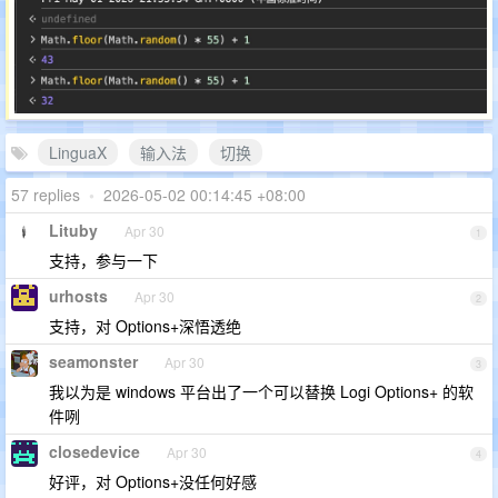
LinguaX
输入法
切换
57 replies
•
2026-05-02 00:14:45 +08:00
Lituby
Apr 30
1
支持，参与一下
urhosts
Apr 30
2
支持，对 Options+深悟透绝
seamonster
Apr 30
3
我以为是 windows 平台出了一个可以替换 Logi Options+ 的软
件咧
closedevice
Apr 30
4
好评，对 Options+没任何好感