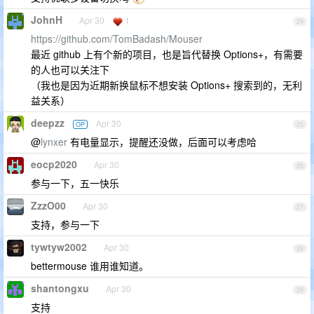
JohnH
Apr 30
1
24
https://github.com/TomBadash/Mouser
最近 github 上有个新的项目，也是旨代替换 Options+，有需要
的人也可以关注下
（我也是因为近期新换鼠标不想安装 Options+ 搜索到的，无利
益关系）
deepzz
Apr 30
OP
25
@
lynxer
有电量显示，提醒还没做，后面可以考虑哈
eocp2020
Apr 30
26
参与一下，五一快乐
ZzzO00
Apr 30
27
支持，参与一下
tywtyw2002
Apr 30
28
bettermouse 谁用谁知道。
shantongxu
Apr 30
29
支持