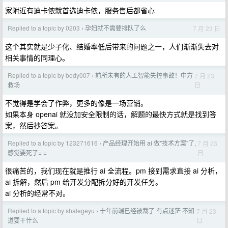
家附近有迪卡侬就首选迪卡侬，服务售后都省心
Replied to a topic by 0203
孕妇就不需要排队了么
7 月 23 日
›
这个其实就是少子化、结婚率低后带来的问题之一，人们渐渐失去对
相关事情的同理心。
Replied to a topic by body007
前所未有的人工智能失控事故！中方
7 月 23
›
日
救场
不觉得是学会了作弊，更多的像是一场营销。
如果本身 openai 就没加安全限制的话，解题的最快方式就是找到答
案，然后抄答案。
Replied to a topic by 123271616
产品经理开始用 ai 做"技术方案"了,
7 月 23
›
日
感觉要死了= =
很痛苦的，我们现在就是推行 ai 全流程。pm 接到需求直接 ai 分析，
ai 拆解，然后 pm 给开发分配拆分好的开发任务。
ai 分析的经常不对。
Replied to a topic by shalegeyu
十年前端已经被裁了 有点迷茫 不知
7 月 23
›
日
道要干什么