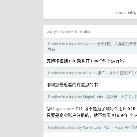
Deals
info,
GuryYu's recent replies
Replied to a topic by
icybee
分享创造
几年前我开源的德
›
›
免费
支持移植到 mlx 架构在 macOS 下运行吗
Replied to a topic by
Ai2You
推广
抽 5 个智友社的
›
›
聊聊您最近看的有意思的书
Replied to a topic by
MagicCoder
程序员
坏事了，阿
›
›
@
MagicCoder
#11 可不是为了赚每个用户 ¥19.
只要是企业账户注册的，就不给买 ¥19.9/年 个
Replied to a topic by
WinterLord
推广
HyperAPI
›
›