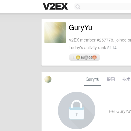
GuryYu
V2EX member #257778, joined on
Today's activity rank
5114
11
80
25
GuryYu
提问
技术
Per GuryYu's