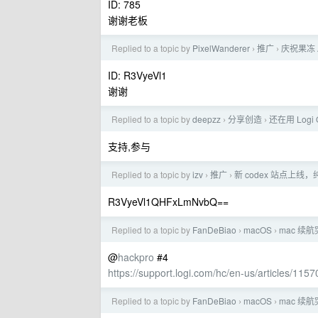
ID: 785
谢谢老板
Replied to a topic by
PixelWanderer
推广
庆祝果冻 A
›
›
ID: R3VyeVl1
谢谢
Replied to a topic by
deepzz
分享创造
还在用 Logi
›
›
支持,参与
Replied to a topic by
izv
推广
新 codex 站点上线，纯
›
›
R3VyeVl1QHFxLmNvbQ==
Replied to a topic by
FanDeBiao
macOS
mac 
›
›
@
hackpro
#4
https://support.logi.com/hc/en-us/articles/115
Replied to a topic by
FanDeBiao
macOS
mac 
›
›