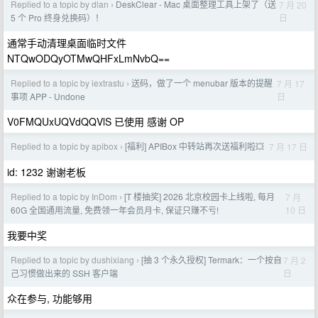
Replied to a topic by dlan
DeskClear - Mac 桌面整理工具上架了（送
7 月 20
›
日
5 个 Pro 终身兑换码）！
通常手动清理桌面临时文件
NTQwODQyOTMwQHFxLmNvbQ==
Replied to a topic by iextrastu
送码，做了一个 menubar 版本的提醒
7 月 17
›
日
事项 APP - Undone
V0FMQUxUQVdQQVlS 已使用 感谢 OP
Replied to a topic by apibox
[福利] APIBox 中转站再次送福利啦💥
7 月 17 日
›
id: 1232 谢谢老板
Replied to a topic by InDom
[T 楼抽奖] 2026 北京校园卡上线啦, 每月
7 月
›
10 日
60G 全国通用流量, 免费领一年会员月卡, 保证只赚不亏!
我要中奖
Replied to a topic by dushixiang
[抽 3 个永久授权] Termark：一个按自
7 月 2
›
日
己习惯做出来的 SSH 客户端
众在参与, 功能够用