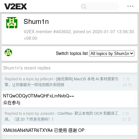
Shum1n
V2EX member #463602, joined on 2020-01-07 13:56:30
+08:00
Switch topics list
Shum1n's recent replies
Replied to a topic by jefferyH
[抽兑换码] MacOS 本地 AI 素材搜索引
7 月
›
22 日
擎，让你像聊天一样找到图片和视频
NTQwODQyOTMwQHFxLmNvbQ==
众在参与
Replied to a topic by Julaoshi
ClariRec- 默认本地的 OCR 和翻译工
7 月
›
21 日
具。（送 20 个终身兑换码！）
XM636AN4NATR6TXYA4 已使用 感谢 OP