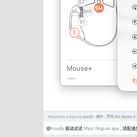
Replied to a topic by
adz2k
硬件
罗技 MX Master
›
›
@
moudy
驱动试试
https://linguax.app
, 适配速