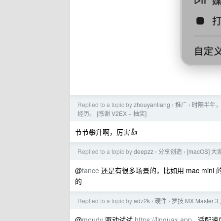
Replied to a topic by
zhouyanliang
推广
时隔半年，
›
›
经历。 [感谢 V2EX + 抽奖]
节节攀升啊，厉害👍
Replied to a topic by
deepzz
分享创造
[macOS
›
›
@
fance
还是有很多场景的，比如用 mac min
的
Replied to a topic by
adz2k
硬件
罗技 MX Master
›
›
@
moudy
驱动试试
https://linguax.app
, 适配速