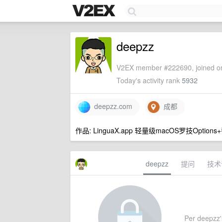
deepzz
V2EX member #222690, joined on
Today's activity rank
5932
deepzz.com
成都
作品: LinguaX.app 轻量级macOS罗技Option
deepzz
提问
技术
Per deepzz's