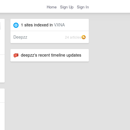
Home
Sign Up
Sign In
1 sites indexed in
VXNA
Deepzz
24 articles
deepzz's recent timeline updates