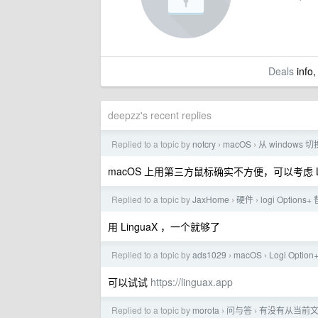
Deals
info,
deepzz's recent replies
Replied to a topic by
notcry
macOS
从 windows 
›
›
macOS 上用第三方鼠标确实不方便，可以考虑 L
Replied to a topic by
JaxHome
硬件
logi Options
›
›
用 LinguaX ，一个就够了
Replied to a topic by
ads1029
macOS
Logi Op
›
›
可以试试
https://linguax.app
Replied to a topic by
morota
问与答
有没有从当前文件
›
›