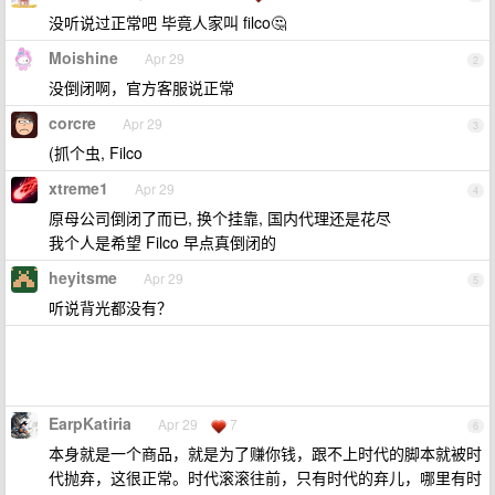
没听说过正常吧 毕竟人家叫 filco🤔
Moishine
Apr 29
2
没倒闭啊，官方客服说正常
corcre
Apr 29
3
(抓个虫, Filco
xtreme1
Apr 29
4
原母公司倒闭了而已, 换个挂靠, 国内代理还是花尽
我个人是希望 Filco 早点真倒闭的
heyitsme
Apr 29
5
听说背光都没有？
EarpKatiria
Apr 29
7
6
本身就是一个商品，就是为了赚你钱，跟不上时代的脚本就被时
代抛弃，这很正常。时代滚滚往前，只有时代的弃儿，哪里有时