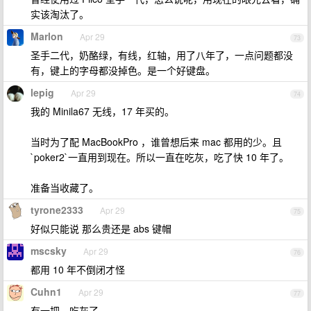
实该淘汰了。
Marlon
Apr 29
73
圣手二代，奶酪绿，有线，红轴，用了八年了，一点问题都没
有，键上的字母都没掉色。是一个好键盘。
lepig
Apr 29
74
我的 Minila67 无线，17 年买的。
当时为了配 MacBookPro ，谁曾想后来 mac 都用的少。且
`poker2`一直用到现在。所以一直在吃灰，吃了快 10 年了。
准备当收藏了。
tyrone2333
Apr 29
75
好似只能说 那么贵还是 abs 键帽
mscsky
Apr 29
76
都用 10 年不倒闭才怪
Cuhn1
Apr 29
77
有一把，吃灰了。