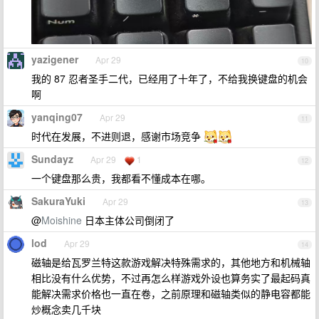
yazigener
Apr 29
10
我的 87 忍者圣手二代，已经用了十年了，不给我换键盘的机会
啊
yanqing07
Apr 29
11
时代在发展，不进则退，感谢市场竞争
Sundayz
Apr 29
1
12
一个键盘那么贵，我都看不懂成本在哪。
SakuraYuki
Apr 29
13
@
Moishine
日本主体公司倒闭了
lod
Apr 29
14
磁轴是给瓦罗兰特这款游戏解决特殊需求的，其他地方和机械轴
相比没有什么优势，不过再怎么样游戏外设也算务实了最起码真
能解决需求价格也一直在卷，之前原理和磁轴类似的静电容都能
炒概念卖几千块