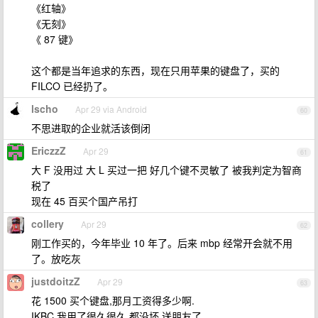
《红轴》
《无刻》
《 87 键》
这个都是当年追求的东西，现在只用苹果的键盘了，买的
FILCO 已经扔了。
lscho
Apr 29 via Android
60
不思进取的企业就活该倒闭
EriczzZ
Apr 29
61
大 F 没用过 大 L 买过一把 好几个键不灵敏了 被我判定为智商
税了
现在 45 百买个国产吊打
collery
Apr 29
62
刚工作买的，今年毕业 10 年了。后来 mbp 经常开会就不用
了。放吃灰
justdoitzZ
Apr 29
63
花 1500 买个键盘,那月工资得多少啊.
IKBC 我用了很久很久,都没坏,送朋友了.