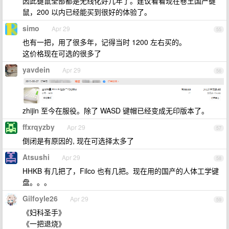
因此键鼠全部都是无线化好几年了。建议看看现在卷王国产键
鼠，200 以内已经能买到很好的体验了。
simo
Apr 29
55
也有一把，用了很多年，记得当时 1200 左右买的。
这价格现在可选的很多了
yavdein
Apr 29
56
zhijin 至今在服役。除了 WASD 键帽已经变成无印版本了。
ffxrqyzby
Apr 29
57
倒闭是有原因的, 现在可选择太多了
Atsushi
Apr 29
58
HHKB 有几把了，Filco 也有几把。现在用的国产的人体工学键
盘。。。
Gilfoyle26
Apr 29
59
《妇科圣手》
《一把退烧》