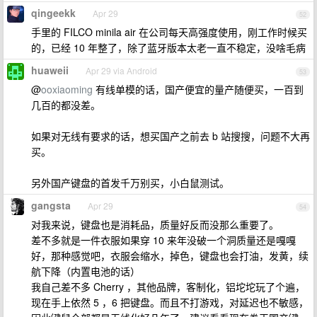
qingeekk
Apr 29
52
手里的 FILCO minila air 在公司每天高强度使用，刚工作时候买
的，已经 10 年整了，除了蓝牙版本太老一直不稳定，没啥毛病
huaweii
Apr 29 via Android
53
@
ooxiaoming
有线单模的话，国产便宜的量产随便买，一百到
几百的都没差。
如果对无线有要求的话，想买国产之前去 b 站搜搜，问题不大再
买。
另外国产键盘的首发千万别买，小白鼠测试。
gangsta
Apr 29
54
对我来说，键盘也是消耗品，质量好反而没那么重要了。
差不多就是一件衣服如果穿 10 来年没破一个洞质量还是嘎嘎
好，那种感觉吧，衣服会缩水，掉色，键盘也会打油，发黄，续
航下降（内置电池的话）
我自己差不多 Cherry ，其他品牌，客制化，铝坨坨玩了个遍，
现在手上依然 5 ，6 把键盘。而且不打游戏，对延迟也不敏感，