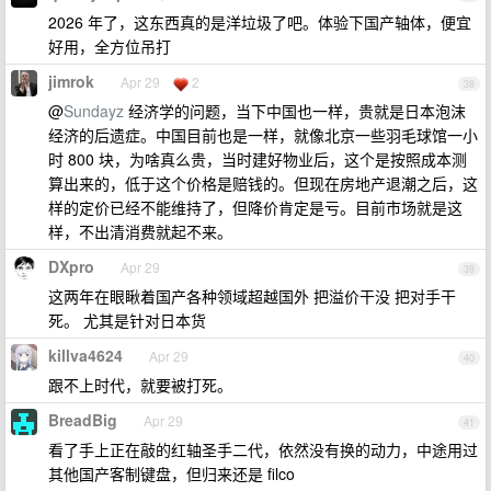
2026 年了，这东西真的是洋垃圾了吧。体验下国产轴体，便宜
好用，全方位吊打
jimrok
Apr 29
2
38
@
Sundayz
经济学的问题，当下中国也一样，贵就是日本泡沫
经济的后遗症。中国目前也是一样，就像北京一些羽毛球馆一小
时 800 块，为啥真么贵，当时建好物业后，这个是按照成本测
算出来的，低于这个价格是赔钱的。但现在房地产退潮之后，这
样的定价已经不能维持了，但降价肯定是亏。目前市场就是这
样，不出清消费就起不来。
DXpro
Apr 29
39
这两年在眼瞅着国产各种领域超越国外 把溢价干没 把对手干
死。 尤其是针对日本货
killva4624
Apr 29
40
跟不上时代，就要被打死。
BreadBig
Apr 29
41
看了手上正在敲的红轴圣手二代，依然没有换的动力，中途用过
其他国产客制键盘，但归来还是 filco