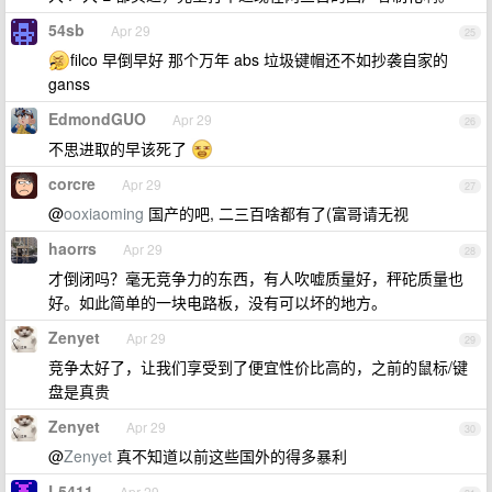
54sb
Apr 29
25
filco 早倒早好 那个万年 abs 垃圾键帽还不如抄袭自家的
ganss
EdmondGUO
Apr 29
26
不思进取的早该死了
corcre
Apr 29
27
@
ooxiaoming
国产的吧, 二三百啥都有了(富哥请无视
haorrs
Apr 29
28
才倒闭吗？毫无竞争力的东西，有人吹嘘质量好，秤砣质量也
好。如此简单的一块电路板，没有可以坏的地方。
Zenyet
Apr 29
29
竞争太好了，让我们享受到了便宜性价比高的，之前的鼠标/键
盘是真贵
Zenyet
Apr 29
30
@
Zenyet
真不知道以前这些国外的得多暴利
L5411
Apr 29