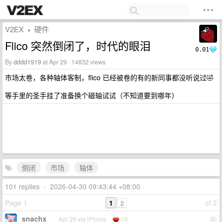
V2EX
硬件
›
Flico 突然倒闭了，时代的眼泪
0.01
By
dddd1919
at Apr 29 · 14832 views
市场太卷，各种轴体客制，flico 已经被卷的有的新同事都没听说过🤣
等手里的圣手挂了准备换个磁轴试试（不知道要到哪年）
倒闭
市场
轴体
101 replies
•
2026-04-30 09:43:44 +08:00
Page 1
1
of 2
2
snachx
Apr 29 via iPhone
19
1