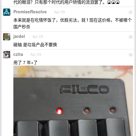
代的眼泪？只有那个时代的用户矫情的流泪罢了。🤮🤮🤮
PromiseResolve
Apr 29
7
本来就是在吃情怀饭了，优胜劣汰，就 f 现在这价格，不被哪个
国产秒杀
jardel
Apr 29
8
磁轴 是垃圾产品不要换
czita
Apr 29
9
用了 7 年+了