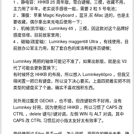
1 、静电容：HHKB 25 周年版，雪白键帽，三模，收藏不用，
主力用了半年，老实说手感很一般，需要 2 粒 5 号电池；
2 、薄膜：苹果 Magic Keyboard ，蓝牙,买 iMac 送的，也是主
要收藏，偶尔拿出来充电后使用一下；
3 、机械(凯华轴)：Luminkey 65 ，三模，因这款对这个品牌好
感度倍增，目前放家里用；
4 、磁轴(疏星轴)：Luminkey magger68 Ultra ，有线使用，目
前放办公室主力用，配了套白色的库洛鸭程序员键帽；
Luminkey 两把的轴体可能记不准了，如果出新版，就是出 V2
代了可能会更新置换下；
有时候怀念 HHKB 的布局，所以想入 Luminkey60pro ，但我又
得闲置一把已有键盘，所以没下决心要买。上面四把着实把不同
类型的键盘买了个遍，确实不喜欢囤积东西。
另外用过腹灵 GEO65 ，也不错，但改键软件不好用，没有
Luminkey 好用，因为使用过 HHKB ，所以习惯了 CAPS 改
CTRL ，delete 键与|\键对调，左侧 WIN 与 ALT 对调。其中
CAPS 改 CTRL 习惯后对小指太友好太有效率了。
曾经使用过 Filco 圣手一代，怎么说呢，用现在的眼光去看，确