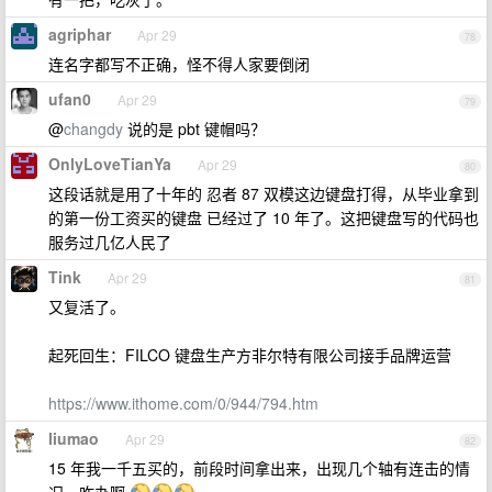
agriphar
Apr 29
78
连名字都写不正确，怪不得人家要倒闭
ufan0
Apr 29
79
@
changdy
说的是 pbt 键帽吗？
OnlyLoveTianYa
Apr 29
80
这段话就是用了十年的 忍者 87 双模这边键盘打得，从毕业拿到
的第一份工资买的键盘 已经过了 10 年了。这把键盘写的代码也
服务过几亿人民了
Tink
Apr 29
81
又复活了。
起死回生：FILCO 键盘生产方非尔特有限公司接手品牌运营
https://www.ithome.com/0/944/794.htm
liumao
Apr 29
82
15 年我一千五买的，前段时间拿出来，出现几个轴有连击的情