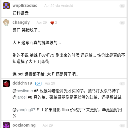
wnpllrzodiac
Apr 29 via Android
15
妇科键盘
changdy
Apr 29
2
16
哥们 哭错坟了..
大 F 这东西真的挺垃圾的...
别的不说 狼蛛 F87/F75 刚出来的时候 还送轴... 性价比是真的不
知道摔了大 F 几条街.
连 pet 键帽都不给..大 F 还是算了吧..
dddd1919
Apr 29
OP
17
@
heyitsme
#5 也是冲着没背光才买的🤣，跑马灯太杀马特了
@
jardel
#8 真的嘛，磁轴感觉像是更丝滑的红轴，还挺想试试
@
yanqing07
#11 如果能把 filco 价格打下来更好，毕竟挺好用
的
ooxiaoming
Apr 29
18