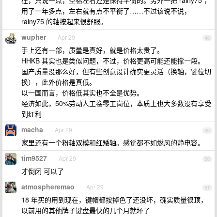
在，只说一点，空格左右还是保持平衡的。另外一把 rainy75 ，
用了一年多点，左右就有点不平衡了……不过该说不说，
rainy75 的轴按起来很舒服。
wupher
Apr 29
48
手上还有一部，质量是真好，就是价格太贵了。
HHKB 其实也是类似问题，不过，价格更高可能还能撑一段。
国产质量没那么好，但有些创意设计确实更灵活（换轴，键位切
换），此外价格是真低。
以一国而言，价格低其实也不全是优势。
经济如此，50%劳动人工卷零工岗位，本质上也大多数没有享受
到红利
macha
Apr 29
49
家里还有一个粉轴双模和红矮轴。感觉都不如燃风的静电容。
tim9527
Apr 29
50
才倒闭 可以了
atmospheremao
Apr 29
51
18 年买的用到现在，键帽都按掉色了还没坏，确实质量很顶，
以前用的其他牌子键盘最快的几个月就坏了