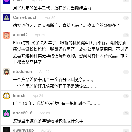
31
用了八年的圣手二代，放在公司当搬砖主力
CarrieBauch
Apr 29
32
确实该倒闭，每天都断连，直接无语了。换国产的舒服多了
atom42
Apr 29
33
Filco 茶轴买了 7,8 年了，跟新的机械键盘比真不行，键帽打油
感觉按键松松垮垮，弹簧还有声音。放办公室随便用用。不过还
挺喜欢这种朴实无华的低调外观的，想问问有什么替代品。市面
上都太杀马特了。
ntedshen
Apr 29
34
一个产品差价十几二十个百分比叫竞争。。。
一个产品差价好几倍那他死了不是活该么。。。
linnsh
Apr 29
35
听了 15 年，我始终没法拥有一把侧刻圣手。。。
ooee2016
Apr 29
36
这键盘用这么多年键帽得包浆成什么样
qwertyssp
Apr 29
37