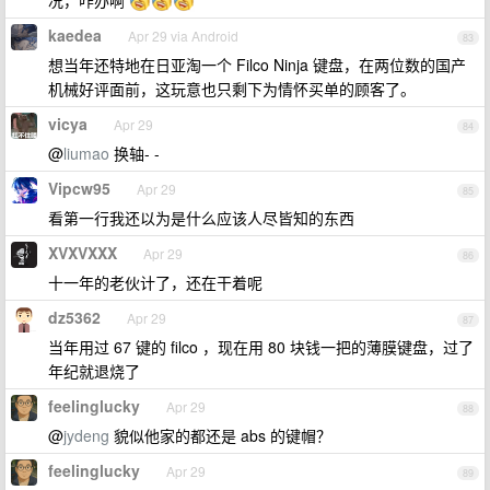
况，咋办啊
kaedea
Apr 29 via Android
83
想当年还特地在日亚淘一个 Filco Ninja 键盘，在两位数的国产
机械好评面前，这玩意也只剩下为情怀买单的顾客了。
vicya
Apr 29
84
@
liumao
换轴- -
Vipcw95
Apr 29
85
看第一行我还以为是什么应该人尽皆知的东西
XVXVXXX
Apr 29
86
十一年的老伙计了，还在干着呢
dz5362
Apr 29
87
当年用过 67 键的 filco ，现在用 80 块钱一把的薄膜键盘，过了
年纪就退烧了
feelinglucky
Apr 29
88
@
jydeng
貌似他家的都还是 abs 的键帽？
feelinglucky
Apr 29
89