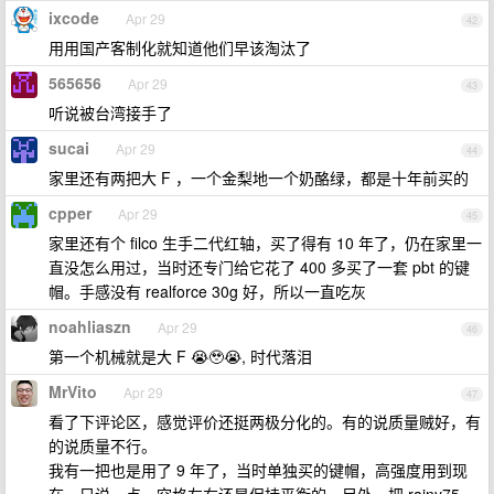
ixcode
Apr 29
42
用用国产客制化就知道他们早该淘汰了
565656
Apr 29
43
听说被台湾接手了
sucai
Apr 29
44
家里还有两把大 F ，一个金梨地一个奶酪绿，都是十年前买的
cpper
Apr 29
45
家里还有个 filco 生手二代红轴，买了得有 10 年了，仍在家里一
直没怎么用过，当时还专门给它花了 400 多买了一套 pbt 的键
帽。手感没有 realforce 30g 好，所以一直吃灰
noahliaszn
Apr 29
46
第一个机械就是大 F 😭🥹😭, 时代落泪
MrVito
Apr 29
47
看了下评论区，感觉评价还挺两极分化的。有的说质量贼好，有
的说质量不行。
我有一把也是用了 9 年了，当时单独买的键帽，高强度用到现