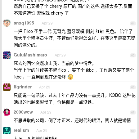
然后自己又换了个 cherry 原厂的,国产的这些,选择太多了,反而
不知道选谁.索性就 cherry 了
snxq1995
Apr 29
64
一把 Filco 圣手二代 无背光 蓝牙双模 侧刻 红轴 黑色。 陪伴了
我大半个程序员生涯，不管你们觉得怎么样，在我这里是毫无疑
问的满分的。
GuluMashimaro
Apr 29
65
死去的回忆突然攻击我，当前的梦中情盘。
当年上学的时候买不起 filco ，买了个 ikbc ，工作后又买了两个
ikbc ，一直用到现在还没坏
ffgrinder
Apr 29
66
只能说一句活该，过去十年产品力没有一点提升，KOBO 这种花
活出的也越来越慢了，价格倒是一点没跌。
2000wcw
Apr 29
67
不思进取的公司，倒了才正常，还时代的眼泪，贱人就是矫情
realism
Apr 29
68
大 F ，5 年前就该倒闭。