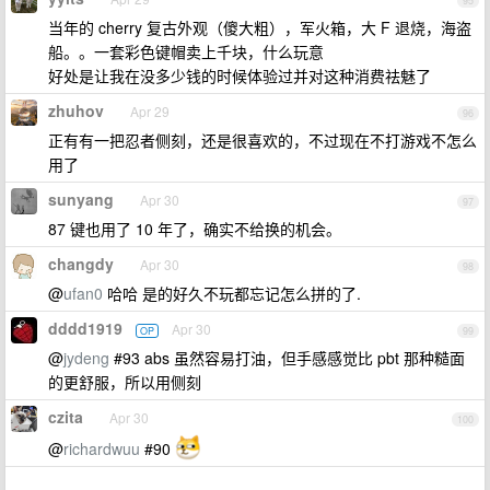
95
当年的 cherry 复古外观（傻大粗），军火箱，大 F 退烧，海盗
船。。一套彩色键帽卖上千块，什么玩意
好处是让我在没多少钱的时候体验过并对这种消费祛魅了
zhuhov
Apr 29
96
正有有一把忍者侧刻，还是很喜欢的，不过现在不打游戏不怎么
用了
sunyang
Apr 30
97
87 键也用了 10 年了，确实不给换的机会。
changdy
Apr 30
98
@
ufan0
哈哈 是的好久不玩都忘记怎么拼的了.
dddd1919
Apr 30
OP
99
@
jydeng
#93 abs 虽然容易打油，但手感感觉比 pbt 那种糙面
的更舒服，所以用侧刻
czita
Apr 30
100
@
richardwuu
#90