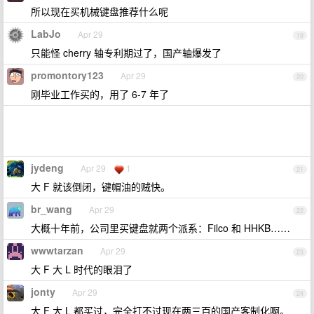
所以现在买机械键盘推荐什么呢
LabJo
Apr 29
19
只能怪 cherry 轴专利期过了，国产轴爆发了
promontory123
Apr 29
20
刚毕业工作买的，用了 6-7 年了
jydeng
Apr 29
1
21
大 F 就该倒闭，键帽油的贼快。
br_wang
Apr 29
22
大概十年前，公司里买键盘就两个派系：Filco 和 HHKB……
wwwtarzan
Apr 29
23
大 F 大 L 时代的眼泪了
jonty
Apr 29
24
大 F 大 L 都买过，完全打不过现在两三百的国产客制化啊。