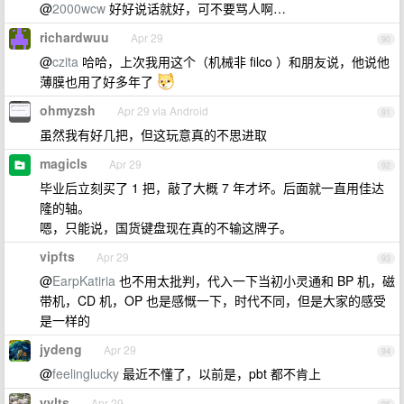
@
2000wcw
好好说话就好，可不要骂人啊…
richardwuu
Apr 29
90
@
czita
哈哈，上次我用这个（机械非 filco ）和朋友说，他说他
薄膜也用了好多年了
ohmyzsh
Apr 29 via Android
91
虽然我有好几把，但这玩意真的不思进取
magicls
Apr 29
92
毕业后立刻买了 1 把，敲了大概 7 年才坏。后面就一直用佳达
隆的轴。
嗯，只能说，国货键盘现在真的不输这牌子。
vipfts
Apr 29
93
@
EarpKatiria
也不用太批判，代入一下当初小灵通和 BP 机，磁
带机，CD 机，OP 也是感慨一下，时代不同，但是大家的感受
是一样的
jydeng
Apr 29
94
@
feelinglucky
最近不懂了，以前是，pbt 都不肯上
yylts
Apr 29