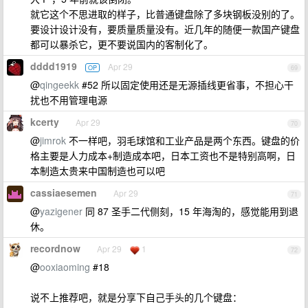
就它这个不思进取的样子，比普通键盘除了多块钢板没别的了。
要设计设计没有，要质量质量没有。近几年的随便一款国产键盘
都可以暴杀它，更不要说国内的客制化了。
dddd1919
Apr 29
OP
69
@
qingeekk
#52 所以固定使用还是无源插线更省事，不担心干
扰也不用管理电源
kcerty
Apr 29
70
@
jimrok
不一样吧，羽毛球馆和工业产品是两个东西。键盘的价
格主要是人力成本+制造成本吧，日本工资也不是特别高啊，日
本制造太贵来中国制造也可以吧
cassiaesemen
Apr 29
71
@
yazigener
同 87 圣手二代侧刻，15 年海淘的，感觉能用到退
休。
recordnow
Apr 29
1
72
@
ooxiaoming
#18
说不上推荐吧，就是分享下自己手头的几个键盘：