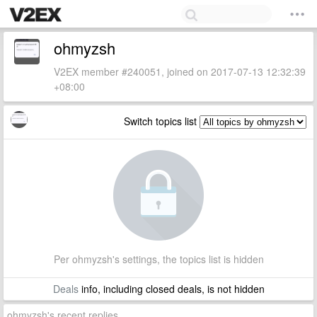
ohmyzsh
V2EX member #240051, joined on 2017-07-13 12:32:39
+08:00
Switch topics list
Per ohmyzsh's settings, the topics list is hidden
Deals
info, including closed deals, is not hidden
ohmyzsh's recent replies