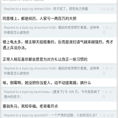
Replied to a topic by Arthas1024
房子卖了，感觉自己很蠢
7 月 24 日
›
同意楼上，都是经历，人家亏一两百万的大把
Replied to a topic by chunchun1028
婚后的老哥帮忙看看，这种争
7 月 17
›
日
吵都是怎么避免的
楼上龟太多，楼主聊天挺稳重的，反而是泼妇语气越来越强烈，秀才
遇上兵没办法。
正常人相互喜欢都会愿意为对方礼让改正一些习惯的
Replied to a topic by chunchun1028
婚后的老哥帮忙看看，这种争
7 月 17
›
日
吵都是怎么避免的
唉，倒霉啊，她没把你当爱人，动不动提离婚，搞什么
Replied to a topic by kevinmissu
[重发下] 亏 105 万，今天我卖掉了
7 月 13
›
日
惠州的房子。
塞翁失马，焉知非福。老哥看开点
Replied to a topic by apollo007
一个严肃的话题：人如何活久点？
7 月 10 日
›