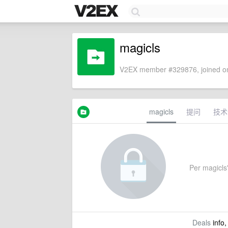
magicls
V2EX member #329876, joined on
magicls
提问
技术
Per magicls'
Deals
info,