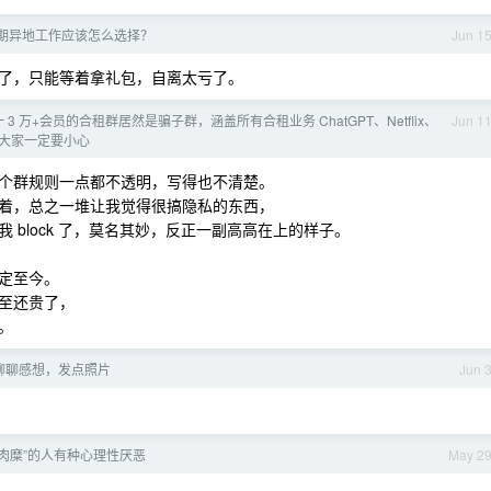
期异地工作应该怎么选择？
Jun 1
了，只能等着拿礼包，自离太亏了。
 3 万+会员的合租群居然是骗子群，涵盖所有合租业务 ChatGPT、Netflix、
Jun 1
等服务 大家一定要小心
个群规则一点都不透明，写得也不清楚。
着，总之一堆让我觉得很搞隐私的东西，
block 了，莫名其妙，反正一副高高在上的样子。
定至今。
至还贵了，
。
聊聊感想，发点照片
Jun 
肉糜”的人有种心理性厌恶
May 2