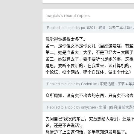
magicls's recent replies
Replied to a topic by
pc10201
教育
公办二本计算机
›
›
我觉得你想得太多了。
第一，是你侄女不是你女儿（当然这没啥，有些
第二，她是准备去上大学，不是已经大三大四了
第三，她就算去了，要不要听也是她的事，这事
迪思，要听不要听的，在我看来，读计算机的，
个论坛，搞个网站，建个自媒体，做出个什么）
Replied to a topic by
CoderLim
职场话题
字节 4 
›
›
众所周知，没有卖不出去的东西，只有卖不出去
Replied to a topic by
onlychen
生活
[好奇]目前大
›
›
先问自己“我发的东西，究竟想给人看到，还是
论，还是不许说话”。
想清楚了上面这句话，多半就知道发哪里了。