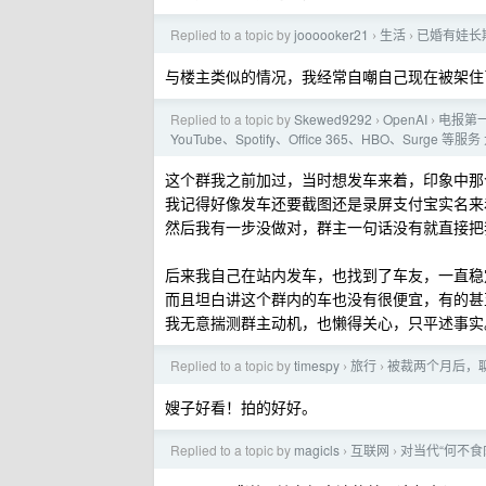
Replied to a topic by
joooooker21
生活
已婚有娃长
›
›
与楼主类似的情况，我经常自嘲自己现在被架住
Replied to a topic by
Skewed9292
OpenAI
电报第一
›
›
YouTube、Spotify、Office 365、HBO、Surge 
这个群我之前加过，当时想发车来着，印象中那
我记得好像发车还要截图还是录屏支付宝实名来
然后我有一步没做对，群主一句话没有就直接把我 
后来我自己在站内发车，也找到了车友，一直稳
而且坦白讲这个群内的车也没有很便宜，有的甚
我无意揣测群主动机，也懒得关心，只平述事实
Replied to a topic by
timespy
旅行
被裁两个月后，
›
›
嫂子好看！拍的好好。
Replied to a topic by
magicls
互联网
对当代“何不食
›
›