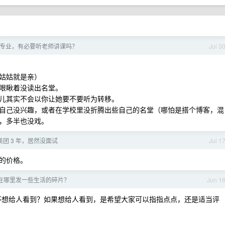
专业，有必要听老师讲课吗？
Jul 3
姑姑就是亲）
眼瞅着没读出名堂。
儿其实不会以你让她要不要听为转移。
自己没兴趣，或者在学校里没折腾出些自己的名堂（哪怕是搭个博客，混
，多半也没戏。
年美团 3 年，居然没面试
Jul 1
的价格。
家在哪里发一些生活的碎片？
Jun 1
不想给人看到？如果想给人看到，是希望大家可以指指点点，还是适当评