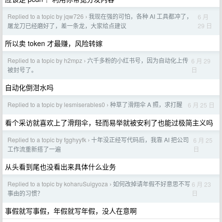
Replied to a topic by jqw726
我现在强的可怕，各种 AI 工具都冲了，
6 月
›
29 日
屠龙刀已经磨好了，差一条龙，大家给点建议
所以卖 token 才最赚，风险转嫁
Replied to a topic by h2mpz
六千多粉的小红书号，因为自动化上传
6 月 29
›
日
被封号了。
自动化倒泔水吗
Replied to a topic by lesmiserables0
种草了滑翔伞 A 照，求打醒
6 月 25 日
›
看个采访就喜欢上了滑翔伞，轻而易举就被安利了也能过极简主义吗
Replied to a topic by fgghyyfk
十年没正经写代码后，我靠 AI 把公司
6 月 25
›
日
工作流重新搭了一遍
从头看到尾也没看出来具体什么业务
Replied to a topic by koharuSuigyoza
如何改掉请年假不好意思不写
6 月 23
›
日
事由的习惯？
事假就写事假，年假就写年假，没人在意啊