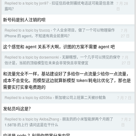
Replied to a topic by jon97
拉征信后收到骚扰电话这可能是信息泄
7 月 28
›
日
露吗？
新号码是别人注销的呗
Replied to a topic by fzuccq
个人业余项目，做了一个可以物理操作
7 月
›
27 日
iPhone 的 agent，不知道有商业前景吗？
这个感觉和 agent 关系不大啊，识图的方案不需要 agent 吧
Replied to a topic by doraemonki
无聊瞎想，一个几乎可以预见的保守
7 月
›
27 日
估计是，当前的顶级模型在未来会非常快且非常便宜
和流量完全不一样，基站建设好了多给你一点流量少给你一点流量，
成本不会变化。而模型这边就算新模型 token/耗电比优化了，那也是
需要实打实拿电费跑的
Replied to a topic by d2036a
新加坡公司上班第二天被炒鱿鱼
7 月 7 日
›
发帖员吗这是？
Replied to a topic by AkibaZhang
朋友的的小米智能屏两个月跑了
7 月 2
›
日
1.58TB 的上行 请问这是在干什么
应该是 pcdn ？利用你带宽分发内容