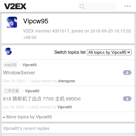
Vipcw95
V2EX member #351017, joined on 2018-09-20 16:13:02
+08:00
Switch topics list
macOS
•
Vipcw95
WindowServer
4
Sep 19, 2025 • Lastly replied by
shenguna
二手交易
•
Vipcw95
618 换新机了出点 7700 主机 6900xt
4
Jun 18, 2025 • Lastly replied by
Vipcw95
More topics by Vipcw95
»
Vipcw95's recent replies