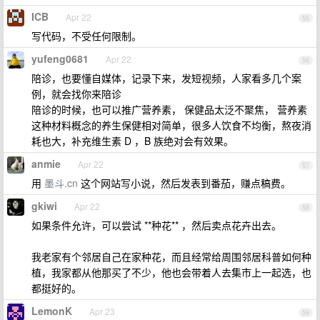
ICB
Apr 22
55
写代码，不受任何限制。
yufeng0681
Apr 22
56
陪诊，也要懂自媒体，记录下来，发短视频，人家看多几个案
例，就会找你来陪诊
陪诊的时候，也可以推广营养素， 保健品太泛不聚焦， 营养素
这种材料概念的养生保健相对简单，很多人饮食不均衡，熬夜消
耗也大，补充维生素 D ，B 族绝对会有效果。
anmie
Apr 22
57
用
墨斗.cn
这个网站写小说，然后发表到番茄，赚点稿费。
gkiwi
Apr 22
58
如果条件允许，可以尝试 **种花** ，然后卖点花卉出去。
我老家有个邻居自己在家种花，而且经常给周围邻居科普如何种
植，我家都从他那买了不少，他也会带着人去集市上一起选，也
都挺好的。
LemonK
Apr 23
59