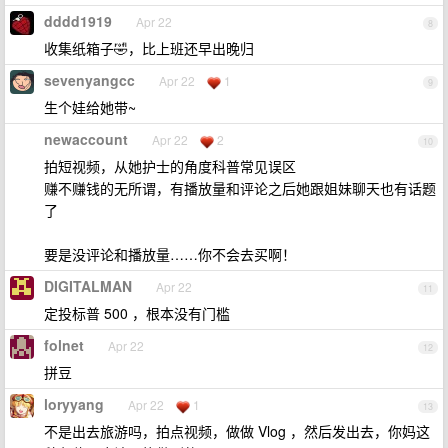
dddd1919
Apr 22
8
收集纸箱子🤣，比上班还早出晚归
sevenyangcc
Apr 22
1
9
生个娃给她带~
newaccount
Apr 22
2
10
拍短视频，从她护士的角度科普常见误区
赚不赚钱的无所谓，有播放量和评论之后她跟姐妹聊天也有话题
了
要是没评论和播放量……你不会去买啊！
DIGITALMAN
Apr 22
11
定投标普 500 ，根本没有门槛
folnet
Apr 22
12
拼豆
loryyang
Apr 22
1
13
不是出去旅游吗，拍点视频，做做 Vlog ，然后发出去，你妈这