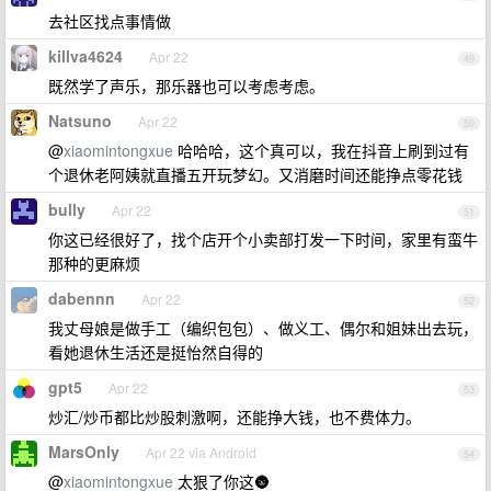
去社区找点事情做
killva4624
Apr 22
49
既然学了声乐，那乐器也可以考虑考虑。
Natsuno
Apr 22
50
@
xiaomintongxue
哈哈哈，这个真可以，我在抖音上刷到过有
个退休老阿姨就直播五开玩梦幻。又消磨时间还能挣点零花钱
bully
Apr 22
51
你这已经很好了，找个店开个小卖部打发一下时间，家里有蛮牛
那种的更麻烦
dabennn
Apr 22
52
我丈母娘是做手工（编织包包）、做义工、偶尔和姐妹出去玩，
看她退休生活还是挺怡然自得的
gpt5
Apr 22
53
炒汇/炒币都比炒股刺激啊，还能挣大钱，也不费体力。
MarsOnly
Apr 22 via Android
54
@
xiaomintongxue
太狠了你这🌚