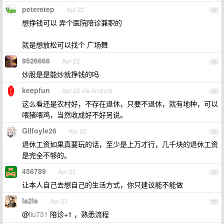
peteretep
Apr 22
32
想挣钱可以 弄个医院陪诊兼职的
就是想放松可以找个 广场舞
9526666
Apr 22
33
炒股是是能炒就挣钱的吗
keepfun
Apr 22 via Android
34
这么看还是农村好，不存在退休，只要不退休，就有地种，可以
喂猪喂鸡，当然收成好不好另说。
Gilfoyle26
Apr 22
35
退休工资如果真要玩的话，至少是上万才行，几千块的退休工资
是完全不够的。
456789
Apr 22
36
让本人自己去想自己的生活方式，你只建议能不能做
la2la
Apr 22
37
@
liu731
陪诊+1 ，熟悉流程