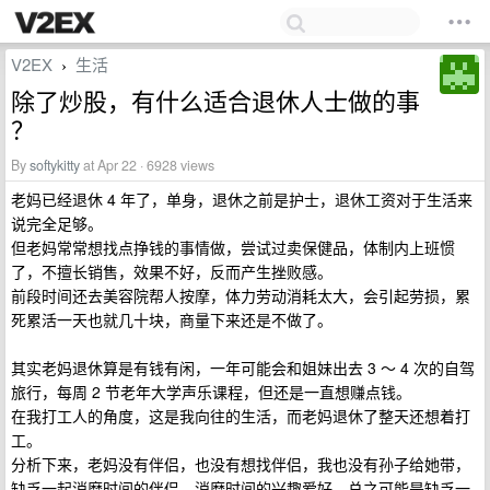
V2EX
生活
›
除了炒股，有什么适合退休人士做的事
？
By
softykitty
at Apr 22 · 6928 views
老妈已经退休 4 年了，单身，退休之前是护士，退休工资对于生活来
说完全足够。
但老妈常常想找点挣钱的事情做，尝试过卖保健品，体制内上班惯
了，不擅长销售，效果不好，反而产生挫败感。
前段时间还去美容院帮人按摩，体力劳动消耗太大，会引起劳损，累
死累活一天也就几十块，商量下来还是不做了。
其实老妈退休算是有钱有闲，一年可能会和姐妹出去 3 ～ 4 次的自驾
旅行，每周 2 节老年大学声乐课程，但还是一直想赚点钱。
在我打工人的角度，这是我向往的生活，而老妈退休了整天还想着打
工。
分析下来，老妈没有伴侣，也没有想找伴侣，我也没有孙子给她带，
缺乏一起消磨时间的伴侣、消磨时间的兴趣爱好，总之可能是缺乏一