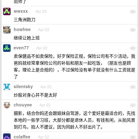
出师了
wwxxx
Apr 22
43
三角洲跑刀
howfree
Apr 22
44
继续让她上班
even77
Apr 22
45
卖保健品不如卖保险，好歹保险正规，保险公司有不少活动，我
爸妈就经常拿保险公司的补贴和朋友一起吃饭，（朋友也是顾
客，理论上是合规的），不过保险没有单子就没有什么工资就是
了
silentsky
Apr 22
46
炒股对身心并不是太好
chouyee
Apr 22
47
摄影，结合你妈还会跟姐妹自驾游，这个爱好是最适合的，先找
本地的一些学习班，大部分都是退休人员，有钱有闲，从拍风景
到打鸟，拍人不建议，因为同龄人不好出片了。
colaffee
Apr 22
48