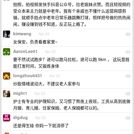
拍照，拍视频发快手抖音公众号，拉老姐妹点赞。而且短视频的
受众本来主力就是中老年。我有个亲戚也不懂什么运营网感剪
辑，就顺手拍点中老年日常乐器跳舞打球，照样把号做的热热闹
闹，赚没赚到钱不知道，反正玩上瘾了。
kimwang
Apr 23
60
女保安，负责看着家里~
AaronLee01
Apr 23
61
要不然试试跑步？进可以跑马拉松，退可以跑 5km ， 这玩意既
能打发时间，又锻炼身体
longzhou6431
Apr 23
62
炒股情绪波动大，不建议老人家参与
might1
Apr 23
63
护士有专业的护理知识，又习惯了熬夜上夜班，工资从高到底做
月嫂、育儿嫂、住家保姆、老人保姆都可以的。
digdug
Apr 23
64
还是得生娃 你妈一下就消停了