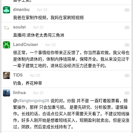
dmanbu
Apr 22
23
我爸在家制作视频，我妈在家刷短视频
soulst
Apr 22
24
直播间:退休老太勇闯三角洲
LandCruiser
Apr 22
25
很正常，一个事情给你带来正反馈了，你当然喜欢做。我父母也
是体制内退休的，体制内挣钱简单，保障齐全。我从来没见过干
一辈子建筑工地的，退休后没经济压力还要去干的。
TIDS
Apr 22
26
钓鱼，养花种草
linhua
Apr 22
27
@
yifangtongxing28
说的对。炒股 并不是 一直盯着股票看，频
繁操作，那样 只会加重亏损。 是要先研究、分析股票，谨慎操
作。长线的话，合适点位买入就不需要天天看了。不建议短线操
作，好多人刚开始是想着短线买入，短期盈利就卖出，但是没涨
过，阴跌，然后变成长线持有了。