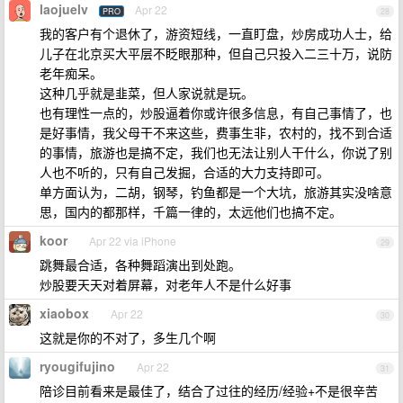
laojuelv
Apr 22
PRO
28
我的客户有个退休了，游资短线，一直盯盘，炒房成功人士，给
儿子在北京买大平层不眨眼那种，但自己只投入二三十万，说防
老年痴呆。
这种几乎就是韭菜，但人家说就是玩。
也有理性一点的，炒股逼着你或许很多信息，有自己事情了，也
是好事情，我父母干不来这些，费事生非，农村的，找不到合适
的事情，旅游也是搞不定，我们也无法让别人干什么，你说了别
人也不听的，只有自己发掘，合适的大力支持即可。
单方面认为，二胡，钢琴，钓鱼都是一个大坑，旅游其实没啥意
思，国内的都那样，千篇一律的，太远他们也搞不定。
koor
Apr 22 via iPhone
29
跳舞最合适，各种舞蹈演出到处跑。
炒股要天天对着屏幕，对老年人不是什么好事
xiaobox
Apr 22
30
这就是你的不对了，多生几个啊
ryougifujino
Apr 22
31
陪诊目前看来是最佳了，结合了过往的经历/经验+不是很辛苦