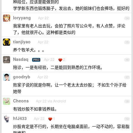
种段位，应该是能做到的
学学新东西也锻炼脑子，发出去，她的姐妹们也会捧场，挺好的
loryyang
Apr 22
14
我家里有老人出去玩，会拍了照片写公众号，有人点赞，评论
了，他就很开心。这种都是类似的
tianjiyao
Apr 22
15
养个牧羊犬。。。
Nasdaq
Apr 22
2
PRO
16
陪诊，一是有经验，二是能回到熟悉的工作环境。
goodryb
Apr 22
17
败家子说的就是你啊，让一个老太太去炒股； 不如生个孙子给
她带
Cheons
Apr 22 via Android
18
有钱炒股不如拿钱养娃。
hfJ433
Apr 22
1
19
炒股肯定是不行的，长期坐在电脑桌面前，一动不动的，容易脂
肪堆积