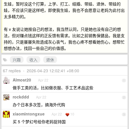
生娃，暂时没这个打算，上学、打工、结婚、带娃、退休、带娃的
娃，不应该只是这样吧，即使我生娃，我也不会愿意让老妈为此付出
太多精力的。
有 v 友说让她按自己的想法，我当然认同，只是她也没有自己的想
法，但对赚点钱这样的正反馈有需求。比如之前销售保健品，我是支
持的，只是屡屡失败造成灰心丧气，我也心疼不想看她伤心，想帮忙
想想办法，找回一些自己的价值感。
兴趣
收入
退休
67 replies
•
2026-04-23 12:02:41 +08:00
Almost20
Apr 22
1
做手工类的活，比如做衣服、手工艺术品这些
rockddd
Apr 22
2
办个日本多次签，搞海外代购
xiaomintongxue
Apr 22
10
3
买 5 个梦幻号给你老妈捉持国