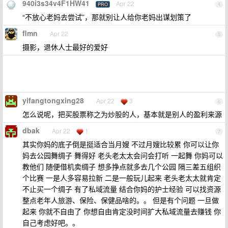
940i3s34v4F1HW41
Apr 22
PRO
4
“不放心老妈去尝试”，那就别让人给你老妈出谋划策了
flmn
Apr 22
5
摄影，退休人士最好的爱好
yifangtongxing28
Apr 22
3
6
怎么说呢，把买股票称之为炒股的人，基本就是别人的盈利来源
dbak
Apr 22
1
7
其实你妈的底子倒是挺适合当月嫂 不过月嫂比较累 你可以让你
妈去公园舞绸子 舞得好 老头老太太会问会打听 一起舞 你妈可以
教他们 随便借机卖绸子 想多挣点就多去几个公园 隔三差五组织
个比赛 一是人多容易拉新 二是一般玩儿起来 老头老太太就肯定
不止买一个绸子 有了私域流量 结合你妈的护士经验 可以找资源
整点老年人旅游、保险、保健品啥的。。 但是有个问题 一旦做
起来 你就不自由了 你想自由肯定没时间扩大私域流量去赚钱 你
自己考虑好吧。。