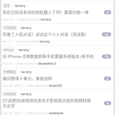
生活
•
hertzry
现在已经没有纯扫地机器人了吗？都是扫拖一体
4
May 20 • Lastly replied by
hertzry
分享创造
•
hertzry
厌倦了人机对话？试试这个人人对话（测试版）
10
Apr 13 • Lastly replied by
hertzry
iPhone
•
hertzry
旧 iPhone 迁移数据到新手机需要系统版本≤新手机
15
Feb 4 • Lastly replied by
SkywalkerJi
免费赠送
•
hertzry
填问卷得 5 美元，真假自辩
2
Dec 26, 2025 • Lastly replied by
leozx223
分享创造
•
hertzry
[只读]把去掉视觉信息也不影响其内容的视频转换
4
为文字
Dec 18, 2025 • Lastly replied by
kenanyah