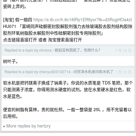
瓷砖上弄的。
[淘宝] 假一赔四
https://e.tb.cn/h.8c18IRy1ERfiyor?tk=d3RugHOa4zl
HU071 「富崎同声硅酮密封胶解胶剂强力去除玻璃胶去胶剂结构胶除
胶剂环氧树脂胶水解胶剂中性硅酮密封胶专用除胶剂」
点击链接直接打开 或者 淘宝搜索直接打开
Replied to a topic by chniccs
假如没有厕纸了，你用什么？
7 月 18 日
›
树叶子。
Replied to a topic by chenyu923132714
问完净水机来问软水机了
7 月 15 日
›
软水机是把钙镁离子换成了钠离子。你说的水质笔是 TDS 笔把，那个
只能测离子浓度，你得用测水硬度的试剂。放在水里硬水是红色，软
水是蓝色。
便宜的树脂有莫林，贵的就杜邦。一般一整袋是 25L ，用不完留着以
后用呗。
More replies by hertzry
»