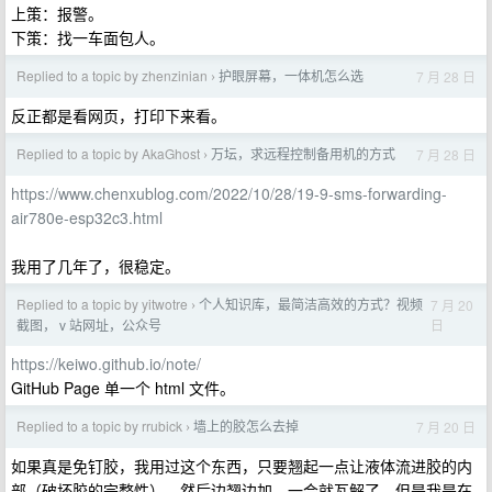
上策：报警。
下策：找一车面包人。
Replied to a topic by zhenzinian
护眼屏幕，一体机怎么选
7 月 28 日
›
反正都是看网页，打印下来看。
Replied to a topic by AkaGhost
万坛，求远程控制备用机的方式
7 月 28 日
›
https://www.chenxublog.com/2022/10/28/19-9-sms-forwarding-
air780e-esp32c3.html
我用了几年了，很稳定。
Replied to a topic by yitwotre
个人知识库，最简洁高效的方式？视频
7 月 20
›
日
截图， v 站网址，公众号
https://keiwo.github.io/note/
GitHub Page 单一个 html 文件。
Replied to a topic by rrubick
墙上的胶怎么去掉
7 月 20 日
›
如果真是免钉胶，我用过这个东西，只要翘起一点让液体流进胶的内
部（破坏胶的完整性），然后边翘边加，一会就瓦解了，但是我是在