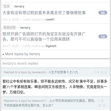
生活
•
hertzry
大家有没有想过假如直系亲属去世了要做哪些事
36
Dec 3, 2025 • Lastly replied by
root01
奇思妙想
•
hertzry
既然开屏广告跳转打开的淘宝京东就没有开屏广
14
告，那可不可以直接做一个应用来跳转
Nov 5, 2025 • Lastly replied by
Dganzh
More topics by hertzry
»
hertzry's recent replies
Replied to a topic by levelworm
人生不如意事十之八九
7 月 30 日
›
那红尘中有却有些乐事，但不能永远依恃，况又有‘美中不足，好事多
磨’八个字紧相连属，瞬息间则又乐极悲生，人非物换，究竟是到头一
梦，万境归空。
Replied to a topic by dawenxi11
上小学的弟弟被初中生霸凌，要钱，
7 月
›
29 日
不给就威胁辱骂扬言要打他，怎么办？