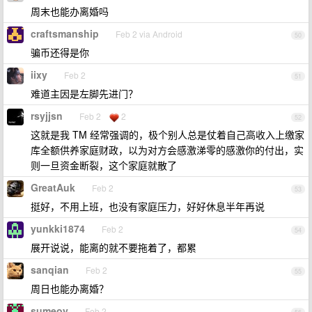
周末也能办离婚吗
craftsmanship
Feb 2 via Android
50
骗币还得是你
iixy
Feb 2
51
难道主因是左脚先进门？
rsyjjsn
Feb 2
2
52
这就是我 TM 经常强调的，极个别人总是仗着自己高收入上缴家
库全额供养家庭财政，以为对方会感激涕零的感激你的付出，实
则一旦资金断裂，这个家庭就散了
GreatAuk
Feb 2
53
挺好，不用上班，也没有家庭压力，好好休息半年再说
yunkki1874
Feb 2
54
展开说说，能离的就不要拖着了，都累
sanqian
Feb 2
55
周日也能办离婚？
sumeoy
Feb 2