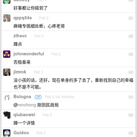
56
好事都让你碰到了
qppq54s
Feb 2
57
麻绳专挑细处断，心疼老哥
zlhsvc
Feb 2
58
蹲点
johnwonderful
Feb 2
59
否极泰来
jimrok
Feb 2
60
没小孩的话，还好，现在单身的多了去了，重新找到自己的幸福
也不是不可能。
Bologna
Feb 2 via Android
OP
61
@
renchong
刚到民政局
qiubaowei
Feb 2
62
蹲一个详情
Guidoo
Feb 2
63