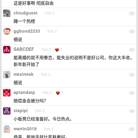
这是好事啊 彻底自由
cloudguest
Feb 2
21
蹲一个热榜
ggbond2233
Feb 2
22
细说
SABCDEF
Feb 2
3
23
能离婚的就不用眷恋，能失业的说明不是好公司，你这大丰收，
新年新开始了
mexinesk
Feb 2
24
细说
aptandatp
Feb 2
3
25
赔偿金会被分吗？
xiapipi
Feb 2
26
小板凳已经准备好。今日热点。
martin2019
Feb 2
27
恭喜，能放手就比死耗着好。