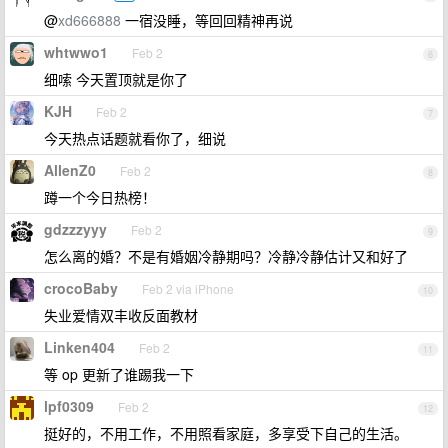
@
xd666888
一宿没睡，等回回精神再说
whtwwo1
Feb 2
6
细嗦 今天置顶就是你了
KJH
Feb 2
7
今天热点话题就看你了，细说
AllenZ0
Feb 2
8
蹲一个今日热榜！
gdzzzyyy
Feb 2
9
怎么离的婚？不是有婚姻冷静期吗？冷静冷静估计又和好了
crocoBaby
Feb 2 via iPhone
10
失业爱情双丰收反面教材
Linken404
Feb 2
11
等 op 更新了谁踢我一下
lpf0309
Feb 2
12
挺好的，不用工作，不用照看家庭，多享受下自己的生活。