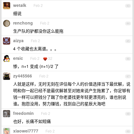
wetalk
Feb 2
43
细说
renchong
Feb 2
44
生产队的驴都没你这么能拖
aizya
Feb 2
45
4 个收藏也太离谱。。。
ersic
Feb 2
32
46
惨，n+1 变成 (n+1)/2 了
zy445566
Feb 2
47
人就是这样，无时无刻在评估每个人的价值选择当下最优解，说
明和你一起已经不是最优解甚至对她来说产生拖累了，你足够有
钱一样可以把钱分了踹了你老婆找更年轻更漂亮的，谁也别说
谁。抱怨没用，努力赚钱，找到自己的星辰大海吧
freedomin
Feb 2
48
也好，长痛不如短痛
xiaowei7777
Feb 2
49