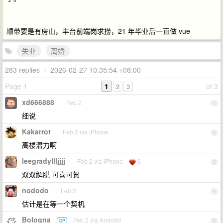
顺带要是有房山，丰台前端岗求捞，21 年毕业后一直做 vue
失业
离婚
283 replies
•
2026-02-27 10:35:54 +08:00
Page 1
1
of 3
2
3
xd666888
Feb 2
1
细说
Kakarrot
Feb 2 via iPhone
2
高楼潜力啊
leegradyllljjjj
Feb 2 via iPhone
6
3
双双解脱 可喜可贺
nododo
Feb 2
4
估计是在等一个契机
Bologna
Feb 2 via Android
OP
5