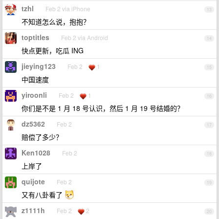
tzhl
Feb 2 via iPhone
13
不知道怎么说，抱抱？
toptitles
Feb 2 via Android
14
快点更新，吃瓜 ING
jieying123
Feb 2
1
15
中国速度
yiroonli
Feb 2
1
16
你们是不是 1 月 18 号认识，然后 1 月 19 号结婚的？
dz5362
Feb 2
17
赔偿了多少？
Ken1028
Feb 2
18
上岸了
quijote
Feb 2
19
又有八卦看了
z1111h
Feb 2
2
20