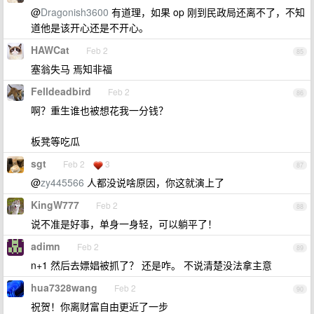
@
Dragonish3600
有道理，如果 op 刚到民政局还离不了，不知
道他是该开心还是不开心。
HAWCat
Feb 2
85
塞翁失马 焉知非福
Felldeadbird
Feb 2
86
啊？重生谁也被想花我一分钱？
板凳等吃瓜
sgt
Feb 2
3
87
@
zy445566
人都没说啥原因，你这就演上了
KingW777
Feb 2
88
说不准是好事，单身一身轻，可以躺平了！
adimn
Feb 2
89
n+1 然后去嫖娼被抓了？ 还是咋。 不说清楚没法拿主意
hua7328wang
Feb 2
90
祝贺！你离财富自由更近了一步