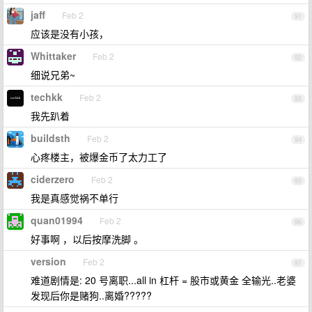
jaff
Feb 2
91
应该是没有小孩，
Whittaker
Feb 2
92
细说兄弟~
techkk
Feb 2
93
我先趴着
buildsth
Feb 2
94
心疼楼主，被爆金币了太力工了
ciderzero
Feb 2
95
我是真感觉祸不单行
quan01994
Feb 2
96
好事啊 ，以后按摩洗脚 。
version
Feb 2
97
难道剧情是: 20 号离职...all in 杠杆 = 股市或黄金 全输光..老婆
发现后你是赌狗..离婚?????