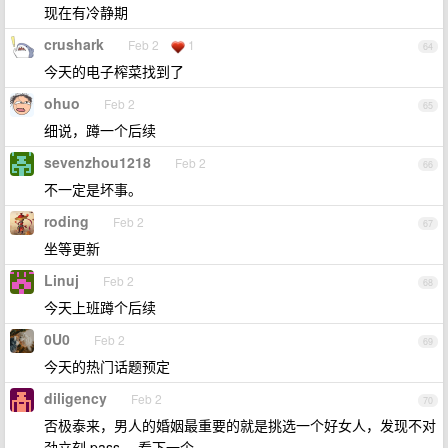
现在有冷静期
crushark
Feb 2
1
64
今天的电子榨菜找到了
ohuo
Feb 2
65
细说，蹲一个后续
sevenzhou1218
Feb 2
66
不一定是坏事。
roding
Feb 2
67
坐等更新
Linuj
Feb 2
68
今天上班蹲个后续
0U0
Feb 2
69
今天的热门话题预定
diligency
Feb 2
70
否极泰来，男人的婚姻最重要的就是挑选一个好女人，发现不对
劲立刻 pass ，看下一个。