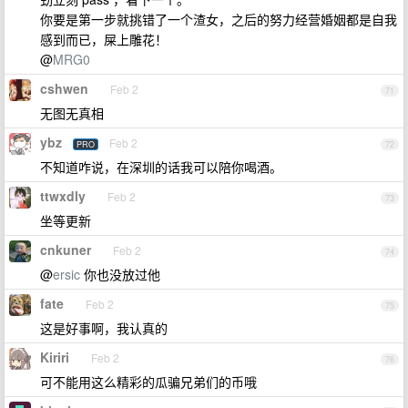
你要是第一步就挑错了一个渣女，之后的努力经营婚姻都是自我
感到而已，屎上雕花！
@
MRG0
cshwen
Feb 2
71
无图无真相
ybz
Feb 2
PRO
72
不知道咋说，在深圳的话我可以陪你喝酒。
ttwxdly
Feb 2
73
坐等更新
cnkuner
Feb 2
74
@
ersic
你也没放过他
fate
Feb 2
75
这是好事啊，我认真的
Kiriri
Feb 2
76
可不能用这么精彩的瓜骗兄弟们的币哦