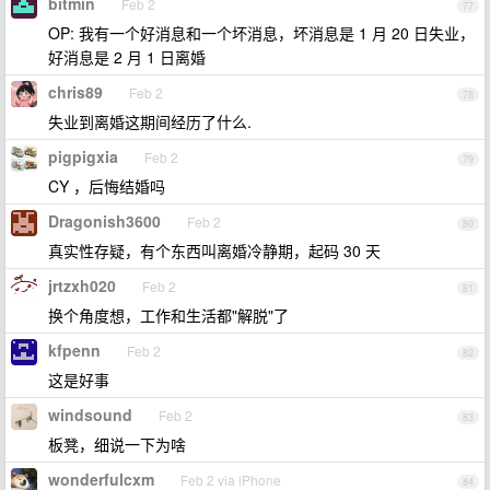
bitmin
Feb 2
77
OP: 我有一个好消息和一个坏消息，坏消息是 1 月 20 日失业，
好消息是 2 月 1 日离婚
chris89
Feb 2
78
失业到离婚这期间经历了什么.
pigpigxia
Feb 2
79
CY ，后悔结婚吗
Dragonish3600
Feb 2
80
真实性存疑，有个东西叫离婚冷静期，起码 30 天
jrtzxh020
Feb 2
81
换个角度想，工作和生活都"解脱"了
kfpenn
Feb 2
82
这是好事
windsound
Feb 2
83
板凳，细说一下为啥
wonderfulcxm
Feb 2 via iPhone
84