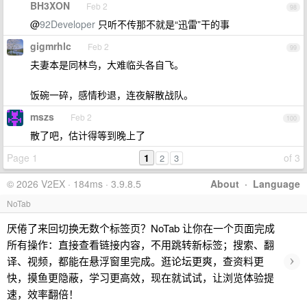
BH3XON
Feb 2
98
@
92Developer
只听不传那不就是“迅雷”干的事
gigmrhlc
Feb 2
99
夫妻本是同林鸟，大难临头各自飞。
饭碗一碎，感情秒退，连夜解散战队。
mszs
Feb 2
100
散了吧，估计得等到晚上了
Page 1
1
of 3
2
3
© 2026 V2EX · 184ms · 3.9.8.5
About
·
Language
NoTab
厌倦了来回切换无数个标签页？NoTab 让你在一个页面完成
所有操作：直接查看链接内容，不用跳转新标签；搜索、翻
›
译、视频，都能在悬浮窗里完成。逛论坛更爽，查资料更
快，摸鱼更隐蔽，学习更高效，现在就试试，让浏览体验提
速，效率翻倍！