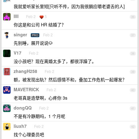
我就爱听家长里短[只听不传，因为我很膈应嚼老婆舌的人]
IlIl
Feb 2
5
36
你这是和公司 HR 结婚了？
singer
Feb 2
PRO
37
先别睡，展开说说🐶
V17
Feb 2
38
没小孩吧？现在离婚太多了，都很浮躁了。
zhangH258
Feb 2
39
额，被发现出轨？然后感情不和，叠加工作危机一起爆发？
MAVETRICK
Feb 2
40
老哥真是造孽啊，心疼你 3s
dongQQ
Feb 2
41
不是有冷静期吗，1 个月呢
liuxh7
Feb 2
42
找个心理委员吧