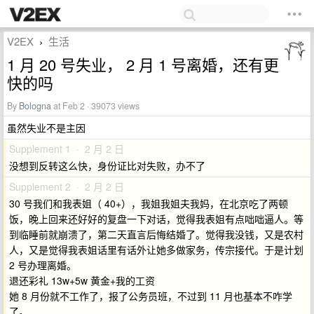
V2EX
生活
›
1 月 20 号失业， 2 月 1 号离婚，还有更
快的吗
By
Bologna
at Feb 2 · 39073 views
虽然失业不是主因
Supplement 1 · 2 月 2 日
没想到反转这么快，身份证比对失败，办不了
Supplement 2 · 2 月 2 日
30 号我们和我表姐（ 40+），我姐我姐夫我妈，在北京吃了两顿
饭，晚上回来还好好的复盘一下对话，觉得我表姐有点咄咄逼人。等
到临睡前就崩溃了，第二天直言后悔结婚了。觉得我没钱，又是农村
人，又是觉得我表姐话里有话外让她多做家务，传宗接代。于是计划
2 号办理离婚。
退还彩礼 13w+5w 黄金+我的工资
她 8 月份就不工作了，报了公务员班，不过到 11 月也基本不咋学
了。