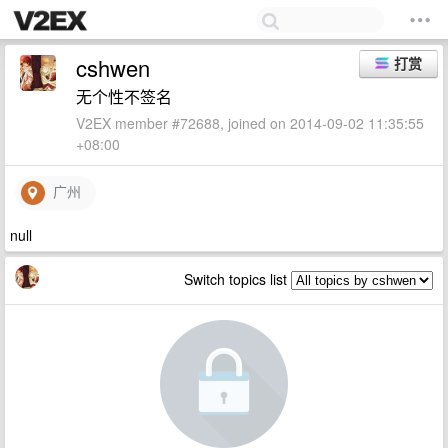
cshwen
打赏
无个性不签名
V2EX member #72688, joined on 2014-09-02 11:35:55
+08:00
广州
null
Switch topics list