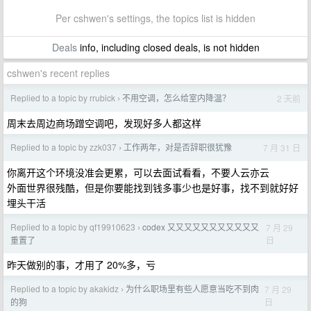
Per cshwen's settings, the topics list is hidden
Deals
info, including closed deals, is not hidden
cshwen's recent replies
Replied to a topic by rrubick
不用空调，怎么给室内降温？
2 天前
›
周末去周边商场蹭空调吧，发现好多人都这样
Replied to a topic by zzk037
工作两年，对是否辞职很犹豫
7 月 31 日
›
你离开这个环境没准会更累，可以去面试看看，不要人云亦云
外面世界很残酷，但是你要能找到钱多事少也是好事，找不到就好好
埋头干活
Replied to a topic by qf19910623
codex 又又又又又又又又又又又
7 月 29
›
日
重置了
昨天做别的事，才用了 20%多，亏
Replied to a topic by akakidz
为什么职场里有些人愿意当吃不到肉
7 月 29
›
日
的狗