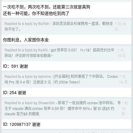
一次吃不到，两次吃不到，还能第三次就是真狗
还有一种可能，你不知道他吃到肉了
Replied to a topic by Bullish
深圳灵活就业社保费用一直涨，都快坚
7 月 29
›
日
持不住了。
你图利息，人家图你本金
Replied to a topic by KeXiii
gpt 倍率仅 0.03！ 1r=1$！超高性价比中
7 月
›
19 日
转站！评论即可领取体验额度~
ID：591 谢谢
Replied to a topic by kelrvins
[开业福利] 和同事搭了个中转站， Codex
7 月
›
18 日
纯 Pro 池 0.4 倍！注册送 5 元（约 250w Token）
ID: 254 谢谢
Replied to a topic by ShawnShi
新增了一批自建的 ccmax 池中转站， 专
7 月
›
18
注于 claude 满血 ccmax 倍率 0.59 倍！ 缓存命中 95%+ 留 ID 送$5 约
日
claude 官方$8 的额度
ID: 120987137 谢谢